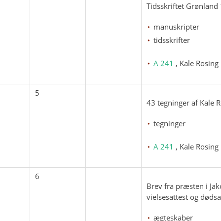
Tidsskriftet Grønland
manuskripter
tidsskrifter
A 241
, Kale Rosing
5
43 tegninger af Kale Ro
tegninger
A 241
, Kale Rosing
6
Brev fra præsten i Ja
vielsesattest og døds
ægteskaber