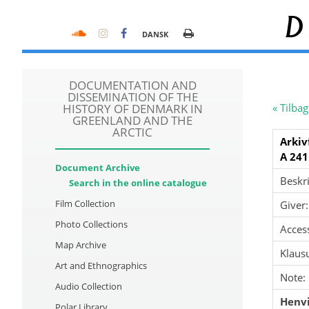
D
DANSK
DOCUMENTATION AND
DISSEMINATION OF THE
HISTORY OF DENMARK IN
« Tilbag
GREENLAND AND THE
ARCTIC
Arkiv
A 241
Document Archive
Beskri
Search in the online catalogue
Film Collection
Giver:
Photo Collections
Acces
Map Archive
Klausu
Art and Ethnographics
Note:
Audio Collection
Henvi
Polar Library