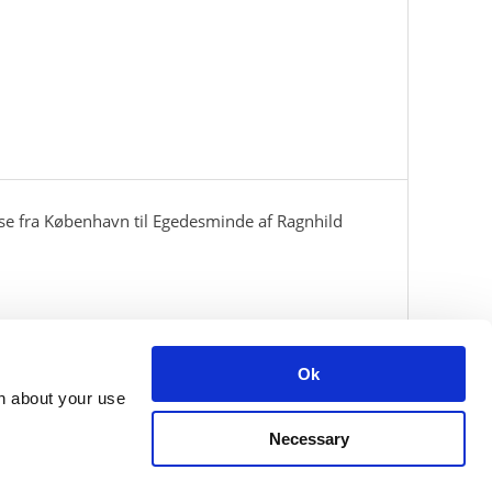
se fra København til Egedesminde af Ragnhild
Ok
on about your use
Necessary
ning hours: Monday - Friday 9am-3pm.