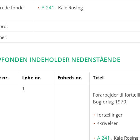
erede fonde:
A 241
, Kale Rosing
ord:
ner:
VFONDEN INDEHOLDER NEDENSTÅENDE
 nr.
Løbe nr.
Enheds nr.
Titel
1
Forarbejder til fortæl
Bogforlag 1970.
fortællinger
skrivelser
A 241
, Kale Rosing