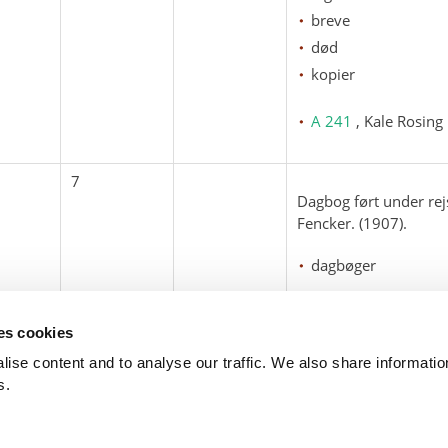
breve
død
kopier
A 241
, Kale Rosing
7
Dagbog ført under rej
Fencker. (1907).
dagbøger
A 241
, Kale Rosing
ses cookies
ise content and to analyse our traffic. We also share informati
s.
 102
DK - 1401
arktisk@arktisk.dk
+45 32315050
Ope