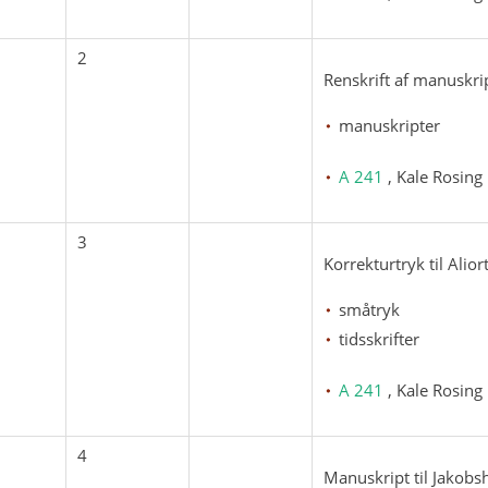
2
Renskrift af manuskript
manuskripter
A 241
, Kale Rosing
3
Korrekturtryk til Alior
småtryk
tidsskrifter
A 241
, Kale Rosing
4
Manuskript til Jakobsh