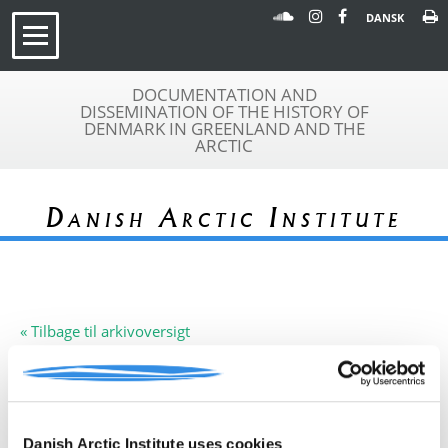
DANSK
DOCUMENTATION AND
DISSEMINATION OF THE HISTORY OF
DENMARK IN GREENLAND AND THE
ARCTIC
Danish Arctic Institute
« Tilbage til arkivoversigt
Arkivfond
Nordgrønlands Inspektorat
A 057
Beskrivelse:
Arkivfonden indeholder en liste over
Nordgrønlands nettoproduktion,
Danish Arctic Institute uses cookies