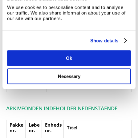
1872-73.
We use cookies to personalise content and to analyse
our traffic. We also share information about your use of
Giver:
our site with our partners.
Accessionsdato:
Klausuler:
Show details
Note:
Ingen note registreret
Henvisninger
Ok
Relaterede
fonde:
Emneord:
Necessary
Personer:
ARKIVFONDEN INDEHOLDER NEDENSTÅENDE
Pakke
Løbe
Enheds
Titel
nr.
nr.
nr.