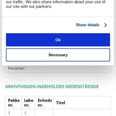
our traffic. We also share information about your use of
Giver:
our site with our partners.
Accessionsdato:
Klausuler:
Show details
Note:
Ingen note registreret
Henvisninger
Ok
Relaterede
fonde:
Necessary
Emneord:
Personer:
ARKIVFONDEN INDEHOLDER NEDENSTÅENDE
Pakke
Løbe
Enheds
Titel
nr.
nr.
nr.
1
1