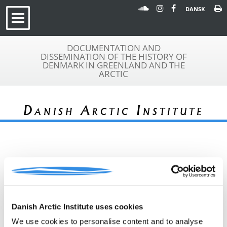
DANSK
DOCUMENTATION AND
DISSEMINATION OF THE HISTORY OF
DENMARK IN GREENLAND AND THE
ARCTIC
Danish Arctic Institute
« Tilbage til arkivoversigt
Arkivfond
Erik Hesselbjerg
A 253
Danish Arctic Institute uses cookies
Beskrivelse:
Nekrolog fra Berlingske Tidende
We use cookies to personalise content and to analyse
1984