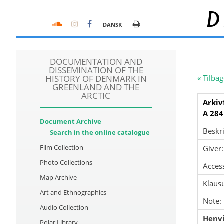
D
DANSK
DOCUMENTATION AND
DISSEMINATION OF THE
HISTORY OF DENMARK IN
« Tilbag
GREENLAND AND THE
ARCTIC
Arkiv
A 284
Document Archive
Beskri
Search in the online catalogue
Film Collection
Giver:
Photo Collections
Acces
Map Archive
Klausu
Art and Ethnographics
Note:
Audio Collection
Henvi
Polar Library