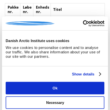
Pakke
Løbe
Enheds
Titel
nr.
nr.
nr.
1
11
Manuskript til publikationen
af de geologiske iagttagelser
på Danmark-ekspeditionen.
Danish Arctic Institute uses cookies
danmark-ekspeditionen
(1906 08)
We use cookies to personalise content and to analyse
geologi
our traffic. We also share information about your use of
our site with our partners.
manuskripter
Manniche, Arner Ludvig
Valdemar
Show details
1
13
Ok
Manuskript med titlen
Hvalrosjagt i
Nordøstgrønland.
Necessary
hvalrosser