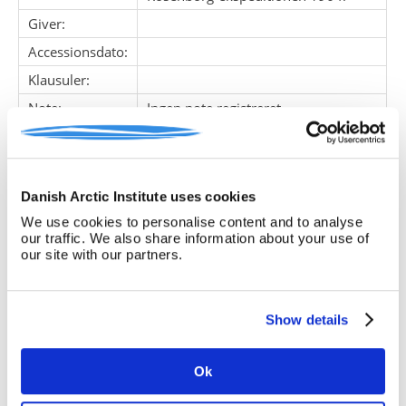
Giver:
Accessionsdato:
Klausuler:
Note:
Ingen note registreret
Henvisninger
Relaterede
fonde:
Danish Arctic Institute uses cookies
Emneord:
We use cookies to personalise content and to analyse
Personer:
our traffic. We also share information about your use of
our site with our partners.
ARKIVFONDEN INDEHOLDER NEDENSTÅENDE
Show details
Pakke
Løbe
Enheds
Titel
nr.
nr.
nr.
Ok
1
1