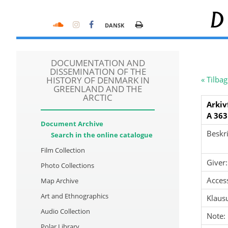
D
DANSK
DOCUMENTATION AND
DISSEMINATION OF THE
HISTORY OF DENMARK IN
« Tilbag
GREENLAND AND THE
ARCTIC
Arkiv
A 363
Document Archive
Beskri
Search in the online catalogue
Film Collection
Giver:
Photo Collections
Acces
Map Archive
Art and Ethnographics
Klausu
Audio Collection
Note:
Polar Library