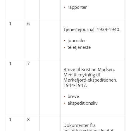
rapporter
1
6
Tjenestejournal. 1939-1940.
journaler
teletjeneste
1
7
Breve til Kristian Madsen.
Med tilknytning til
Mørkefjord-ekspeditionen.
1944-1947.
breve
ekspeditionsliv
1
8
Dokumenter fra
ansættelsestiden i Ivigtut.