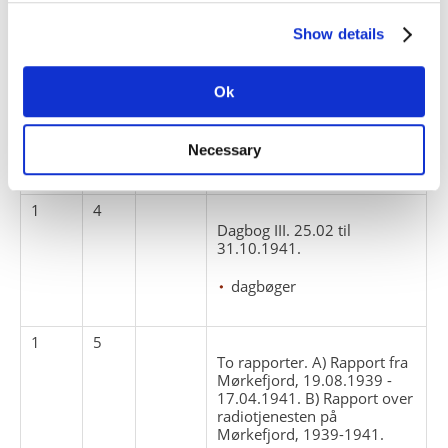
dagbøger
Show details
1
3
Ok
Dagbog II. 29.10.1940 til
24.02.1941.
Necessary
dagbøger
1
4
Dagbog III. 25.02 til
31.10.1941.
dagbøger
1
5
To rapporter. A) Rapport fra
Mørkefjord, 19.08.1939 -
17.04.1941. B) Rapport over
radiotjenesten på
Mørkefjord, 1939-1941.