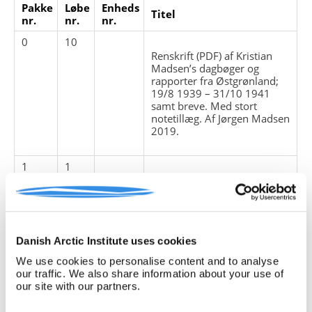
Pakke
Løbe
Enheds
Titel
nr.
nr.
nr.
0
10
Renskrift (PDF) af Kristian
Madsen’s dagbøger og
rapporter fra Østgrønland;
19/8 1939 – 31/10 1941
samt breve. Med stort
notetillæg. Af Jørgen Madsen
2019.
1
1
Ansættelsesbrev for Kristian
Madsen. 1939.
ansættelsesforhold
breve
Danish Arctic Institute uses cookies
We use cookies to personalise content and to analyse
1
2
our traffic. We also share information about your use of
our site with our partners.
Dagbog. 30.08.1939 til
28.10.1940.