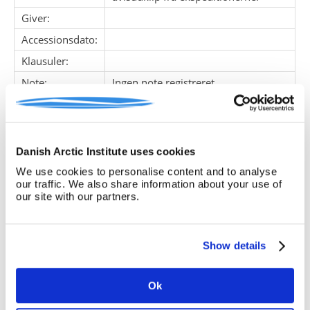
Giver:
Accessionsdato:
Klausuler:
Note:
Ingen note registreret
Henvisninger
Relaterede
fonde:
Danish Arctic Institute uses cookies
Emneord:
We use cookies to personalise content and to analyse
Personer:
our traffic. We also share information about your use of
our site with our partners.
ARKIVFONDEN INDEHOLDER NEDENSTÅENDE
Show details
Pakke
Løbe
Enheds
Titel
nr.
nr.
nr.
Ok
1
1