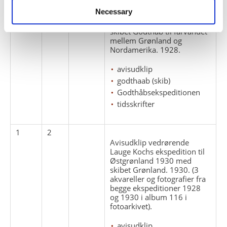
Avisudklip og artikel (Under
Necessary
Dannebrog) vedrørende
ekspeditionen 1928 med
skibet Godthåb til farvandet
mellem Grønland og
Nordamerika. 1928.
avisudklip
godthaab (skib)
Godthåbsekspeditionen
tidsskrifter
1
2
Avisudklip vedrørende
Lauge Kochs ekspedition til
Østgrønland 1930 med
skibet Grønland. 1930. (3
akvareller og fotografier fra
begge ekspeditioner 1928
og 1930 i album 116 i
fotoarkivet).
avisudklip