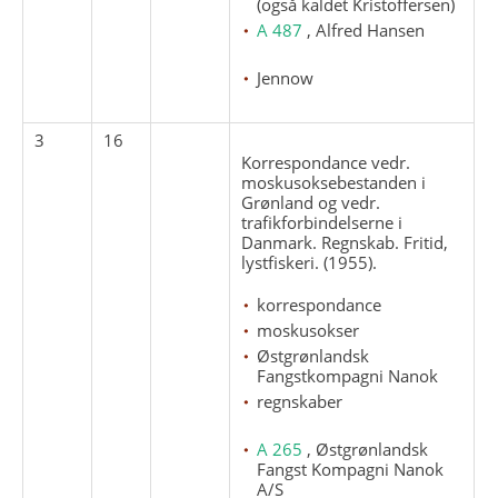
(også kaldet Kristoffersen)
A 487
, Alfred Hansen
Jennow
3
16
Korrespondance vedr.
moskusoksebestanden i
Grønland og vedr.
trafikforbindelserne i
Danmark. Regnskab. Fritid,
lystfiskeri. (1955).
korrespondance
moskusokser
Østgrønlandsk
Fangstkompagni Nanok
regnskaber
A 265
, Østgrønlandsk
Fangst Kompagni Nanok
A/S