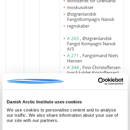
Ministeriet for Grønland
moskusokser
Østgrønlandsk
Fangstkompagni Nanok
regnskaber
A 265
, Østgrønlandsk
Fangst Kompagni Nanok
A/S
A 271
, Fangstmand Niels
Hansen
A 344
, Finn Christoffersen
(også kaldet Kristoffersen)
A 487
, Alfred Hansen
Jennow
Danish Arctic Institute uses cookies
3
13
We use cookies to personalise content and to analyse
Landkort over Store
our traffic. We also share information about your use of
Koldewey-øen.
our site with our partners.
Korrespondance vedr.
Nanok og moskusokserne.