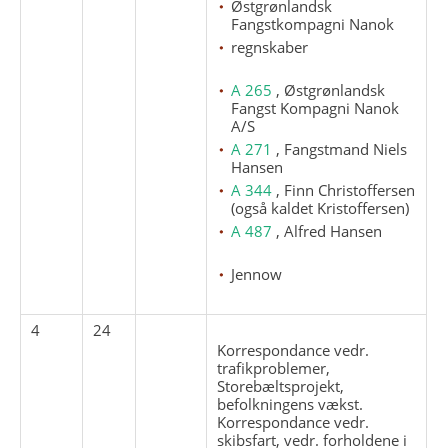
Østgrønlandsk
Fangstkompagni Nanok
regnskaber
A 265
, Østgrønlandsk
Fangst Kompagni Nanok
A/S
A 271
, Fangstmand Niels
Hansen
A 344
, Finn Christoffersen
(også kaldet Kristoffersen)
A 487
, Alfred Hansen
Jennow
4
24
Korrespondance vedr.
trafikproblemer,
Storebæltsprojekt,
befolkningens vækst.
Korrespondance vedr.
skibsfart, vedr. forholdene i