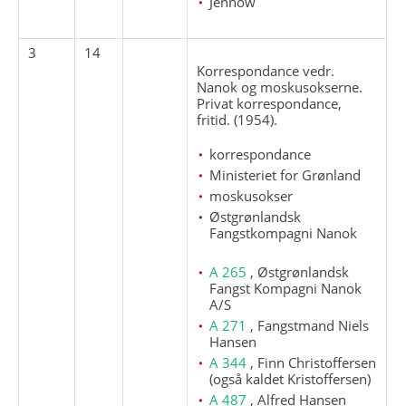
Jennow
3
14
Korrespondance vedr.
Nanok og moskusokserne.
Privat korrespondance,
fritid. (1954).
korrespondance
Ministeriet for Grønland
moskusokser
Østgrønlandsk
Fangstkompagni Nanok
A 265
, Østgrønlandsk
Fangst Kompagni Nanok
A/S
A 271
, Fangstmand Niels
Hansen
A 344
, Finn Christoffersen
(også kaldet Kristoffersen)
A 487
, Alfred Hansen