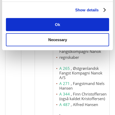
Regnskaber. Privat
korrespondance, fritid.
Show details
(1954).
korrespondance
Ok
landkort
Ministeriet for Grønland
Necessary
moskusokser
Østgrønlandsk
Fangstkompagni Nanok
regnskaber
A 265
, Østgrønlandsk
Fangst Kompagni Nanok
A/S
A 271
, Fangstmand Niels
Hansen
A 344
, Finn Christoffersen
(også kaldet Kristoffersen)
A 487
, Alfred Hansen