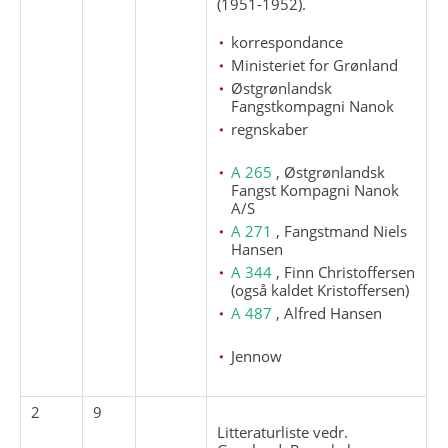
(1951-1952).
korrespondance
Ministeriet for Grønland
Østgrønlandsk
Fangstkompagni Nanok
regnskaber
A 265
, Østgrønlandsk
Fangst Kompagni Nanok
A/S
A 271
, Fangstmand Niels
Hansen
A 344
, Finn Christoffersen
(også kaldet Kristoffersen)
A 487
, Alfred Hansen
Jennow
2
9
Litteraturliste vedr.