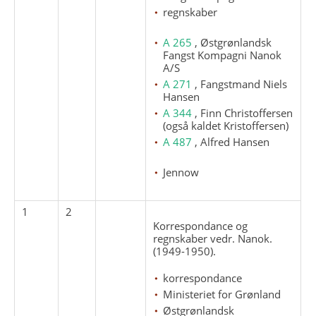
regnskaber
A 265
, Østgrønlandsk
Fangst Kompagni Nanok
A/S
A 271
, Fangstmand Niels
Hansen
A 344
, Finn Christoffersen
(også kaldet Kristoffersen)
A 487
, Alfred Hansen
Jennow
1
2
Korrespondance og
regnskaber vedr. Nanok.
(1949-1950).
korrespondance
Ministeriet for Grønland
Østgrønlandsk