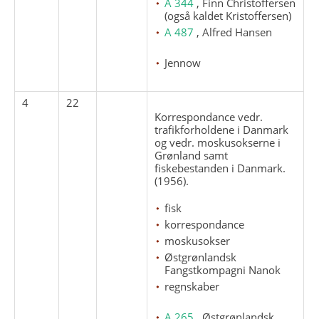
A 344
, Finn Christoffersen
(også kaldet Kristoffersen)
A 487
, Alfred Hansen
Jennow
4
22
Korrespondance vedr.
trafikforholdene i Danmark
og vedr. moskusokserne i
Grønland samt
fiskebestanden i Danmark.
(1956).
fisk
korrespondance
moskusokser
Østgrønlandsk
Fangstkompagni Nanok
regnskaber
A 265
, Østgrønlandsk