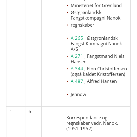
Ministeriet for Grønland
Østgrønlandsk
Fangstkompagni Nanok
regnskaber
A 265
, Østgrønlandsk
Fangst Kompagni Nanok
A/S
A 271
, Fangstmand Niels
Hansen
A 344
, Finn Christoffersen
(også kaldet Kristoffersen)
A 487
, Alfred Hansen
Jennow
1
6
Korrespondance og
regnskaber vedr. Nanok.
(1951-1952).