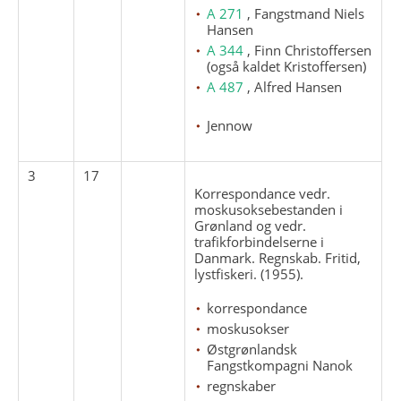
A 271
, Fangstmand Niels
Hansen
A 344
, Finn Christoffersen
(også kaldet Kristoffersen)
A 487
, Alfred Hansen
Jennow
3
17
Korrespondance vedr.
moskusoksebestanden i
Grønland og vedr.
trafikforbindelserne i
Danmark. Regnskab. Fritid,
lystfiskeri. (1955).
korrespondance
moskusokser
Østgrønlandsk
Fangstkompagni Nanok
regnskaber