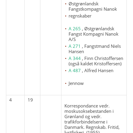
Østgrønlandsk
Fangstkompagni Nanok
regnskaber
A 265
, Østgrønlandsk
Fangst Kompagni Nanok
A/S
A 271
, Fangstmand Niels
Hansen
A 344
, Finn Christoffersen
(også kaldet Kristoffersen)
A 487
, Alfred Hansen
Jennow
4
19
Korrespondance vedr.
moskusoksebestanden i
Grønland og vedr.
trafikforbindelserne i
Danmark. Regnskab. Fritid,
lystfiskeri. (1955).