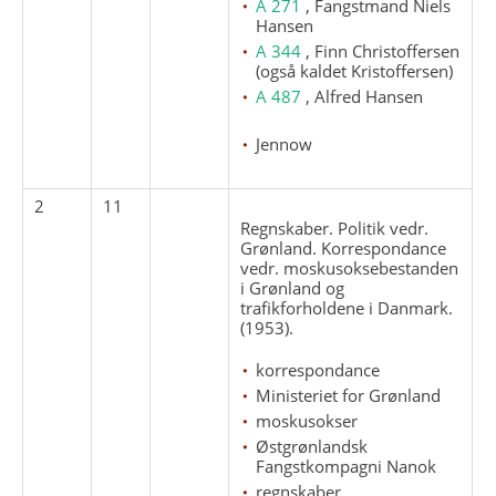
A 271
, Fangstmand Niels
Hansen
A 344
, Finn Christoffersen
(også kaldet Kristoffersen)
A 487
, Alfred Hansen
Jennow
2
11
Regnskaber. Politik vedr.
Grønland. Korrespondance
vedr. moskusoksebestanden
i Grønland og
trafikforholdene i Danmark.
(1953).
korrespondance
Ministeriet for Grønland
moskusokser
Østgrønlandsk
Fangstkompagni Nanok
regnskaber