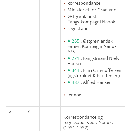
korrespondance
Ministeriet for Grønland
Østgrønlandsk
Fangstkompagni Nanok
regnskaber
A 265
, Østgrønlandsk
Fangst Kompagni Nanok
A/S
A 271
, Fangstmand Niels
Hansen
A 344
, Finn Christoffersen
(også kaldet Kristoffersen)
A 487
, Alfred Hansen
Jennow
2
7
Korrespondance og
regnskaber vedr. Nanok.
(1951-1952).