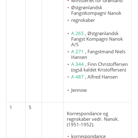
Ministeriet for Grønland
Østgrønlandsk
Fangstkompagni Nanok
regnskaber
A 265
, Østgrønlandsk
Fangst Kompagni Nanok
A/S
A 271
, Fangstmand Niels
Hansen
A 344
, Finn Christoffersen
(også kaldet Kristoffersen)
A 487
, Alfred Hansen
Jennow
1
5
Korrespondance og
regnskaber vedr. Nanok.
(1951-1952).
korrespondance