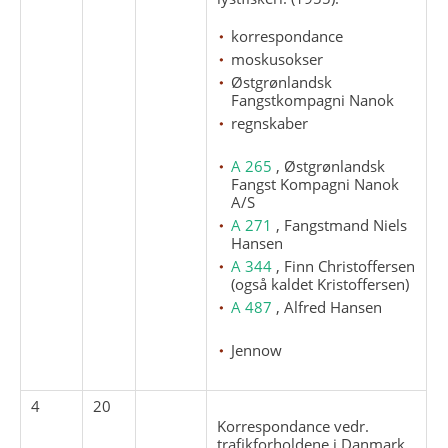
korrespondance
moskusokser
Østgrønlandsk
Fangstkompagni Nanok
regnskaber
A 265
, Østgrønlandsk
Fangst Kompagni Nanok
A/S
A 271
, Fangstmand Niels
Hansen
A 344
, Finn Christoffersen
(også kaldet Kristoffersen)
A 487
, Alfred Hansen
Jennow
4
20
Korrespondance vedr.
trafikforholdene i Danmark