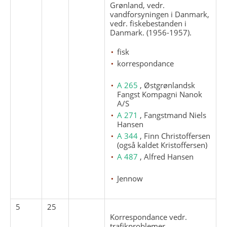
Grønland, vedr.
vandforsyningen i Danmark,
vedr. fiskebestanden i
Danmark. (1956-1957).
fisk
korrespondance
A 265
, Østgrønlandsk
Fangst Kompagni Nanok
A/S
A 271
, Fangstmand Niels
Hansen
A 344
, Finn Christoffersen
(også kaldet Kristoffersen)
A 487
, Alfred Hansen
Jennow
5
25
Korrespondance vedr.
trafikproblemer,