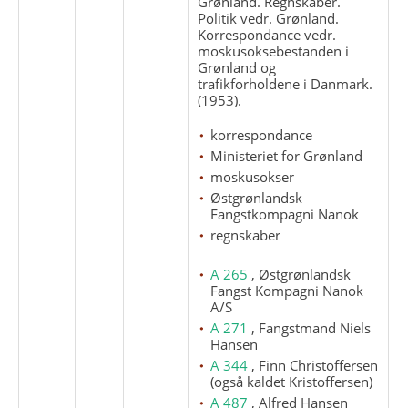
Grønland. Regnskaber.
Politik vedr. Grønland.
Korrespondance vedr.
moskusoksebestanden i
Grønland og
trafikforholdene i Danmark.
(1953).
korrespondance
Ministeriet for Grønland
moskusokser
Østgrønlandsk
Fangstkompagni Nanok
regnskaber
A 265
, Østgrønlandsk
Fangst Kompagni Nanok
A/S
A 271
, Fangstmand Niels
Hansen
A 344
, Finn Christoffersen
(også kaldet Kristoffersen)
A 487
, Alfred Hansen