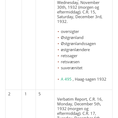
Wednesday, November
30th, 1932 (morgen og
eftermiddag). C.R. 15,
Saturday, December 3rd,
1932.
oversigter
Østgrønland
Østgrønlandssagen
østgrønlændere
retssager
retsvæsen
suverænitet
A 495
, Haag-sagen 1932
2
1
5
Verbatim Report, C.R. 16,
Monday, December 5th,
1932 (morgen og
eftermiddag). C.R. 17,
Tuesday, December 6th