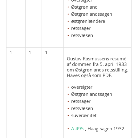
Østgrønland
Østgrønlandssagen
østgrønlændere
retssager
retsvæsen
1
1
1
Gustav Rasmussens resumé
af dommen fra 5. april 1933
om Østgrønlands retsstilling.
Haves også som PDF.
oversigter
Østgrønlandssagen
retssager
retsvæsen
suverænitet
A 495
, Haag-sagen 1932