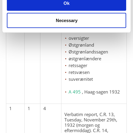
Ok
eftermiddag). C.R. 11,
Saturday, November 26th
1932. C.R. 12, Monday,
Necessary
November 28th 1932
(formiddag og eftermiddag).
oversigter
Østgrønland
Østgrønlandssagen
østgrønlændere
retssager
retsvæsen
suverænitet
A 495
, Haag-sagen 1932
1
1
4
Verbatim report, C.R. 13,
Tuesday, November 29th,
1932 (morgen og
eftermiddag). C.R. 14,