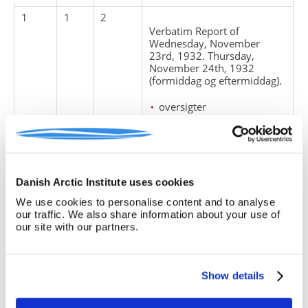
1
1
2
Verbatim Report of
Wednesday, November
23rd, 1932. Thursday,
November 24th, 1932
(formiddag og eftermiddag).
oversigter
Østgrønland
Østgrønlandssagen
østgrønlændere
retssager
Danish Arctic Institute uses cookies
retsvæsen
suverænitet
We use cookies to personalise content and to analyse
our traffic. We also share information about your use of
our site with our partners.
A 495
, Haag-sagen 1932
1
1
3
Show details
Verbatim Report, C.R. 10,
Friday, November 25th,
1932 (formiddag og