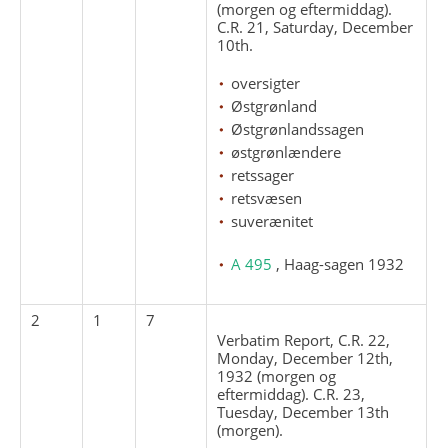
(morgen og eftermiddag).
C.R. 21, Saturday, December
10th.
oversigter
Østgrønland
Østgrønlandssagen
østgrønlændere
retssager
retsvæsen
suverænitet
A 495
, Haag-sagen 1932
2
1
7
Verbatim Report, C.R. 22,
Monday, December 12th,
1932 (morgen og
eftermiddag). C.R. 23,
Tuesday, December 13th
(morgen).