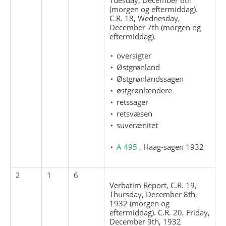
(morgen og eftermiddag).
C.R. 18, Wednesday,
December 7th (morgen og
eftermiddag).
oversigter
Østgrønland
Østgrønlandssagen
østgrønlændere
retssager
retsvæsen
suverænitet
A 495
, Haag-sagen 1932
2
1
6
Verbatim Report, C.R. 19,
Thursday, December 8th,
1932 (morgen og
eftermiddag). C.R. 20, Friday,
December 9th, 1932