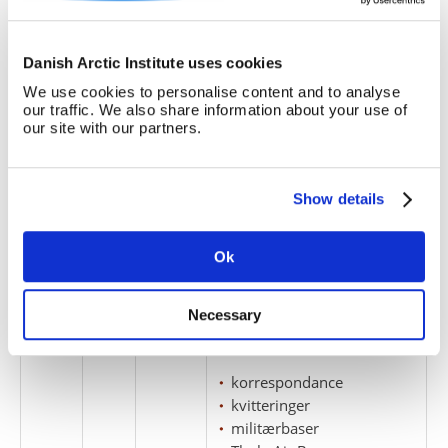
militærbaser
Thule Air Base
Danish Arctic Institute uses cookies
1
5
We use cookies to personalise content and to analyse
our traffic. We also share information about your use of
Korrespondance ml. Torben
our site with our partners.
Gjerløff og Hvid, 1961-1962.
korrespondance
militærbaser
Show details
Thule Air Base
Ok
1
6
Korrespondance ml. Torben
Gjerløff og Niels Helweg-
Necessary
Larsen samt kvitteringer,
1961.
korrespondance
kvitteringer
militærbaser