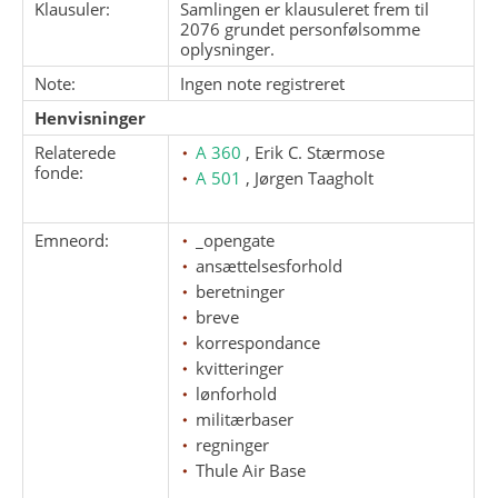
Klausuler:
Samlingen er klausuleret frem til
2076 grundet personfølsomme
oplysninger.
Note:
Ingen note registreret
Henvisninger
Relaterede
A 360
, Erik C. Stærmose
fonde:
A 501
, Jørgen Taagholt
Emneord:
_opengate
ansættelsesforhold
beretninger
breve
korrespondance
kvitteringer
lønforhold
militærbaser
regninger
Thule Air Base