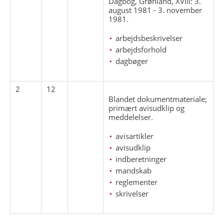
Dagbog, Grønland, XVIII: 3.
august 1981 - 3. november
1981.
arbejdsbeskrivelser
arbejdsforhold
dagbøger
2
12
Blandet dokumentmateriale;
primært avisudklip og
meddelelser.
avisartikler
avisudklip
indberetninger
mandskab
reglementer
skrivelser