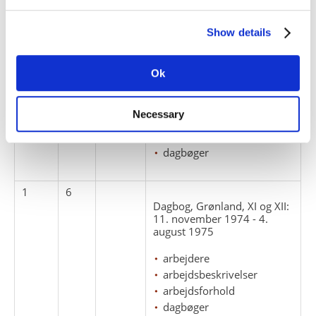
Show details
1
5
Dagbog, Grønland, VII, VIII,
IX og X: 24. september 1973
Ok
- 10. november 1974.
arbejdere
Necessary
arbejdsbeskrivelser
arbejdsforhold
dagbøger
1
6
Dagbog, Grønland, XI og XII:
11. november 1974 - 4.
august 1975
arbejdere
arbejdsbeskrivelser
arbejdsforhold
dagbøger