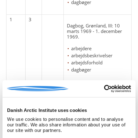
dagbøger
1
3
Dagbog, Grønland, III: 10
marts 1969 - 1. december
1969.
arbejdere
arbejdsbeskrivelser
arbejdsforhold
dagbøger
1
4
Dagbog, Grønland, IV, V og
VI: 26. juni 1972 - 3.
september 1973.
Danish Arctic Institute uses cookies
arbejdere
We use cookies to personalise content and to analyse
arbejdsbeskrivelser
our traffic. We also share information about your use of
arbejdsforhold
our site with our partners.
dagbøger