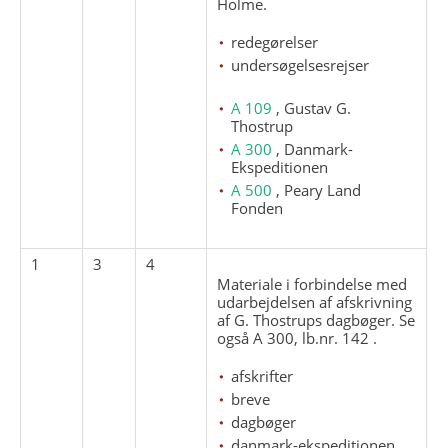
Holme.
redegørelser
undersøgelsesrejser
A 109
, Gustav G.
Thostrup
A 300
, Danmark-
Ekspeditionen
A 500
, Peary Land
Fonden
1
3
4
Materiale i forbindelse med
udarbejdelsen af afskrivning
af G. Thostrups dagbøger. Se
også A 300, lb.nr. 142 .
afskrifter
breve
dagbøger
danmark-ekspeditionen