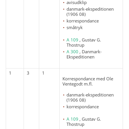
avisudklip
danmark-ekspeditionen
(1906 08)
korrespondance
småtryk
A 109
, Gustav G.
Thostrup
A 300
, Danmark-
Ekspeditionen
1
3
1
Korrespondance med Ole
Ventegodt m.fl.
danmark-ekspeditionen
(1906 08)
korrespondance
A 109
, Gustav G.
Thostrup