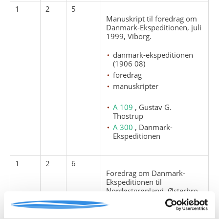
1
2
5
Manuskript til foredrag om
Danmark-Ekspeditionen, juli
1999, Viborg.
danmark-ekspeditionen
(1906 08)
foredrag
manuskripter
A 109
, Gustav G.
Thostrup
A 300
, Danmark-
Ekspeditionen
1
2
6
Foredrag om Danmark-
Ekspeditionen til
Nordøstgrønland, Østerbro
Rotary Klub, 14. januar
1997.