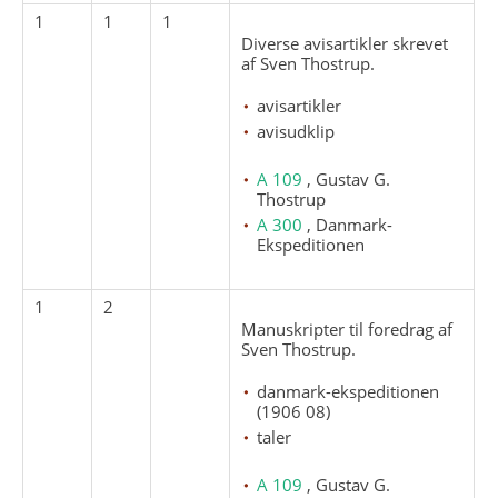
1
1
1
Diverse avisartikler skrevet
af Sven Thostrup.
avisartikler
avisudklip
A 109
, Gustav G.
Thostrup
A 300
, Danmark-
Ekspeditionen
1
2
Manuskripter til foredrag af
Sven Thostrup.
danmark-ekspeditionen
(1906 08)
taler
A 109
, Gustav G.