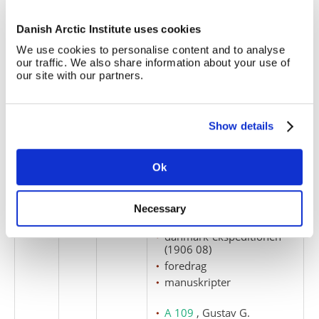
danmark-ekspeditionen
(1906 08)
Danish Arctic Institute uses cookies
foredrag
We use cookies to personalise content and to analyse
manuskripter
our traffic. We also share information about your use of
our site with our partners.
A 109
, Gustav G.
Thostrup
A 300
, Danmark-
Show details
Ekspeditionen
Ok
1
2
7
Foredrag om Danmark-
Ekspeditionen + et 90-års
minde, september 1996.
Necessary
danmark-ekspeditionen
(1906 08)
foredrag
manuskripter
A 109
, Gustav G.