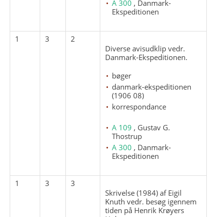
A 300
, Danmark-
Ekspeditionen
1
3
2
Diverse avisudklip vedr.
Danmark-Ekspeditionen.
bøger
danmark-ekspeditionen
(1906 08)
korrespondance
A 109
, Gustav G.
Thostrup
A 300
, Danmark-
Ekspeditionen
1
3
3
Skrivelse (1984) af Eigil
Knuth vedr. besøg igennem
tiden på Henrik Krøyers