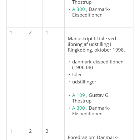
Thostrup
A 300
, Danmark-
Ekspeditionen
1
2
1
Manuskript til tale ved
åbning af udstilling i
Ringkøbing, oktober 1998.
danmark-ekspeditionen
(1906 08)
taler
udstillinger
A 109
, Gustav G.
Thostrup
A 300
, Danmark-
Ekspeditionen
1
2
2
Foredrag om Danmark-