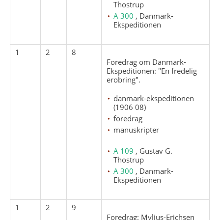
Thostrup
A 300
, Danmark-
Ekspeditionen
1
2
8
Foredrag om Danmark-
Ekspeditionen: "En fredelig
erobring".
danmark-ekspeditionen
(1906 08)
foredrag
manuskripter
A 109
, Gustav G.
Thostrup
A 300
, Danmark-
Ekspeditionen
1
2
9
Foredrag: Mylius-Erichsen