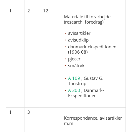
1
2
12
Materiale til forarbejde
(research, foredrag).
avisartikler
avisudklip
danmark-ekspeditionen
(1906 08)
pjecer
småtryk
A 109
, Gustav G.
Thostrup
A 300
, Danmark-
Ekspeditionen
1
3
Korrespondance, avisartikler
m.m.