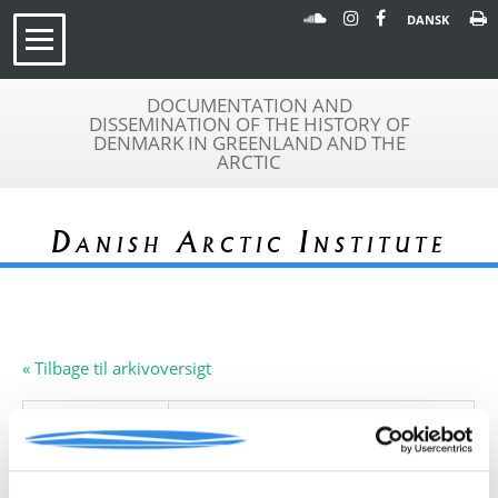
DANSK
DOCUMENTATION AND
DISSEMINATION OF THE HISTORY OF
DENMARK IN GREENLAND AND THE
ARCTIC
Danish Arctic Institute
« Tilbage til arkivoversigt
Arkivfond
Aerogrammer
A 591
Beskrivelse:
Samlingen består af en række
aerogrammer fra Grønland.