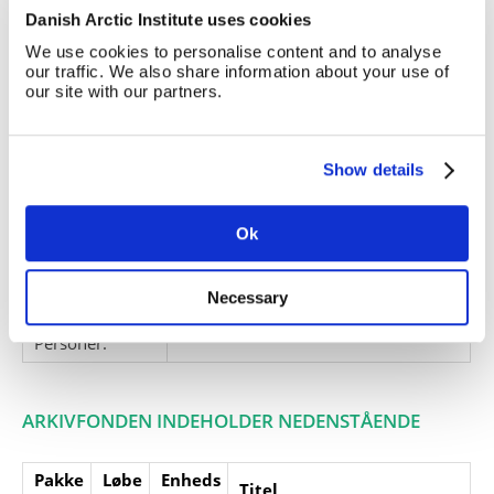
Danish Arctic Institute uses cookies
Giver:
Ukendt, indkommet via
Polarbiblioteket
We use cookies to personalise content and to analyse
our traffic. We also share information about your use of
Accessionsdato:
our site with our partners.
Klausuler:
Note:
Note eksisterer
Show details
Henvisninger
Relaterede
A 551
, Erik Tjustrup
Ok
fonde:
Emneord:
postkort
Necessary
Personer:
ARKIVFONDEN INDEHOLDER NEDENSTÅENDE
Pakke
Løbe
Enheds
Titel