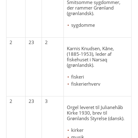
Smitsomme sygdommer,
der rammer Grønland
(grønlandsk).
sygdomme
2
23
2
Karnis Knudsen, Kâne,
(1885-1953), leder af
fiskehuset i Narsaq
(grønlandsk).
fiskeri
fiskerierhverv
2
23
3
Orgel leveret til Julianehåb
Kirke 1930, brev til
Grønlands Styrelse (dansk).
kirker
musik