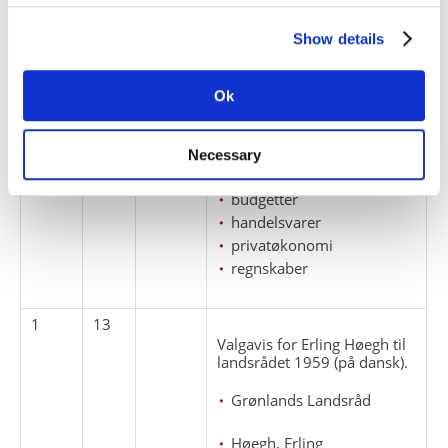
Show details
1
12
Diverse breve og
korrespondance vedrørende
Ok
såvel privat som mere
officiel økonomi og
varebestilling.
Necessary
breve
budgetter
handelsvarer
privatøkonomi
regnskaber
1
13
Valgavis for Erling Høegh til
landsrådet 1959 (på dansk).
Grønlands Landsråd
Høegh, Erling