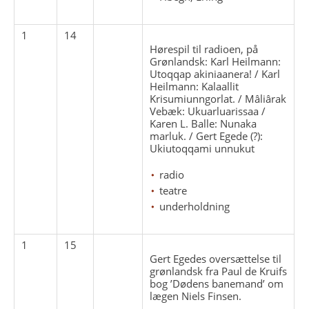
1
14
Hørespil til radioen, på
Grønlandsk: Karl Heilmann:
Utoqqap akiniaanera! / Karl
Heilmann: Kalaallit
Krisumiunngorlat. / Mâliârak
Vebæk: Ukuarluarissaa /
Karen L. Balle: Nunaka
marluk. / Gert Egede (?):
Ukiutoqqami unnukut
radio
teatre
underholdning
1
15
Gert Egedes oversættelse til
grønlandsk fra Paul de Kruifs
bog ’Dødens banemand’ om
lægen Niels Finsen.