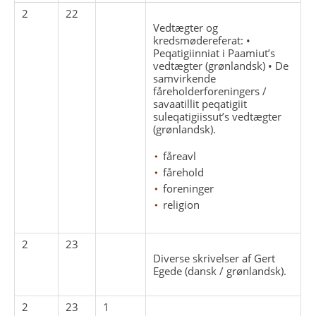
2
22
Vedtægter og
kredsmødereferat: •
Peqatigiinniat i Paamiut’s
vedtægter (grønlandsk) • De
samvirkende
fåreholderforeningers /
savaatillit peqatigiit
suleqatigiissut’s vedtægter
(grønlandsk).
fåreavl
fårehold
foreninger
religion
2
23
Diverse skrivelser af Gert
Egede (dansk / grønlandsk).
2
23
1