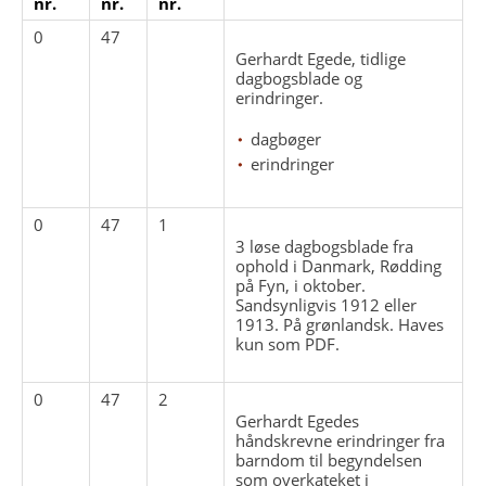
nr.
nr.
nr.
0
47
Gerhardt Egede, tidlige
dagbogsblade og
erindringer.
dagbøger
erindringer
0
47
1
3 løse dagbogsblade fra
ophold i Danmark, Rødding
på Fyn, i oktober.
Sandsynligvis 1912 eller
1913. På grønlandsk. Haves
kun som PDF.
0
47
2
Gerhardt Egedes
håndskrevne erindringer fra
barndom til begyndelsen
som overkateket i