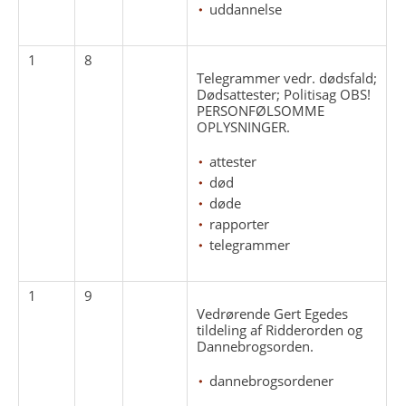
uddannelse
1
8
Telegrammer vedr. dødsfald;
Dødsattester; Politisag OBS!
PERSONFØLSOMME
OPLYSNINGER.
attester
død
døde
rapporter
telegrammer
1
9
Vedrørende Gert Egedes
tildeling af Ridderorden og
Dannebrogsorden.
dannebrogsordener