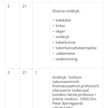
2
21
Diverse småtryk.
kateketer
kirker
læger
småtryk
tuberkulose
tuberkulosebekæmpelse
uddannelse
undervisning
2
21
1
Småtryk: ’Issittuni
nakorsaanermik
ilisimatusaatinut professorit
silarsuermi siullersaat’
(verdens første professor i
arktisk medicin, 1996) Om
Peter Bjerregaards
udnævnelse.