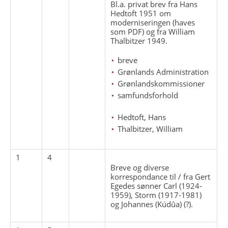
Bl.a. privat brev fra Hans
Hedtoft 1951 om
moderniseringen (haves
som PDF) og fra William
Thalbitzer 1949.
breve
Grønlands Administration
Grønlandskommissioner
samfundsforhold
Hedtoft, Hans
Thalbitzer, William
1
4
Breve og diverse
korrespondance til / fra Gert
Egedes sønner Carl (1924-
1959), Storm (1917-1981)
og Johannes (Kúdûa) (?).