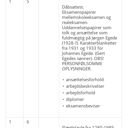
1
5
Dåbsattest.
Eksamenspapirer
mellemskoleeksamen og
realeksamen.
Uddannelsespapirer som
tolk og ansættelse som
fuldmægtig på Jørgen Egede
(1928-?). Karakterblanketter
fra 1931 og 1933 for
Johannes Egede. (Gert
Egedes sønner). OBS!
PERSONFØLSOMME
OPLYSNINGER.
ansættelsesforhold
arbejdsbeskrivelser
arbejdsforhold
diplomer
eksamensbeviser
1
6
Slægtstavle fra 1280-1985.