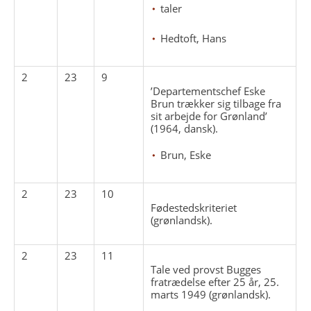
taler
Hedtoft, Hans
2
23
9
’Departementschef Eske
Brun trækker sig tilbage fra
sit arbejde for Grønland’
(1964, dansk).
Brun, Eske
2
23
10
Fødestedskriteriet
(grønlandsk).
2
23
11
Tale ved provst Bugges
fratrædelse efter 25 år, 25.
marts 1949 (grønlandsk).