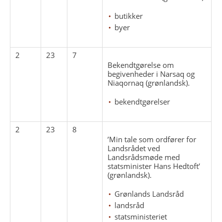
butikker
byer
2
23
7
Bekendtgørelse om
begivenheder i Narsaq og
Niaqornaq (grønlandsk).
bekendtgørelser
2
23
8
’Min tale som ordfører for
Landsrådet ved
Landsrådsmøde med
statsminister Hans Hedtoft’
(grønlandsk).
Grønlands Landsråd
landsråd
statsministeriet