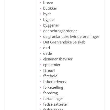
breve
butikker
byer
bygder
byggerier
dannebrogsordener
de grønlandske kvindeforeninger
Det Grønlandske Selskab
død
døde
eksamensbeviser
epidemier
fåreavl
fårehold
fiskerierhverv
folketælling
foredrag
fortællinger
fødselsattester
fødselsdage