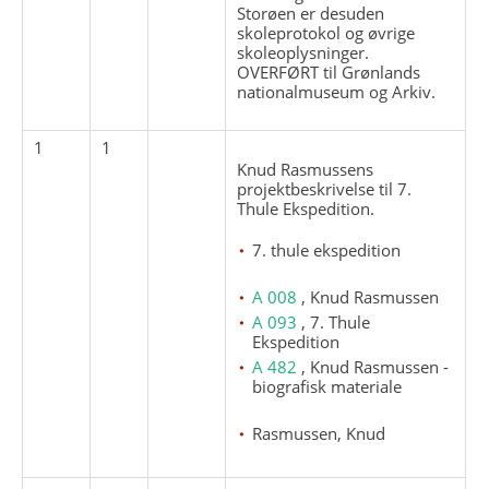
Storøen er desuden
skoleprotokol og øvrige
skoleoplysninger.
OVERFØRT til Grønlands
nationalmuseum og Arkiv.
1
1
Knud Rasmussens
projektbeskrivelse til 7.
Thule Ekspedition.
7. thule ekspedition
A 008
, Knud Rasmussen
A 093
, 7. Thule
Ekspedition
A 482
, Knud Rasmussen -
biografisk materiale
Rasmussen, Knud