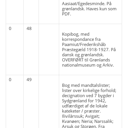
Aasiaat/Egedesminde. På
grønlandsk. Haves kun som
PDF.
0
48
Kopibog, med
korrespondance fra
Paamiut/Frederikshåb
Præstegæld 1918-1927. På
dansk og grønlandsk.
OVERFØRT til Grønlands
nationalmuseum og Arkiv.
0
49
Bog med mandtalslister;
lister over kirkelige forhold;
decignation ved 7 bygder i
Sydgrønland for 1942,
udfærdiget af de lokale
kateketer / præster.
Ilivilârssuk; Avigait;
Kvanøen; Neria; Narssalik;
Arsuk og Storøen. Fra