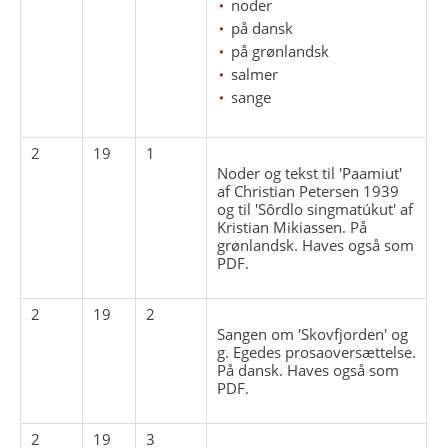
noder
på dansk
på grønlandsk
salmer
sange
2
19
1
Noder og tekst til 'Paamiut'
af Christian Petersen 1939
og til 'Sôrdlo singmatúkut' af
Kristian Mikiassen. På
grønlandsk. Haves også som
PDF.
2
19
2
Sangen om 'Skovfjorden' og
g. Egedes prosaoversættelse.
På dansk. Haves også som
PDF.
2
19
3