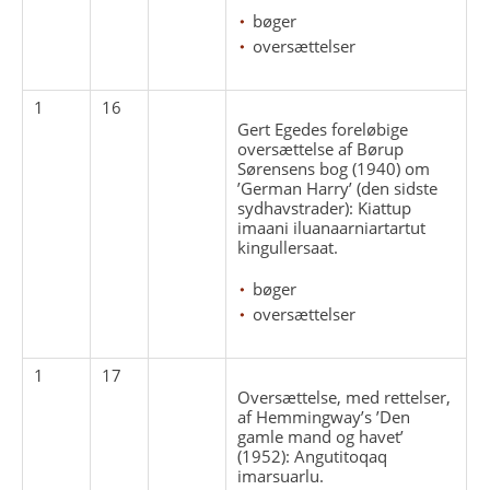
bøger
oversættelser
1
16
Gert Egedes foreløbige
oversættelse af Børup
Sørensens bog (1940) om
’German Harry’ (den sidste
sydhavstrader): Kiattup
imaani iluanaarniartartut
kingullersaat.
bøger
oversættelser
1
17
Oversættelse, med rettelser,
af Hemmingway’s ’Den
gamle mand og havet’
(1952): Angutitoqaq
imarsuarlu.