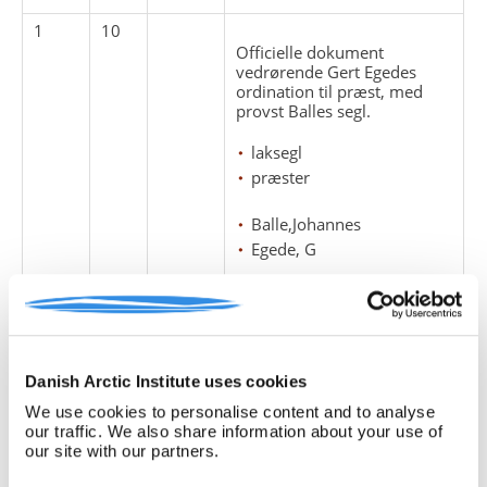
1
10
Officielle dokument
vedrørende Gert Egedes
ordination til præst, med
provst Balles segl.
laksegl
præster
Balle,Johannes
Egede, G
1
11
Taler ved - Biskop
Vestergaard-Madsens besøg
i Narsaq - indvielsen af ny
Danish Arctic Institute uses cookies
præstebolig og skole i
Narsaq.
We use cookies to personalise content and to analyse
our traffic. We also share information about your use of
præster
our site with our partners.
taler