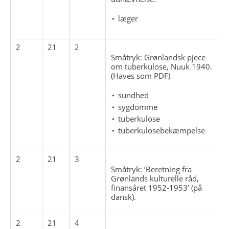
læger
2
21
2
Småtryk: Grønlandsk pjece
om tuberkulose, Nuuk 1940.
(Haves som PDF)
sundhed
sygdomme
tuberkulose
tuberkulosebekæmpelse
2
21
3
Småtryk: ’Beretning fra
Grønlands kulturelle råd,
finansåret 1952-1953’ (på
dansk).
2
21
4