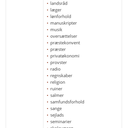
landsråd
læger
lønforhold
manuskripter
musik
oversættelser
præstekonvent
præster
privatøkonomi
provster
radio
regnskaber
religion
ruiner
salmer
samfundsforhold
sange
sejlads
seminarier
skolevæsen