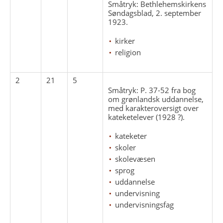
Småtryk: Bethlehemskirkens
Søndagsblad, 2. september
1923.
kirker
religion
2
21
5
Småtryk: P. 37-52 fra bog
om grønlandsk uddannelse,
med karakteroversigt over
kateketelever (1928 ?).
kateketer
skoler
skolevæsen
sprog
uddannelse
undervisning
undervisningsfag