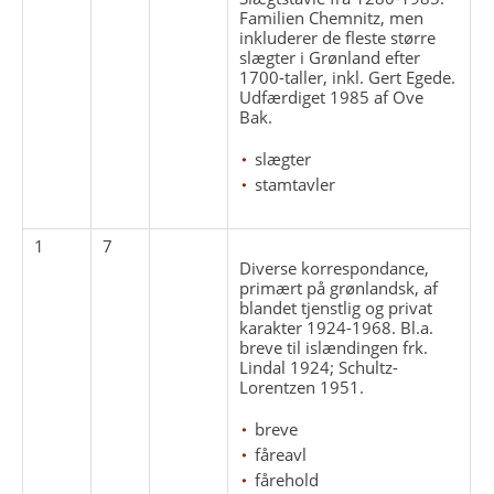
Familien Chemnitz, men
inkluderer de fleste større
slægter i Grønland efter
1700-taller, inkl. Gert Egede.
Udfærdiget 1985 af Ove
Bak.
slægter
stamtavler
1
7
Diverse korrespondance,
primært på grønlandsk, af
blandet tjenstlig og privat
karakter 1924-1968. Bl.a.
breve til islændingen frk.
Lindal 1924; Schultz-
Lorentzen 1951.
breve
fåreavl
fårehold