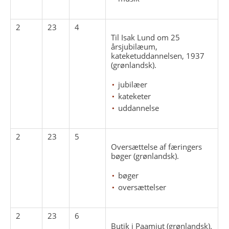
2
23
4
Til Isak Lund om 25
årsjubilæum,
kateketuddannelsen, 1937
(grønlandsk).
jubilæer
kateketer
uddannelse
2
23
5
Oversættelse af færingers
bøger (grønlandsk).
bøger
oversættelser
2
23
6
Butik i Paamiut (grønlandsk).