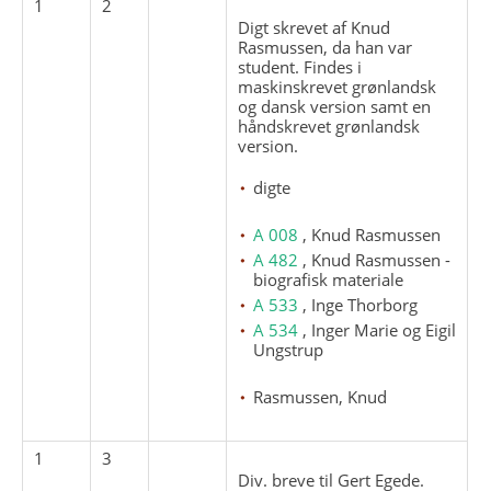
1
2
Digt skrevet af Knud
Rasmussen, da han var
student. Findes i
maskinskrevet grønlandsk
og dansk version samt en
håndskrevet grønlandsk
version.
digte
A 008
, Knud Rasmussen
A 482
, Knud Rasmussen -
biografisk materiale
A 533
, Inge Thorborg
A 534
, Inger Marie og Eigil
Ungstrup
Rasmussen, Knud
1
3
Div. breve til Gert Egede.