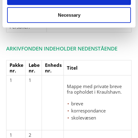
Relaterede
fonde:
Necessary
Emneord:
Personer:
ARKIVFONDEN INDEHOLDER NEDENSTÅENDE
Pakke
Løbe
Enheds
Titel
nr.
nr.
nr.
1
1
Mappe med private breve
fra opholdet i Kraulshavn.
breve
korrespondance
skolevæsen
1
2