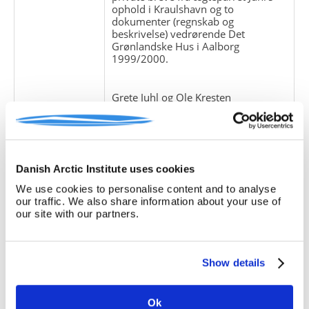
ophold i Kraulshavn og to
dokumenter (regnskab og
beskrivelse) vedrørende Det
Grønlandske Hus i Aalborg
1999/2000.
Grete Juhl og Ole Kresten
Finnemann Juhl var lærere i
Kraulshavn ved Upernavik i
perioden august 1972-juni 1974 og i
Scoresbysund / Itoqqortoormiit
1975-79, og Ole Juhl var forstander
Danish Arctic Institute uses cookies
for Det Grønlandske Hus i Aalborg
1994-2000.
We use cookies to personalise content and to analyse
our traffic. We also share information about your use of
Giver:
Ole Juhl
our site with our partners.
Accessionsdato:
Klausuler:
Show details
Note:
Ingen note registreret
Henvisninger
Ok