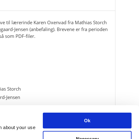
ve til lærerinde Karen Oxenvad fra Mathias Storch
ugaard-Jensen (anbefaling). Brevene er fra perioden
å som PDF-filer.
ias Storch
ard-Jensen
ens
Ok
on about your use
Necessary