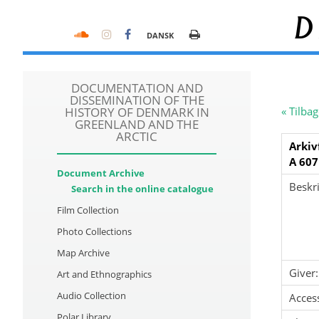
D
DANSK
DOCUMENTATION AND
DISSEMINATION OF THE
HISTORY OF DENMARK IN
« Tilbag
GREENLAND AND THE
ARCTIC
Arkiv
A 607
Document Archive
Beskri
Search in the online catalogue
Film Collection
Photo Collections
Map Archive
Giver:
Art and Ethnographics
Audio Collection
Acces
Polar Library