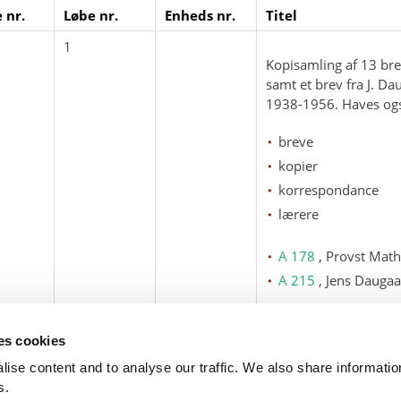
 nr.
Løbe nr.
Enheds nr.
Titel
1
Kopisamling af 13 bre
samt et brev fra J. Da
1938-1956. Haves ogs
breve
kopier
korrespondance
lærere
A 178
, Provst Math
A 215
, Jens Dauga
Daugaard Jensen, J
ses cookies
ise content and to analyse our traffic. We also share informati
s.