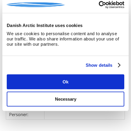
teleafdeling 1962-69. Sanghæfte fra
Telefest 1960'erne og love for Tele
Veteranklub 1997.
Danish Arctic Institute uses cookies
Se også foto (acc.nr. 2020-045) og
We use cookies to personalise content and to analyse
kort (K0200)
our traffic. We also share information about your use of
our site with our partners.
Giver:
Gry Dose Jarmer
Accessionsdato:
Klausuler:
Show details
Note:
Ingen note registreret
Henvisninger
Ok
Relaterede
fonde:
Necessary
Emneord:
Personer: