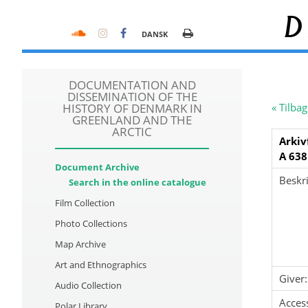
D
DANSK
DOCUMENTATION AND
DISSEMINATION OF THE
HISTORY OF DENMARK IN
« Tilbag
GREENLAND AND THE
ARCTIC
Arkiv
A 638
Document Archive
Beskri
Search in the online catalogue
Film Collection
Photo Collections
Map Archive
Art and Ethnographics
Giver:
Audio Collection
Acces
Polar Library