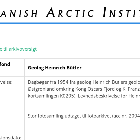
anish Arctic Insti
e til arkivoversigt
fond
Geolog Heinrich Bütler
velse:
Dagbøger fra 1954 fra geolog Heinrich Bütlers geolo
Østgrønland omkring Kong Oscars Fjord og K. Franz Jo
kortsamlingen K0205). Levnedsbeskrivelse for Heinr
Stor fotosamling udtaget til fotoarkivet (acc.nr. 200
sionsdato: