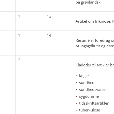
på grønlandsk.
1
13
Artikel om trikinose.
1
14
Resumé af foredrag o
Atuagagdliutit og dan
2
Kladdder til artikler b
læger
sundhed
sundhedsvæsen
sygdomme
tidsskriftsartikler
tuberkulose