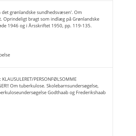
'Om det grønlandske sundhedsvæsen'. Om
. Oprindeligt bragt som indlæg på Grønlandske
e 1946 og i Årsskriftet 1950, pp. 119-135.
pelse
OBS: KLAUSULERET/PERSONFØLSOMME
!! Om tuberkulose. Skolebarnsundersøgelse,
erkuloseundersøgelse Godthaab og Frederikshaab