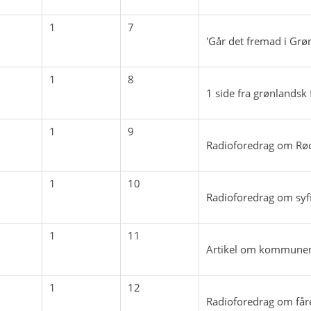
1
7
'Går det fremad i Grøn
1
8
1 side fra grønlandsk
1
9
Radioforedrag om Rød
1
10
Radioforedrag om syfi
1
11
Artikel om kommuner
1
12
Radioforedrag om får