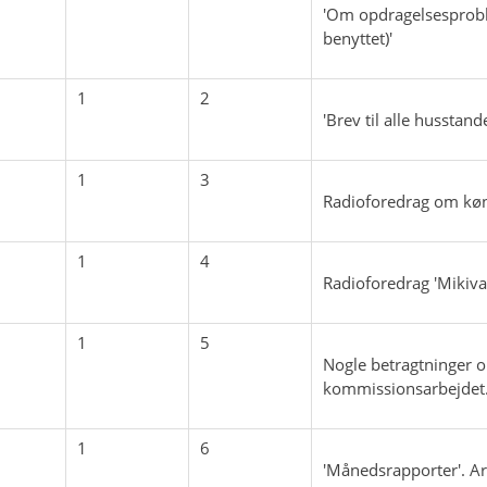
'Om opdragelsesproblm
benyttet)'
1
2
'Brev til alle husstan
1
3
Radioforedrag om k
1
4
Radioforedrag 'Mikiv
1
5
Nogle betragtninger om
kommissionsarbejdet
1
6
'Månedsrapporter'. Art