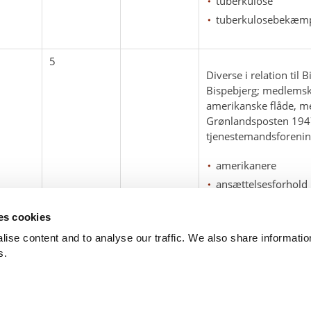
tuberkulose
tuberkulosebekæm
5
Diverse i relation til
Bispebjerg; medlemska
amerikanske flåde, me
Grønlandsposten 1947
tjenestemandsforenin
amerikanere
ansættelsesforhold
breve
ses cookies
ise content and to analyse our traffic. We also share informati
s.
 102
DK - 1401
arktisk@arktisk.dk
+45 32315050
Ope