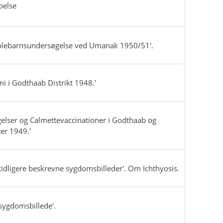
pelse
skolebarnsundersøgelse ved Umanak 1950/51'.
mi i Godthaab Distrikt 1948.'
elser og Calmettevaccinationer i Godthaab og
ter 1949.'
 tidligere beskrevne sygdomsbilleder'. Om Ichthyosis.
sygdomsbillede'.