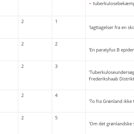
tuberkulosebekæm
2
1
'Iagttagelser fra en 
2
2
'En paratyfus B epide
2
3
'Tuberkuloseundersøg
Frederikshaab Distrik
2
4
'To fra Grønland ikke
2
5
'Om det grønlandske 