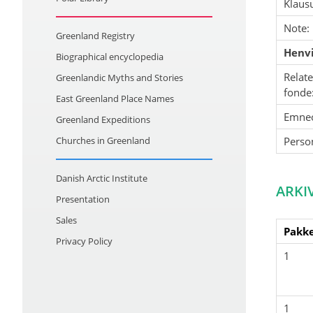
Klausu
Note:
Greenland Registry
Henvi
Biographical encyclopedia
Relat
Greenlandic Myths and Stories
fonde
East Greenland Place Names
Emne
Greenland Expeditions
Churches in Greenland
Perso
Danish Arctic Institute
ARKI
Presentation
Sales
Pakke
Privacy Policy
1
1