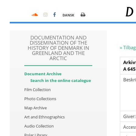
D
DANSK
DOCUMENTATION AND
DISSEMINATION OF THE
HISTORY OF DENMARK IN
« Tilbag
GREENLAND AND THE
ARCTIC
Arkiv
A 645
Document Archive
Beskri
Search in the online catalogue
Film Collection
Photo Collections
Map Archive
Giver:
Art and Ethnographics
Audio Collection
Acces
Polar Library