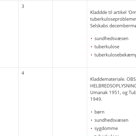
3
Kladdde til artikel 
tuberkuloseproblemet
Selskabs decembermød
sundhedsvæsen
tuberkulose
tuberkulosebekæm
4
Kladdemateriale. 
HELBREDSOPLYSNINGER
Umanak 1951, og Tub
1949.
børn
sundhedsvæsen
sygdomme