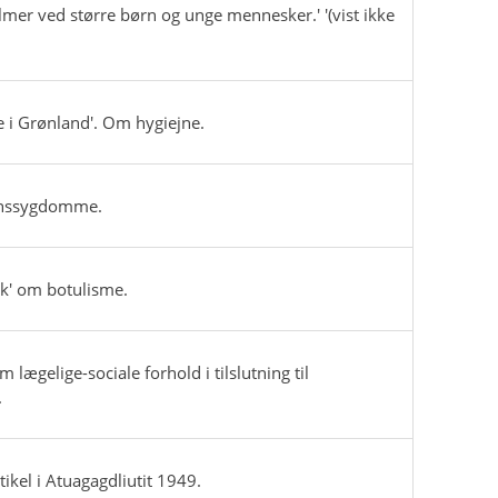
er ved større børn og unge mennesker.' '(vist ikke
de i Grønland'. Om hygiejne.
ønssygdomme.
ak' om botulisme.
 lægelige-sociale forhold i tilslutning til
.
ikel i Atuagagdliutit 1949.