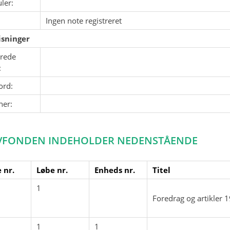
ler:
Ingen note registreret
sninger
erede
:
ord:
ner:
VFONDEN INDEHOLDER NEDENSTÅENDE
 nr.
Løbe nr.
Enheds nr.
Titel
1
Foredrag og artikler
1
1