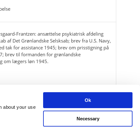
pelse
 Bisgaard-Frantzen: ansættelse psykiatrisk afdeling
b af Det Grønlandske Selsksab; brev fra U.S. Navy,
d tak for assistance 1945; brev om prisstigning på
; brev til formanden for grønlandske
g om lægers løn 1945.
Ok
on about your use
Necessary
ning hours: Monday - Friday 9am-3pm.