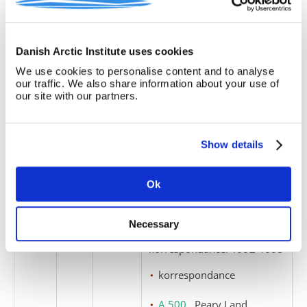
mødereferater
A 300
, Danmark-
Ekspeditionen
Danish Arctic Institute uses cookies
We use cookies to personalise content and to analyse
our traffic. We also share information about your use of
1
2
our site with our partners.
Peary Land Fonden:
Korrespondance
korrespondance
Show details
A 300
, Danmark-
Ekspeditionen
Ok
1
2
1
Necessary
Peary Land Fonden,
korrespondance: 1992-1995
korrespondance
A 500
, Peary Land