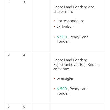
1
3
Peary Land Fonden: Arv,
aftaler mm.
korrespondance
skrivelser
A 500
, Peary Land
Fonden
2
4
Peary Land Fonden:
Registrant over Eigil Knuths
arkiv mm.
oversigter
A 500
, Peary Land
Fonden
2
5