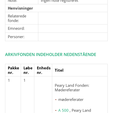
Note:
Ingen note registreret
Henvisninger
Relaterede
fonde:
Emneord:
Personer:
ARKIVFONDEN INDEHOLDER NEDENSTÅENDE
Pakke
Løbe
Enheds
Titel
nr.
nr.
nr.
1
1
Peary Land Fonden:
Mødereferater
mødereferater
A 500
, Peary Land