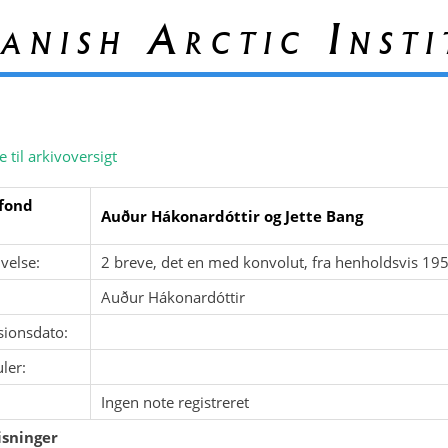
anish Arctic Insti
e til arkivoversigt
fond
Auður Hákonardóttir og Jette Bang
velse:
2 breve, det en med konvolut, fra henholdsvis 195
Auður Hákonardóttir
sionsdato:
ler:
Ingen note registreret
sninger