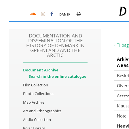
D
DANSK
DOCUMENTATION AND
DISSEMINATION OF THE
HISTORY OF DENMARK IN
« Tilbag
GREENLAND AND THE
ARCTIC
Arkiv
A 654
Document Archive
Beskri
Search in the online catalogue
Film Collection
Giver:
Photo Collections
Acces
Map Archive
Klausu
Art and Ethnographics
Note:
Audio Collection
Henvi
Polar Library