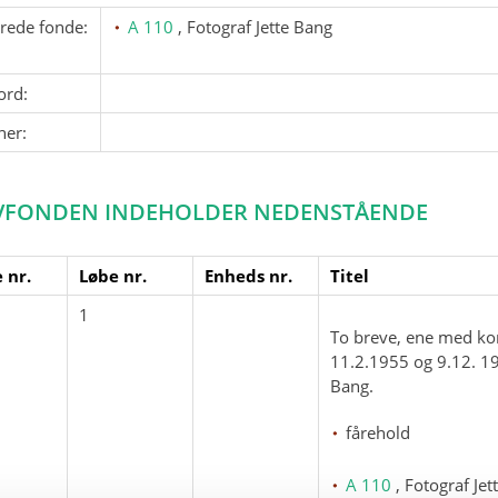
erede fonde:
A 110
, Fotograf Jette Bang
ord:
ner:
VFONDEN INDEHOLDER NEDENSTÅENDE
 nr.
Løbe nr.
Enheds nr.
Titel
1
To breve, ene med kon
11.2.1955 og 9.12. 19
Bang.
fårehold
A 110
, Fotograf Je