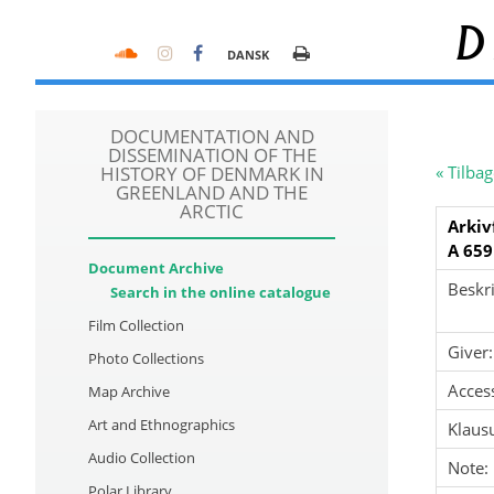
D
DANSK
DOCUMENTATION AND
DISSEMINATION OF THE
HISTORY OF DENMARK IN
« Tilbag
GREENLAND AND THE
ARCTIC
Arkiv
A 659
Document Archive
Beskri
Search in the online catalogue
Film Collection
Giver:
Photo Collections
Acces
Map Archive
Art and Ethnographics
Klausu
Audio Collection
Note:
Polar Library