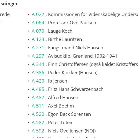
sninger
erede
A 022
, Kommissionen for Videnskabelige Undersø
:
A 064
, Professor Ove Paulsen
A 070
, Lauge Koch
A 123
, Birthe Lauritzen
A 271
, Fangstmand Niels Hansen
A 297
, Avisudklip. Grønland 1902-1941
A 344
, Finn Christoffersen (også kaldet Kristoffer
A 386
, Peder Klokker (Hansen)
A 420
, Ib Jensen
A 485
, Fritz Hans Schwarzenbach
A 487
, Alfred Hansen
A 511
, Axel Boehm
A 520
, Egon Back Sørensen
A 582
, Peter Tutein
A 592
, Niels Ove Jensen (NOJ)