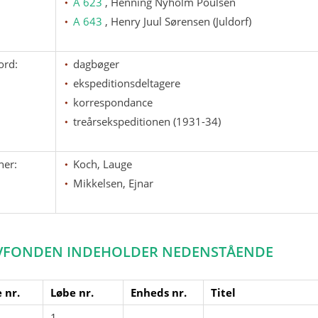
A 623
, Henning Nyholm Poulsen
A 643
, Henry Juul Sørensen (Juldorf)
ord:
dagbøger
ekspeditionsdeltagere
korrespondance
treårsekspeditionen (1931-34)
ner:
Koch, Lauge
Mikkelsen, Ejnar
VFONDEN INDEHOLDER NEDENSTÅENDE
 nr.
Løbe nr.
Enheds nr.
Titel
1