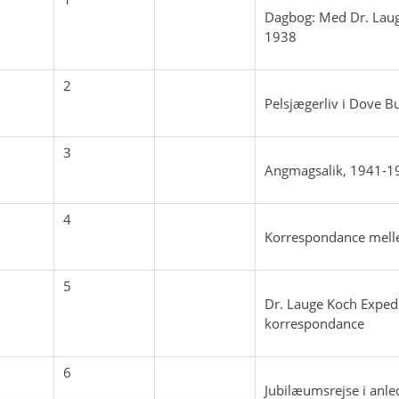
Dagbog: Med Dr. Laug
1938
2
Pelsjægerliv i Dove 
3
Angmagsalik, 1941-1
4
Korrespondance melle
5
Dr. Lauge Koch Expe
korrespondance
6
Jubilæumsrejse i anle