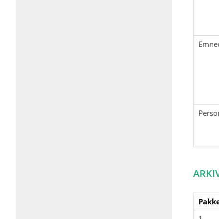
Emne
Perso
ARKI
Pakke
1