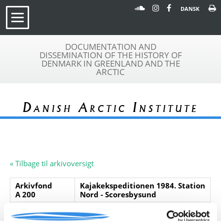
DANSK
DOCUMENTATION AND
DISSEMINATION OF THE HISTORY OF
DENMARK IN GREENLAND AND THE
ARCTIC
Danish Arctic Institute
« Tilbage til arkivoversigt
Arkivfond
Kajakekspeditionen 1984. Station
A 200
Nord - Scoresbysund
Beskrivelse:
Arkivfonden indeholder en plan for
kajakekspeditionen fra Station Nord