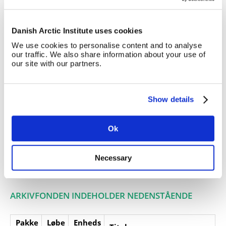
til Scoresbysund 1984-85 samt
kopier af avisudklip om
ekspeditionen.
Danish Arctic Institute uses cookies
Giver:
We use cookies to personalise content and to analyse
our traffic. We also share information about your use of
Accessionsdato:
our site with our partners.
Klausuler:
Note:
Ingen note registreret
Show details
Henvisninger
Relaterede
fonde:
Ok
Emneord:
Necessary
Personer:
ARKIVFONDEN INDEHOLDER NEDENSTÅENDE
Pakke
Løbe
Enheds