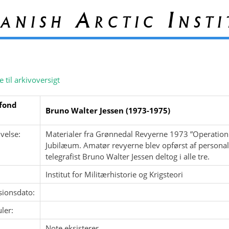
anish Arctic Insti
e til arkivoversigt
fond
Bruno Walter Jessen (1973-1975)
velse:
Materialer fra Grønnedal Revyerne 1973 ”Operation
Jubilæum. Amatør revyerne blev opførst af personale
telegrafist Bruno Walter Jessen deltog i alle tre.
Institut for Militærhistorie og Krigsteori
sionsdato:
ler:
Note eksisterer