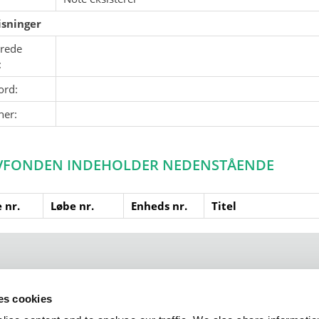
sninger
erede
:
ord:
ner:
VFONDEN INDEHOLDER NEDENSTÅENDE
 nr.
Løbe nr.
Enheds nr.
Titel
 102
DK - 1401
arktisk@arktisk.dk
+45 32315050
Ope
ses cookies