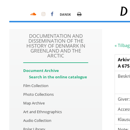
D
DANSK
DOCUMENTATION AND
DISSEMINATION OF THE
HISTORY OF DENMARK IN
« Tilbag
GREENLAND AND THE
ARCTIC
Arkiv
A 675
Document Archive
Beskri
Search in the online catalogue
Film Collection
Photo Collections
Giver:
Map Archive
Acces
Art and Ethnographics
Klausu
Audio Collection
Polar Library
Note: