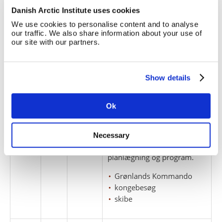
Pakke
Løbe
Enheds
Titel
Danish Arctic Institute uses cookies
nr.
nr.
nr.
We use cookies to personalise content and to analyse
1
1
our traffic. We also share information about your use of
Samlet personaleoversigt for
our site with our partners.
Grønnedals Kommando 1.
juli 1952.
ansættelsesforhold
Show details
arbejdere
Grønlands Kommando
Ok
oversigter
Necessary
1
2
Om Kongerejsen 1952:
planlægning og program.
Grønlands Kommando
kongebesøg
skibe