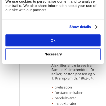
Titel
We use cookies to personalise content and to analyse
nr.
nr.
nr.
our traffic. We also share information about your use of
1
1
our site with our partners.
Kort over Godthåbfjorden
med grønlandske navne.
Trykt i Inspektoratets
Show details
Bogtrykkeri 1860.
kort
Ok
missionærer
på grønlandsk
Necessary
1
2
Afskrifter af tre breve fra
Samuel Kleinschmidt til Dr.
Kalker, pastor Janssen og S.
T. Krarup-Smith, 1862-64.
civilisation
forstanderskaber
handelsvarer
inspektorater