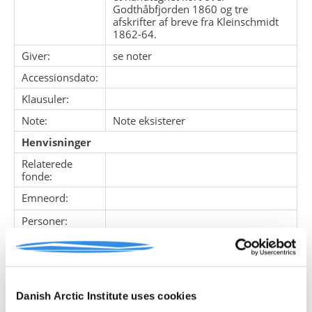
Godthåbfjorden 1860 og tre
afskrifter af breve fra Kleinschmidt
1862-64.
Giver:
se noter
Accessionsdato:
Klausuler:
Note:
Note eksisterer
Henvisninger
Relaterede
fonde:
Emneord:
Personer:
ARKIVFONDEN INDEHOLDER NEDENSTÅENDE
Danish Arctic Institute uses cookies
Pakke
Løbe
Enheds