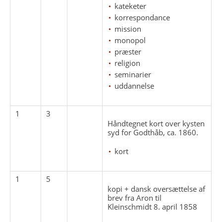
kateketer
korrespondance
mission
monopol
præster
religion
seminarier
uddannelse
1
3
Håndtegnet kort over kysten
syd for Godthåb, ca. 1860.
kort
1
5
kopi + dansk oversættelse af
brev fra Aron til
Kleinschmidt 8. april 1858