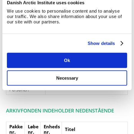
Danish Arctic Institute uses cookies
radiostationerne i Julianehåb og
Godthåb, 1924-25.
We use cookies to personalise content and to analyse
our traffic. We also share information about your use of
Giver:
our site with our partners.
Accessionsdato:
Klausuler:
Show details
Note:
Note eksisterer
Henvisninger
Ok
Relaterede
fonde:
Necessary
Emneord:
Personer:
ARKIVFONDEN INDEHOLDER NEDENSTÅENDE
Pakke
Løbe
Enheds
Titel
nr.
nr.
nr.