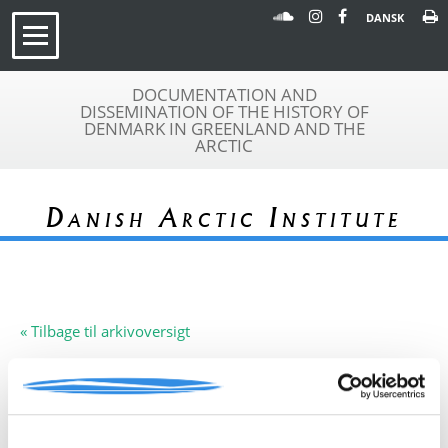
DANSK
DOCUMENTATION AND
DISSEMINATION OF THE HISTORY OF
DENMARK IN GREENLAND AND THE
ARCTIC
Danish Arctic Institute
« Tilbage til arkivoversigt
Arkivfond
A. Fischer
A 081
Beskrivelse:
Denne arkivfond indeholder en
dagbog ført under opførelsen af