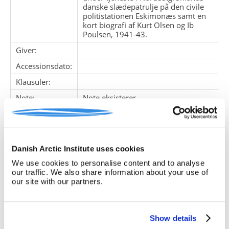
danske slædepatrulje på den civile
politistationen Eskimonæs samt en
kort biografi af Kurt Olsen og Ib
Poulsen, 1941-43.
Giver:
Accessionsdato:
Klausuler:
Note:
Note eksisterer
Henvisninger
Relaterede
fonde:
Danish Arctic Institute uses cookies
Emneord:
Anden Verdenskrig
We use cookies to personalise content and to analyse
dagbøger
our traffic. We also share information about your use of
our site with our partners.
Personer:
Show details