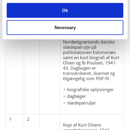
ARKIVFONDEN INDEHOLDER NEDENSTÅENDE
Ok
Pakke
Løbe
Enheds
Titel
nr.
nr.
nr.
Necessary
1
1
Dagbog ført under tjeneste i
Nordøstgrønlands danske
slædepatrulje på
politistationen Eskimonæs
samt en kort biografi af Kurt
Olsen og Ib Poulsen, 1941-
43. Dagbogen er
transskriberet, skannet og
tilgængelig som PDF-fil.
biografiske oplysninger
dagbøger
slædepatruljer
1
2
Kopi af Kurt Olsens
ansættelsespapir, 1941.