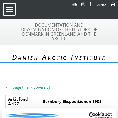
DANSK
DOCUMENTATION AND
DISSEMINATION OF THE HISTORY OF
DENMARK IN GREENLAND AND THE
ARCTIC
Danish Arctic Institute
« Tilbage til arkivoversigt
Arkivfond
Bernburg-Ekspeditionen 1905
A 127
Beskrivelse:
Arkivfonden indeholder en rapport
om malmundersøgelser i Upernavik