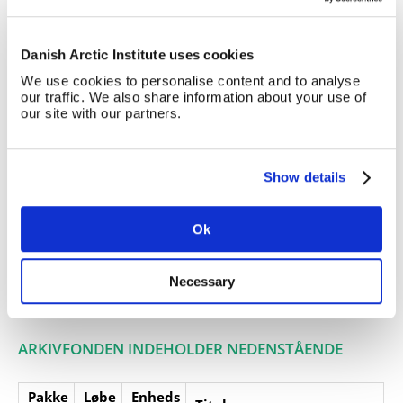
og Egedesminde Distrikter, 1905.
Nekrololog over Julius Bernburg.
Giver:
Fællesforeningen for Danmarks
Danish Arctic Institute uses cookies
Brugsforeninger
We use cookies to personalise content and to analyse
our traffic. We also share information about your use of
Accessionsdato:
our site with our partners.
Klausuler:
Note:
Ingen note registreret
Show details
Henvisninger
Relaterede
fonde:
Ok
Emneord:
Necessary
Personer:
ARKIVFONDEN INDEHOLDER NEDENSTÅENDE
Pakke
Løbe
Enheds