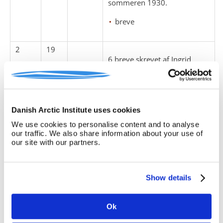
sommeren 1930.
breve
2
19
6 breve skrevet af Ingrid
Chemnitz samt 1 brev
skrevet af Ruth. 1931-1932.
breve
Danish Arctic Institute uses cookies
2
20
We use cookies to personalise content and to analyse
8 breve skrevet af Ingrid og
our traffic. We also share information about your use of
Jens Chemnitz til familien i
our site with our partners.
Danmark. 1932-1933.
breve
Show details
2
21
Ok
3 breve skrevet af Ingrid og
Jens Chemnitz og deres børn