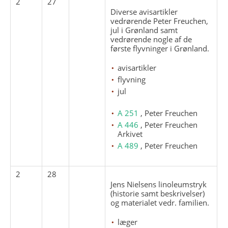
2
27
Diverse avisartikler
vedrørende Peter Freuchen,
jul i Grønland samt
vedrørende nogle af de
første flyvninger i Grønland.
avisartikler
flyvning
jul
A 251
, Peter Freuchen
A 446
, Peter Freuchen
Arkivet
A 489
, Peter Freuchen
2
28
Jens Nielsens linoleumstryk
(historie samt beskrivelser)
og materialet vedr. familien.
læger