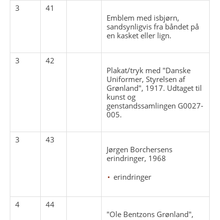
3
41
Emblem med isbjørn,
sandsynligvis fra båndet på
en kasket eller lign.
3
42
Plakat/tryk med "Danske
Uniformer, Styrelsen af
Grønland", 1917. Udtaget til
kunst og
genstandssamlingen G0027-
005.
3
43
Jørgen Borchersens
erindringer, 1968
erindringer
4
44
"Ole Bentzons Grønland",