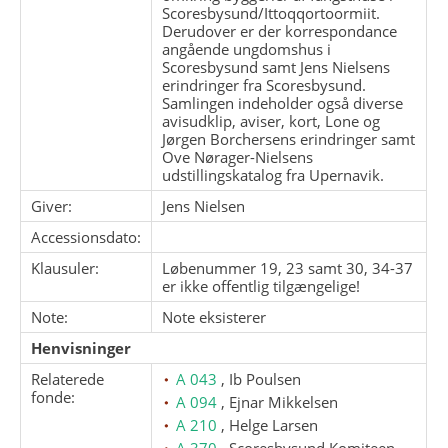
Scoresbysund/Ittoqqortoormiit.
Derudover er der korrespondance
angående ungdomshus i
Scoresbysund samt Jens Nielsens
erindringer fra Scoresbysund.
Samlingen indeholder også diverse
avisudklip, aviser, kort, Lone og
Jørgen Borchersens erindringer samt
Ove Nørager-Nielsens
udstillingskatalog fra Upernavik.
Giver:
Jens Nielsen
Accessionsdato:
Klausuler:
Løbenummer 19, 23 samt 30, 34-37
er ikke offentlig tilgængelige!
Note:
Note eksisterer
Henvisninger
Relaterede
A 043
, Ib Poulsen
fonde:
A 094
, Ejnar Mikkelsen
A 210
, Helge Larsen
A 370
, Scoresbysund Komiteen