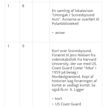
1
8
En samling af lokalavisen
"Umingak / Scoresbysund
Avis". Aviserne er overført til
Polarbiblioteket!
aviser
1
9
Kort over Scoresbysund.
Foræret til Jens Nielsen fra
videnskabsfolk fra Harvard
University, der var med US.
Coast Guard Cutter "Atka" i
1959 på besøg i
Nordøstgrønland. Kopi af
historien bag foræringen af
kortet er vedlagt kortet. Se
også lb.nr. 6. Ligger
kort
US Coast Guard