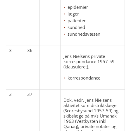
epidemier
læger
patienter
sundhed
sundhedsvæsen
3
36
Jens Nielsens private
korrespondance 1957-59
(klausuleret).
korrespondance
3
37
Dok. vedr. Jens Nielsens
aktivitet som distriktslæge
(Scoresbysund 1957-59) og
skibslæge på m/s Umanak
1963 (Vestkysten inkl.
Qanaq); private notater og