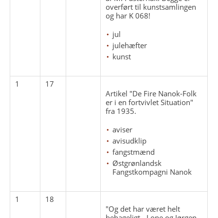
overført til kunstsamlingen
og har K 068!
jul
julehæfter
kunst
1
17
Artikel "De Fire Nanok-Folk
er i en fortvivlet Situation"
fra 1935.
aviser
avisudklip
fangstmænd
Østgrønlandsk
Fangstkompagni Nanok
1
18
"Og det har været helt
behageligt - Lone og Jørgen