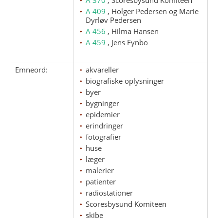
A 409
, Holger Pedersen og Marie
Dyrløv Pedersen
A 456
, Hilma Hansen
A 459
, Jens Fynbo
Emneord:
akvareller
biografiske oplysninger
byer
bygninger
epidemier
erindringer
fotografier
huse
læger
malerier
patienter
radiostationer
Scoresbysund Komiteen
skibe