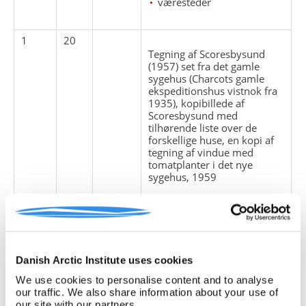
væresteder
1
20
Tegning af Scoresbysund
(1957) set fra det gamle
sygehus (Charcots gamle
ekspeditionshus vistnok fra
1935), kopibillede af
Scoresbysund med
tilhørende liste over de
forskellige huse, en kopi af
tegning af vindue med
tomatplanter i det nye
sygehus, 1959
kunst
sygehuse
tegninger
tidsskriftsartikler
Danish Arctic Institute uses cookies
A 094
, Ejnar Mikkelsen
We use cookies to personalise content and to analyse
our traffic. We also share information about your use of
A 370
, Scoresbysund
our site with our partners.