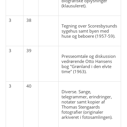
biografiske oplysninger
(klausuleret).
3
38
Tegning over Scoresbysunds
sygehus samt byen med
huse og beboere (1957-59).
3
39
Presseomtale og diskussion
vedrørende Otto Hansens
bog "Grønland i den elvte
time" (1963).
3
40
Diverse. Sange,
telegrammer, erindringer,
notater samt kopier af
Thomas Stengaards
fotografier (originaler
arkiveret i fotosamlingen).