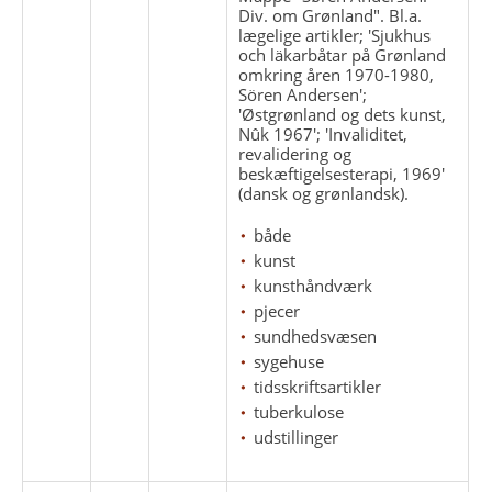
Div. om Grønland". Bl.a.
lægelige artikler; 'Sjukhus
och läkarbåtar på Grønland
omkring åren 1970-1980,
Sören Andersen';
'Østgrønland og dets kunst,
Nûk 1967'; 'Invaliditet,
revalidering og
beskæftigelsesterapi, 1969'
(dansk og grønlandsk).
både
kunst
kunsthåndværk
pjecer
sundhedsvæsen
sygehuse
tidsskriftsartikler
tuberkulose
udstillinger