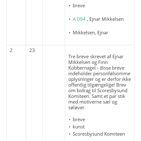
breve
A 094
, Ejnar Mikkelsen
Mikkelsen, Ejnar
2
23
Tre breve skrevet af Ejnar
Mikkelsen og Finn
Kobbernagel - disse breve
indeholder personfølsomme
oplysninger og er derfor ikke
offentlig tilgængelige! Brev
om bidrag til Scoresbysund
Komiteen. Samt et par stik
med motiverne sæl og
søløver.
breve
kunst
Scoresbysund Komiteen