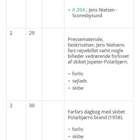
A 394
, Jens Nielsen -
Scoresbysund
2
29
Pressemateriale,
beskrivelser, Jens Nielsens
fars rejsebillet samt nogle
billeder vedrørende forlisset
af skibet Jopeter-Polarbjørn.
forlis
sejlads
skibe
2
30
Farfars dagbog med skibet
Polarbjørns brand (1958).
forlis
skibe