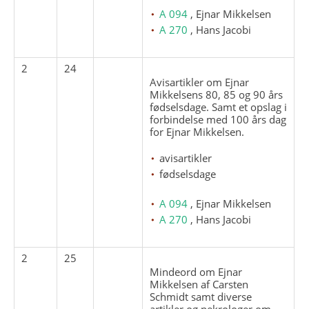
A 094
, Ejnar Mikkelsen
A 270
, Hans Jacobi
2
24
Avisartikler om Ejnar
Mikkelsens 80, 85 og 90 års
fødselsdage. Samt et opslag i
forbindelse med 100 års dag
for Ejnar Mikkelsen.
avisartikler
fødselsdage
A 094
, Ejnar Mikkelsen
A 270
, Hans Jacobi
2
25
Mindeord om Ejnar
Mikkelsen af Carsten
Schmidt samt diverse
artikler og nekrologer om