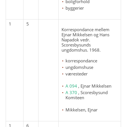
boligforhold
byggerier
1
5
Korrespondance mellem
Ejnar Mikkelsen og Hans
Napadok vedr.
Scoresbysunds
ungdomshus. 1968.
korrespondance
ungdomshuse
væresteder
A 094
, Ejnar Mikkelsen
A 370
, Scoresbysund
Komiteen
Mikkelsen, Ejnar
1
6