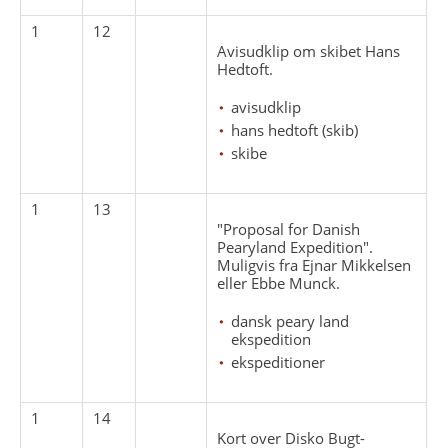
1
12
Avisudklip om skibet Hans
Hedtoft.
avisudklip
hans hedtoft (skib)
skibe
1
13
"Proposal for Danish
Pearyland Expedition".
Muligvis fra Ejnar Mikkelsen
eller Ebbe Munck.
dansk peary land
ekspedition
ekspeditioner
1
14
Kort over Disko Bugt-