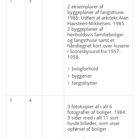
1
3
2 eksemplarer af
byggeplaner af fangsthuse.
1985. Udført af arkitekt Alan
Havsteen-Mikkelsen. 1985.
2 byggeplaner af
henholdsvis familieboliger
og fangsthuse samt et
håndtegnet kort over husene
i Scoresbysund fra 1957-
1958.
boligforhold
byggerier
fangsthytter
1
4
3 fotokopier af i alt 6
fotografier af boliger. 1984.
3 sider med i alt 11 sort-
hvide billeder, som viser
opførsel af boliger.