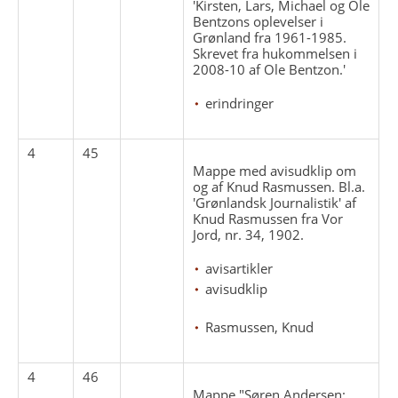
'Kirsten, Lars, Michael og Ole
Bentzons oplevelser i
Grønland fra 1961-1985.
Skrevet fra hukommelsen i
2008-10 af Ole Bentzon.'
erindringer
4
45
Mappe med avisudklip om
og af Knud Rasmussen. Bl.a.
'Grønlandsk Journalistik' af
Knud Rasmussen fra Vor
Jord, nr. 34, 1902.
avisartikler
avisudklip
Rasmussen, Knud
4
46
Mappe "Søren Andersen: