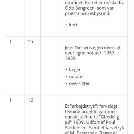
området. Kortet er måske fra
Otto Sangreen, som var
præst i Scoresbysund.
kort
1
15
Jens Nielsens egen oversigt
over egne notater. 1957-
1959
læger
notater
oversigter
1
16
Et "arbejdstryk": farvelagt
tegning brugt til gammelt
dansk julehæfte "Glædelig
jul" 1909. Udført af Poul
Steffensen. Samt et farvetryk
af M. Pasternak. Begge er