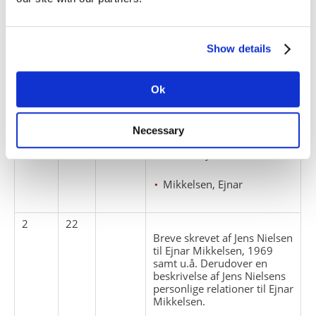
Komiteen
A 456
, Hilma Hansen
Show details
2
21
Breve skrevet af Ejnar
Mikkelsen til Jens Nielsen,
Ok
1959-1970.
breve
Necessary
A 094
, Ejnar Mikkelsen
Mikkelsen, Ejnar
2
22
Breve skrevet af Jens Nielsen
til Ejnar Mikkelsen, 1969
samt u.å. Derudover en
beskrivelse af Jens Nielsens
personlige relationer til Ejnar
Mikkelsen.