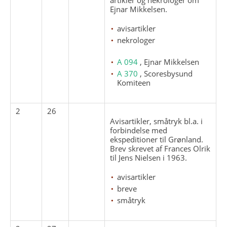
Ejnar Mikkelsen.
avisartikler
nekrologer
A 094
, Ejnar Mikkelsen
A 370
, Scoresbysund
Komiteen
2
26
Avisartikler, småtryk bl.a. i
forbindelse med
ekspeditioner til Grønland.
Brev skrevet af Frances Olrik
til Jens Nielsen i 1963.
avisartikler
breve
småtryk