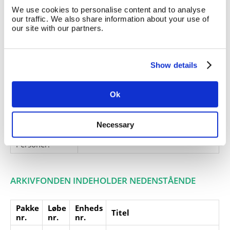
med småartikler fra 1902-10.
We use cookies to personalise content and to analyse
our traffic. We also share information about your use of
Giver:
our site with our partners.
Accessionsdato:
Klausuler:
Show details
Note:
Note eksisterer
Henvisninger
Ok
Relaterede
fonde:
Necessary
Emneord:
Personer:
ARKIVFONDEN INDEHOLDER NEDENSTÅENDE
Pakke
Løbe
Enheds
Titel
nr.
nr.
nr.