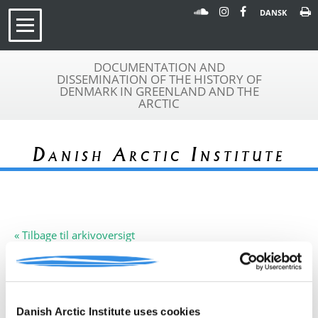
DANSK
DOCUMENTATION AND
DISSEMINATION OF THE HISTORY OF
DENMARK IN GREENLAND AND THE
ARCTIC
Danish Arctic Institute
« Tilbage til arkivoversigt
Arkivfond
Herluf Vilhelm Schjørring
A 240
Beskrivelse:
Denne arkivfond indeholder en kopi
Danish Arctic Institute uses cookies
af scrapbogssider samt avisudklip