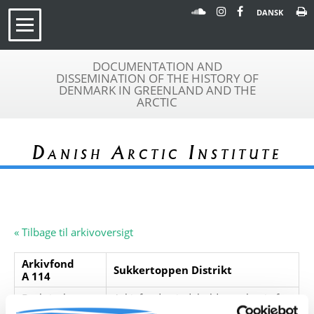
DANSK
DOCUMENTATION AND
DISSEMINATION OF THE HISTORY OF
DENMARK IN GREENLAND AND THE
ARCTIC
Danish Arctic Institute
« Tilbage til arkivoversigt
Arkivfond
Sukkertoppen Distrikt
A 114
Beskrivelse:
Arkivfonden indeholder en kopi af
ansøgning fra Sukkertoppen