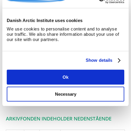
Kommune om tilskud til renovering
af den gamle kirke, bilagt 12
fotografier af kirken.
Danish Arctic Institute uses cookies
Giver:
Lionsklubberne ved. E. G. Larsen,
Ålborg
We use cookies to personalise content and to analyse
our traffic. We also share information about your use of
Accessionsdato:
our site with our partners.
Klausuler:
Note:
Ingen note registreret
Show details
Henvisninger
Relaterede
Ok
fonde:
Emneord:
Necessary
Personer:
ARKIVFONDEN INDEHOLDER NEDENSTÅENDE