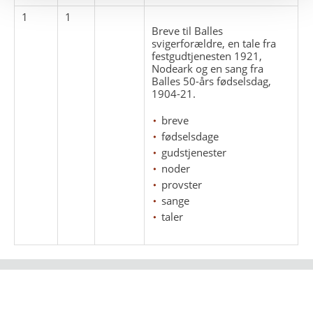
1
1
Breve til Balles
svigerforældre, en tale fra
festgudtjenesten 1921,
Nodeark og en sang fra
Balles 50-års fødselsdag,
1904-21.
breve
fødselsdage
gudstjenester
noder
provster
sange
taler
Strandgade 102
DK - 1401
arktisk@arktisk.dk
+45 32315050
Opening hours: Monday - Friday 9am-3pm.