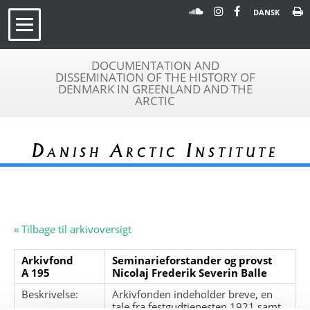
DANSK
DOCUMENTATION AND
DISSEMINATION OF THE HISTORY OF
DENMARK IN GREENLAND AND THE
ARCTIC
Danish Arctic Institute
« Tilbage til arkivoversigt
Arkivfond
Seminarieforstander og provst
A 195
Nicolaj Frederik Severin Balle
Beskrivelse:
Arkivfonden indeholder breve, en
tale fra festgudtjenesten 1921 samt