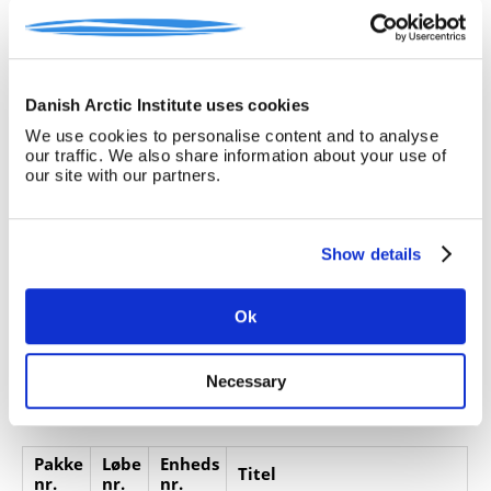
nodeark og en sang fra Balles 50-års
fødselsdag. Perioden er 1904-21.
Giver:
Else Christensen
Accessionsdato:
Danish Arctic Institute uses cookies
Klausuler:
We use cookies to personalise content and to analyse
our traffic. We also share information about your use of
Note:
Note eksisterer
our site with our partners.
Henvisninger
Relaterede
Show details
fonde:
Emneord:
Ok
Personer:
Necessary
ARKIVFONDEN INDEHOLDER NEDENSTÅENDE
Pakke
Løbe
Enheds
Titel
nr.
nr.
nr.