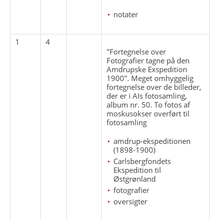
notater
1
4
"Fortegnelse over
Fotografier tagne på den
Amdrupske Exspedition
1900". Meget omhyggelig
fortegnelse over de billeder,
der er i AIs fotosamling,
album nr. 50. To fotos af
moskusokser overført til
fotosamling
amdrup-ekspeditionen
(1898-1900)
Carlsbergfondets
Ekspedition til
Østgrønland
fotografier
oversigter