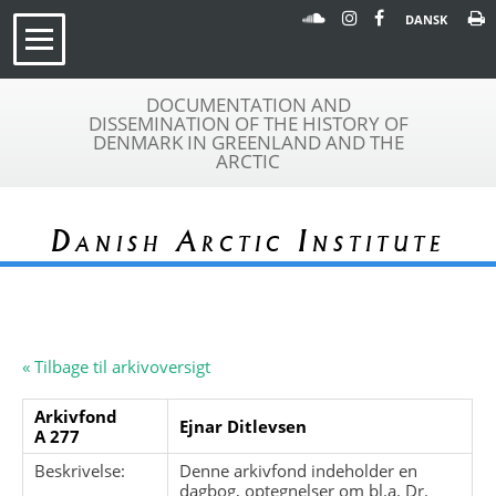
DANSK
DOCUMENTATION AND
DISSEMINATION OF THE HISTORY OF
DENMARK IN GREENLAND AND THE
ARCTIC
Danish Arctic Institute
« Tilbage til arkivoversigt
Arkivfond
Ejnar Ditlevsen
A 277
Beskrivelse:
Denne arkivfond indeholder en
dagbog, optegnelser om bl.a. Dr.