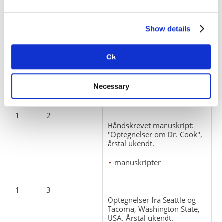
Titel
nr.
nr.
nr.
1
1
Show details
"Dagbog fra Det stille Hav"
optegnelser fra The Anglo
American Expedition, 1906.
Ok
dagbøger
The Anglo American
Necessary
Expedition
1
2
Håndskrevet manuskript:
"Optegnelser om Dr. Cook",
årstal ukendt.
manuskripter
1
3
Optegnelser fra Seattle og
Tacoma, Washington State,
USA. Årstal ukendt.