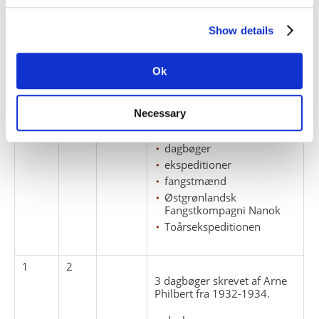
1
1
Renskrift af dagbøger fra:
Show details
1932-1934 som fangstmand
i Østgrønlandsk
Fangstkompagni Nanok A/S.
Ok
1935-1937 som deltager i
Lauge Kochs 2 års
ekspedition til
Necessary
Nordøstgrønland.
dagbøger
ekspeditioner
fangstmænd
Østgrønlandsk
Fangstkompagni Nanok
Toårsekspeditionen
1
2
3 dagbøger skrevet af Arne
Philbert fra 1932-1934.