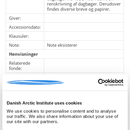
renskrivning af dagbøger. Derudover
findes diverse breve og papirer.
Giver:
Accessionsdato:
Klausuler:
Note:
Note eksisterer
Henvisninger
Relaterede
fonde:
Emneord:
Personer:
Danish Arctic Institute uses cookies
ARKIVFONDEN INDEHOLDER NEDENSTÅENDE
We use cookies to personalise content and to analyse
our traffic. We also share information about your use of
our site with our partners.
Pakke
Løbe
Enheds
Titel
nr.
nr.
nr.