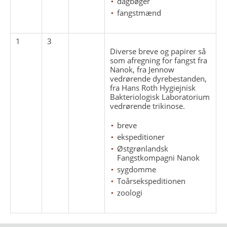
dagbøger
fangstmænd
1
3
Diverse breve og papirer så
som afregning for fangst fra
Nanok, fra Jennow
vedrørende dyrebestanden,
fra Hans Roth Hygiejnisk
Bakteriologisk Laboratorium
vedrørende trikinose.
breve
ekspeditioner
Østgrønlandsk
Fangstkompagni Nanok
sygdomme
Toårsekspeditionen
zoologi