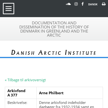
DANSK
DOCUMENTATION AND
DISSEMINATION OF THE HISTORY OF
DENMARK IN GREENLAND AND THE
ARCTIC
Danish Arctic Institute
« Tilbage til arkivoversigt
Arkivfond
Arne Philbert
A 377
Beskrivelse:
Denne arkivfond indeholder
dagbøger fra 1932-1934 samt en