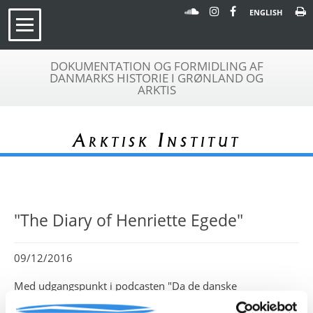
ENGLISH
DOKUMENTATION OG FORMIDLING AF
DANMARKS HISTORIE I GRØNLAND OG
ARKTIS
Arktisk Institut
"The Diary of Henriette Egede"
09/12/2016
Med udgangspunkt i podcasten "Da de danske
"fruentimre" kom til Grønland" har Iben Bjørnsson skrevet
artiklen "The Diary of Henriette Egede" om de danske