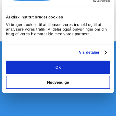
kvinder i Grønland i 1800-tallet. Artiklen er udgivet i
samarbejde med The Arctic Journal og kan læses her:
Arktisk Institut bruger cookies
<link http: arcticjournal.com culture diary-henriette-
egede>"The Diary of Henriette Egede"
Vi bruger cookies til at tilpasse vores indhold og til at
analysere vores trafik. Vi deler også oplysninger om din
Tilbage
brug af vores hjemmeside med vores partnere.
Vis detaljer
Ok
Nødvendige