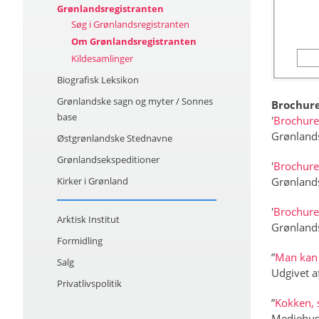
Grønlandsregistranten
Søg i Grønlandsregistranten
Om Grønlandsregistranten
Kildesamlinger
Biografisk Leksikon
Grønlandske sagn og myter / Sonnes
Brochure
base
'
Brochure
Grønlandsr
Østgrønlandske Stednavne
Grønlandsekspeditioner
'
Brochure 
Kirker i Grønland
Grønlandsr
'
Brochure
Arktisk Institut
Grønlandsr
Formidling
”
Man kan j
Salg
Udgivet a
Privatlivspolitik
”
Kokken, 
Mediehuse