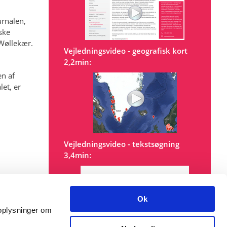
ournalen,
ske
 Wøllekær.
Vejledningsvideo - geografisk kort
2,2min:
en af
et, er
Vejledningsvideo - tekstsøgning
3,4min:
Ok
å oplysninger om