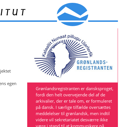
itut
jektet
rens egen
Grønlandsregistranten er dansksproget,
fordi den helt overvejende del af de
arkivalier, der er tale om, er formuleret
på dansk. I særlige tilfælde oversættes
meddelelser til grønlandsk, men indtil
videre vil sekretariatet desværre ikke
være i stand til at kommunikere på