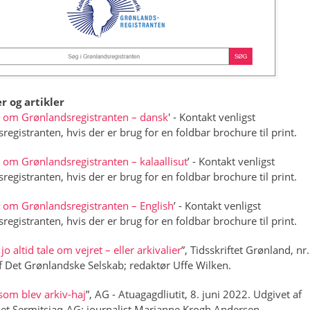
r og artikler
 om Grønlandsregistranten – dansk
' - Kontakt venligst
egistranten, hvis der er brug for en foldbar brochure til print.
om Grønlandsregistranten – kalaallisut
’ - Kontakt venligst
egistranten, hvis der er brug for en foldbar brochure til print.
 om Grønlandsregistranten – English
’ - Kontakt venligst
egistranten, hvis der er brug for en foldbar brochure til print.
o altid tale om vejret – eller arkivalier
”, Tidsskriftet Grønland, nr
f Det Grønlandske Selskab; redaktør Uffe Wilken.
som blev arkiv-haj
”, AG - Atuagagdliutit, 8. juni 2022. Udgivet af
t Sermitsiaq-AG; journalist Marianne Krogh Andersen.