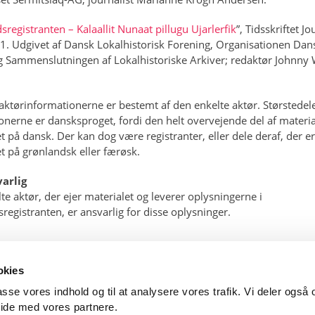
registranten – Kalaallit Nunaat pillugu Ujarlerfik
”, Tidsskriftet J
21. Udgivet af Dansk Lokalhistorisk Forening, Organisationen Dan
g Sammenslutningen af Lokalhistoriske Arkiver; redaktør Johnny
 aktørinformationerne er bestemt af den enkelte aktør. Størstedel
onerne er dansksproget, fordi den helt overvejende del af material
t på dansk. Der kan dog være registranter, eller dele deraf, der er
t på grønlandsk eller færøsk.
arlig
te aktør, der ejer materialet og leverer oplysningerne i
registranten, er ansvarlig for disse oplysninger.
okies
lpasse vores indhold og til at analysere vores trafik. Vi deler ogs
ide med vores partnere.