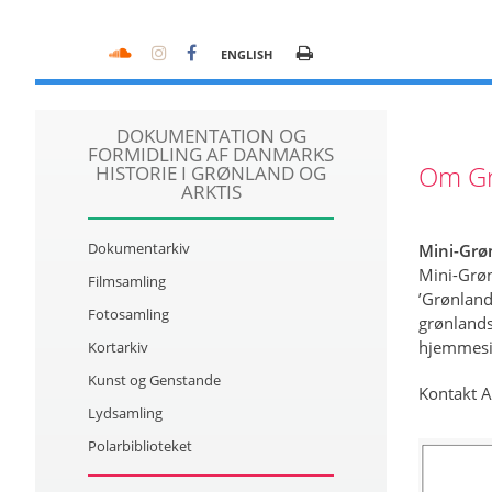
ENGLISH
DOKUMENTATION OG
FORMIDLING AF DANMARKS
Om Gr
HISTORIE I GRØNLAND OG
ARKTIS
Dokumentarkiv
Mini-Grø
Mini-Grøn
Filmsamling
’Grønland
Fotosamling
grønlands
hjemmesi
Kortarkiv
Kunst og Genstande
Kontakt A
Lydsamling
Polarbiblioteket