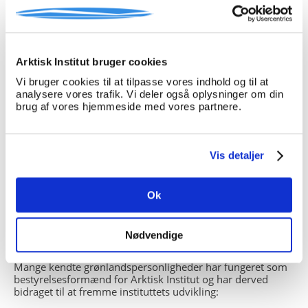
Medlem
Bo Lidegaard
, forfatter og politisk
Arktisk Institut bruger cookies
analytiker
Vi bruger cookies til at tilpasse vores indhold og til at
Download kort CV
her
analysere vores trafik. Vi deler også oplysninger om din
brug af vores hjemmeside med vores partnere.
Medlem
Henrik Dahl
, advokat
Vis detaljer
Download kort CV
her
Ok
Bestyrelsesformænd siden 1954
Nødvendige
Mange kendte grønlandspersonligheder har fungeret som
bestyrelsesformænd for Arktisk Institut og har derved
bidraget til at fremme instituttets udvikling: