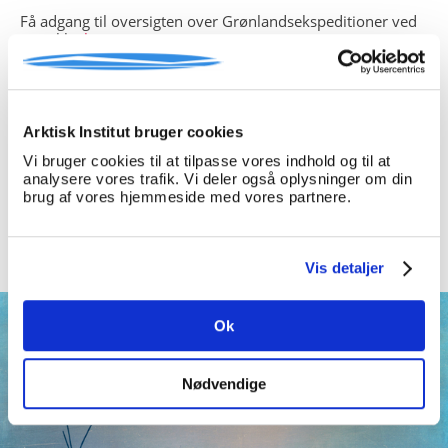
Få adgang til oversigten over Grønlandsekspeditioner ved
at trykke
her
.
- ekspeditioner med Grønland som destination, herunder
Island indtil landets selvstændighed i 1944,
- ekspeditioner under dansk ledelse til andre destinationer
Arktisk Institut bruger cookies
i Arktis,
Vi bruger cookies til at tilpasse vores indhold og til at
analysere vores trafik. Vi deler også oplysninger om din
- enkelte og helt særlige arktiske ekspeditioner udenfor
brug af vores hjemmeside med vores partnere.
Grønland og uden dansk deltagelse,
- ekspeditioner gennemført efter indførelse af Grønlands
Hjemmestyre (1979) er ikke medtaget.
Vis detaljer
Ok
Nødvendige