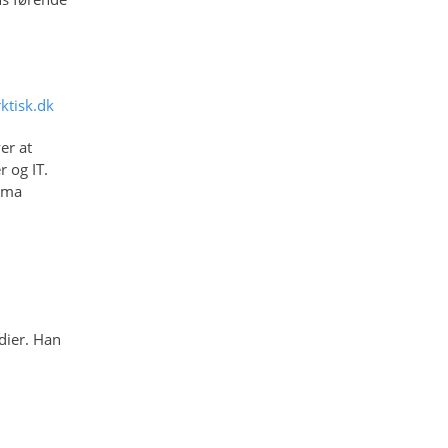
ktisk.dk
er at
 og IT.
irma
dier. Han