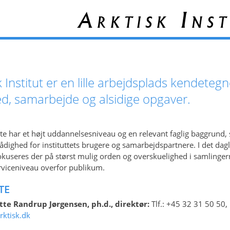
Arktisk Inst
k Institut er en lille arbejdsplads kendeteg
d, samarbejde og alsidige opgaver.
tte har et højt uddannelsesniveau og en relevant faglig baggrund,
l rådighed for instituttets brugere og samarbejdspartnere. I det dag
okuseres der på størst mulig orden og overskuelighed i samlinger
erviceniveau overfor publikum.
TE
te Randrup Jørgensen, ph.d., direktør:
Tlf.: +45 32 31 50 50,
rktisk.dk