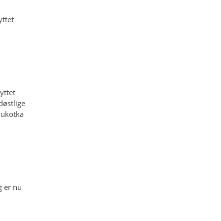
yttet
yttet
rdøstlige
jukotka
g er nu