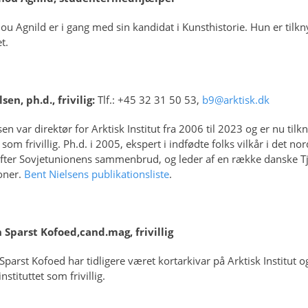
ou Agnild er i gang med sin kandidat i Kunsthistorie. Hun er tilkn
t.
sen, ph.d., frivilig:
Tlf.: +45 32 31 50 53,
b9@arktisk.dk
en var direktør for Arktisk Institut fra 2006 til 2023 og er nu tilkn
t som frivillig. Ph.d. i 2005, ekspert i indfødte folks vilkår i det no
fter Sovjetunionens sammenbrud, og leder af en række danske T
oner.
Bent Nielsens publikationsliste
.
 Sparst Kofoed,cand.mag, frivillig
Sparst Kofoed har tidligere været kortarkivar på Arktisk Institut o
instituttet som frivillig.