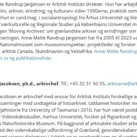
e Randrup Jørgensen er Arktisk Instituts direktør. Hun har arbej
film, arkiver, erindring, og kulturarv siden 1990erne, praktisk som
. Hun er cand.mag. i socialantropologi fra Århus Universitet og bl
 Tværkulturelle og Regionale Studier på Københavns Universitet 
gen ’Moving Archives’ om grønlandske arkiver og erindringer om
liseringen. Anne Mette Randrup Jørgensen har fra 2005 til 2023 v
t Nationalmuseet som museumsinspektør, projektleder og forsker 
 arktisk Canada, Skandinavien og Vestafrika.
Anne Mette Randru
s cv og publikationsliste
.
Jacobsen, ph.d., arkivchef
. Tlf.: +45 32 31 50 55,
arkiverne@ark
acobsen er arkivchef med ansvar for Arktisk Instituts forskellige a
samlinger med undtagelse af fotoarkivet. Uddannet historiker m
iljøhistorie fra University of Tasmania i 2010, har hun været post
r Videnskabsstudier, Aarhus Universitet, forsker på Rigsarkivet og
s Naturhistoriske Museum. På baggrund af arkivalske studier arb
ed den videnskabelige udforskning af Grønland, geovidenskaber
samt science diplomacy i Arktisk og er anerkendt som en af verde