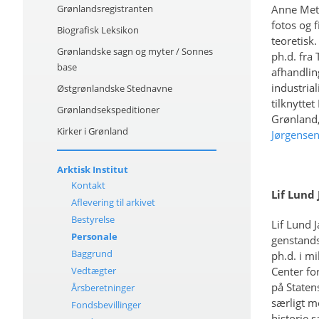
Grønlandsregistranten
Anne Mett
fotos og 
Biografisk Leksikon
teoretisk
Grønlandske sagn og myter / Sonnes
ph.d. fra
base
afhandlin
industria
Østgrønlandske Stednavne
tilknytte
Grønlandsekspeditioner
Grønland,
Kirker i Grønland
Jørgensen
Arktisk Institut
Kontakt
Lif Lund 
Aflevering til arkivet
Bestyrelse
Lif Lund J
Personale
genstands
Baggrund
ph.d. i m
Vedtægter
Center fo
på Staten
Årsberetninger
særligt m
Fondsbevillinger
historie 