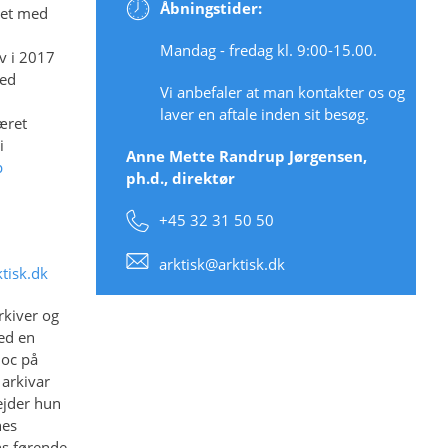
Åbningstider:
det med
Mandag - fredag kl. 9:00-15.00.
ev i 2017
med
Vi anbefaler at man kontakter os og
laver en aftale inden sit besøg.
æret
i
Anne Mette Randrup Jørgensen,
p
ph.d., direktør
+45 32 31 50 50
arktisk@arktisk.dk
tisk.dk
rkiver og
ed en
doc på
 arkivar
ejder hun
nes
ns førende