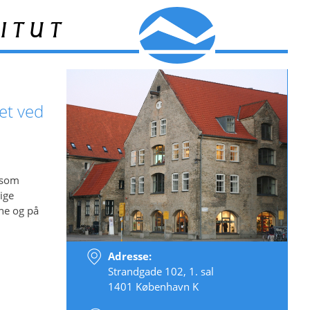
itut
net ved
 som
lige
ne og på
Adresse:
Strandgade 102, 1. sal
1401 København K