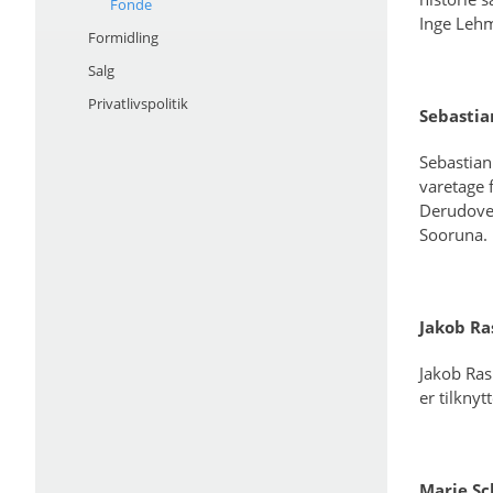
Fonde
Inge Lehm
Formidling
Salg
Privatlivspolitik
Sebastia
Sebastian
varetage 
Derudover
Sooruna.
Jakob R
Jakob Ras
er tilknyt
Marie Sc