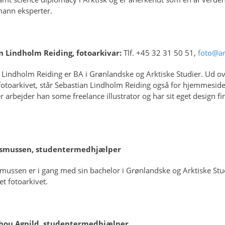
ann eksperter.
n Lindholm Reiding, fotoarkivar:
Tlf. +45 32 31 50 51,
foto@ar
 Lindholm Reiding er BA i Grønlandske og Arktiske Studier. Ud ov
fotoarkivet, står Sebastian Lindholm Reiding også for hjemmesider
 arbejder han some freelance illustrator og har sit eget design f
asmussen, studentermedhjælper
mussen er i gang med sin bachelor i Grønlandske og Arktiske Stu
tet fotoarkivet.
hou Agnild, studentermedhjælper