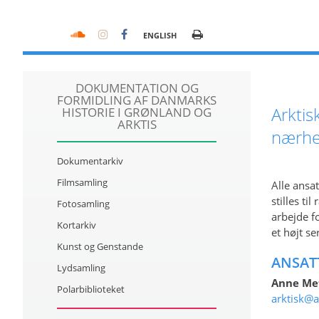
ENGLISH
DOKUMENTATION OG
FORMIDLING AF DANMARKS
Arktis
HISTORIE I GRØNLAND OG
ARKTIS
nærhe
Dokumentarkiv
Filmsamling
Alle ansa
stilles ti
Fotosamling
arbejde f
Kortarkiv
et højt s
Kunst og Genstande
ANSAT
Lydsamling
Anne Met
Polarbiblioteket
arktisk@a