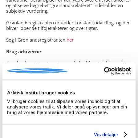
og at selve begrebet ”grønlandsrelateret” indeholder en
subjektiv vurdering.
Grønlandsregistranten er under konstant udvikling, og der
bliver løbende tilføjet aktører og oversigter.
Søg i Grønlandsregistranten
her
Brug arkiverne
Grønlandsregistranten giver mulighed for at dykke ned i
arkiverne og bruge dem aktivt i undervisningen i både
historie, samfundsfag, mediefag, dansk mm. primært i
udskolingen og på ungdomsuddannelser.
Kildesamlingerne
består af en række kilder fordelt på 6
temaer, som på forskellig vis belyser relationen mellem
Arktisk Institut bruger cookies
Danmark og Grønland. Temaer og kilder er valgt med
Vi bruger cookies til at tilpasse vores indhold og til at
udgangspunkt i, at de skal danne grundlag for en
analysere vores trafik. Vi deler også oplysninger om din
nuanceret dialog om både den historiske relation, men
brug af vores hjemmeside med vores partnere.
også den nutidige og fremtidige, herunder aktuelle
problemstillinger. Kilderne er selvsagt ikke dækkende, men
de skal ses som en hjælp til at åbne for søgningen i
arkiverne via Grønlandsregistranten.
Vis detaljer