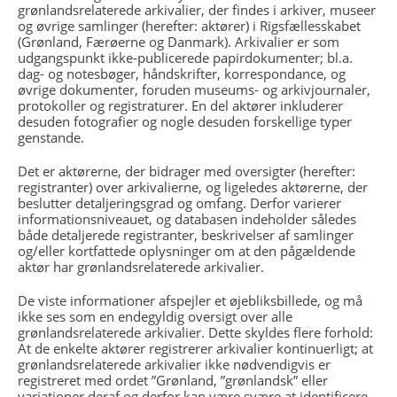
grønlandsrelaterede arkivalier, der findes i arkiver, museer
og øvrige samlinger (herefter: aktører) i Rigsfællesskabet
(Grønland, Færøerne og Danmark). Arkivalier er som
udgangspunkt ikke-publicerede papirdokumenter; bl.a.
dag- og notesbøger, håndskrifter, korrespondance, og
øvrige dokumenter, foruden museums- og arkivjournaler,
protokoller og registraturer. En del aktører inkluderer
desuden fotografier og nogle desuden forskellige typer
genstande.
Det er aktørerne, der bidrager med oversigter (herefter:
registranter) over arkivalierne, og ligeledes aktørerne, der
beslutter detaljeringsgrad og omfang. Derfor varierer
informationsniveauet, og databasen indeholder således
både detaljerede registranter, beskrivelser af samlinger
og/eller kortfattede oplysninger om at den pågældende
aktør har grønlandsrelaterede arkivalier.
De viste informationer afspejler et øjebliksbillede, og må
ikke ses som en endegyldig oversigt over alle
grønlandsrelaterede arkivalier. Dette skyldes flere forhold:
At de enkelte aktører registrerer arkivalier kontinuerligt; at
grønlandsrelaterede arkivalier ikke nødvendigvis er
registreret med ordet ”Grønland, ”grønlandsk” eller
variationer deraf og derfor kan være svære at identificere,