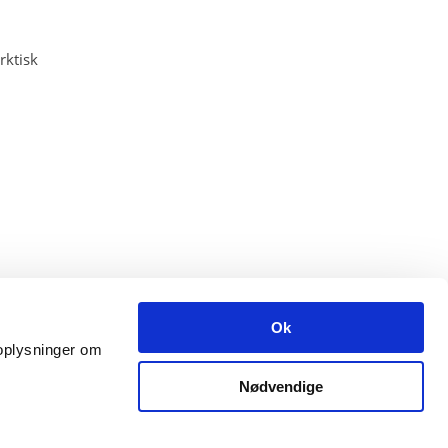
rktisk
Ok
å oplysninger om
Nødvendige
Åbningstider: mandag-fredag kl. 9-15.