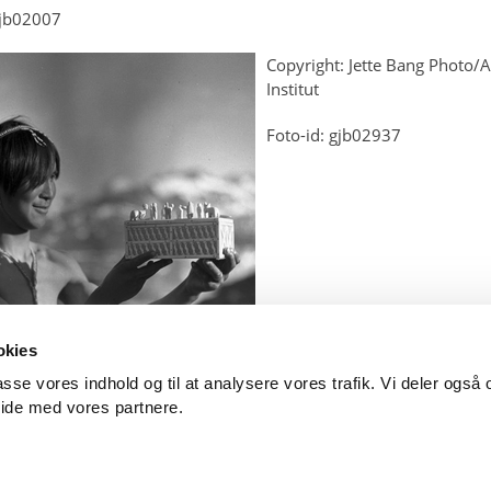
gjb02007
Copyright: Jette Bang Photo/A
Institut
Foto-id: gjb02937
okies
lpasse vores indhold og til at analysere vores trafik. Vi deler ogs
ide med vores partnere.
 102
1401 København K
arktisk@arktisk.dk
+45 32315050