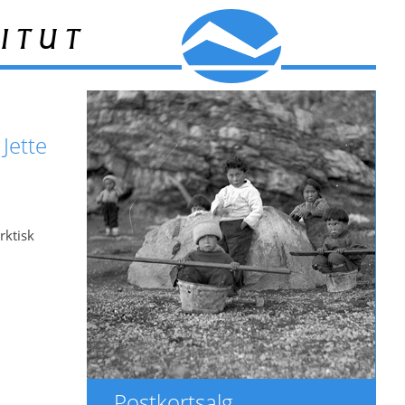
itut
 Jette
rktisk
Postkortsalg