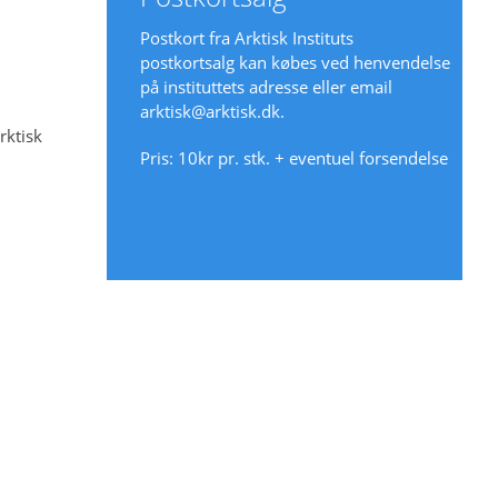
Postkort fra Arktisk Instituts
postkortsalg kan købes ved henvendelse
på instituttets adresse eller email
arktisk@arktisk.dk
.
rktisk
Pris: 10kr pr. stk. + eventuel forsendelse