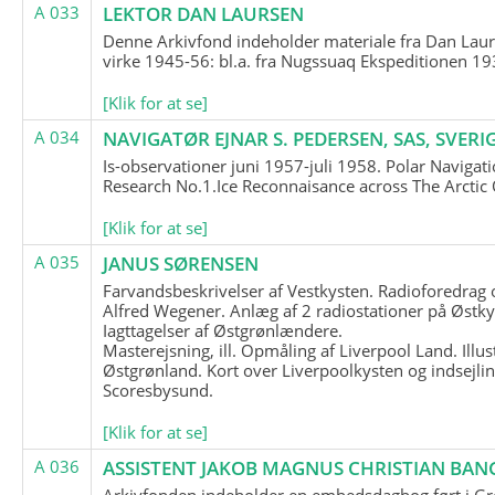
A 033
LEKTOR DAN LAURSEN
Denne Arkivfond indeholder materiale fra Dan Lau
virke 1945-56: bl.a. fra Nugssuaq Ekspeditionen 19
[Klik for at se]
A 034
NAVIGATØR EJNAR S. PEDERSEN, SAS, SVERI
Is-observationer juni 1957-juli 1958. Polar Navigat
Research No.1.Ice Reconnaisance across The Arctic
[Klik for at se]
A 035
JANUS SØRENSEN
Farvandsbeskrivelser af Vestkysten. Radioforedrag
Alfred Wegener. Anlæg af 2 radiostationer på Østky
Iagttagelser af Østgrønlændere.
Masterejsning, ill. Opmåling af Liverpool Land. Illus
Østgrønland. Kort over Liverpoolkysten og indsejlin
Scoresbysund.
[Klik for at se]
A 036
ASSISTENT JAKOB MAGNUS CHRISTIAN BAN
Arkivfonden indeholder en embedsdagbog ført i G