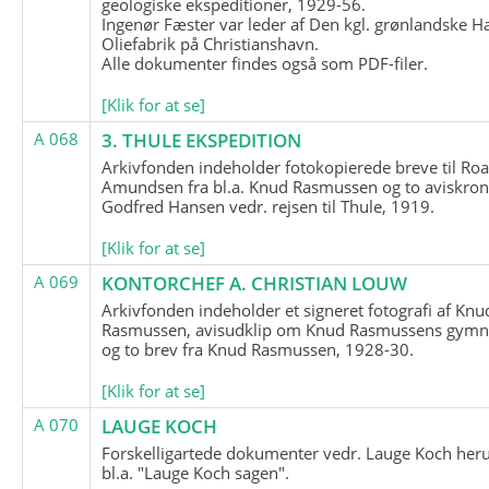
geologiske ekspeditioner, 1929-56.
Ingenør Fæster var leder af Den kgl. grønlandske H
Oliefabrik på Christianshavn.
Alle dokumenter findes også som PDF-filer.
[Klik for at se]
A 068
3. THULE EKSPEDITION
Arkivfonden indeholder fotokopierede breve til Roa
Amundsen fra bl.a. Knud Rasmussen og to aviskron
Godfred Hansen vedr. rejsen til Thule, 1919.
[Klik for at se]
A 069
KONTORCHEF A. CHRISTIAN LOUW
Arkivfonden indeholder et signeret fotografi af Knu
Rasmussen, avisudklip om Knud Rasmussens gymna
og to brev fra Knud Rasmussen, 1928-30.
[Klik for at se]
A 070
LAUGE KOCH
Forskelligartede dokumenter vedr. Lauge Koch her
bl.a. "Lauge Koch sagen".