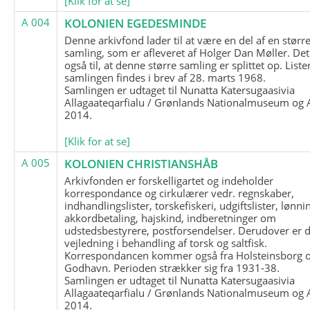
[Klik for at se]
A 004
KOLONIEN EGEDESMINDE
Denne arkivfond lader til at være en del af en størr
samling, som er afleveret af Holger Dan Møller. Det
også til, at denne større samling er splittet op. List
samlingen findes i brev af 28. marts 1968.
Samlingen er udtaget til Nunatta Katersugaasivia
Allagaateqarfialu / Grønlands Nationalmuseum og A
2014.
[Klik for at se]
A 005
KOLONIEN CHRISTIANSHÅB
Arkivfonden er forskelligartet og indeholder
korrespondance og cirkulærer vedr. regnskaber,
indhandlingslister, torskefiskeri, udgiftslister, lønni
akkordbetaling, hajskind, indberetninger om
udstedsbestyrere, postforsendelser. Derudover er 
vejledning i behandling af torsk og saltfisk.
Korrespondancen kommer også fra Holsteinsborg 
Godhavn. Perioden strækker sig fra 1931-38.
Samlingen er udtaget til Nunatta Katersugaasivia
Allagaateqarfialu / Grønlands Nationalmuseum og A
2014.