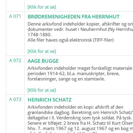
[Klik for at se]
A 071
BRØDREMENIGHEDEN FRA HERRNHUT
Denne arkivfond indeholder kopier, afskrifter og or
dokumenter vedr. huset i Neuherrnhut (Ny Herrnhut
1748-1880.
Alle filer haves også elektronisk (TIFF-filer)
[Klik for at se]
A 072
AAGE BUGGE
Arkivfonden indeholder meget forskelligt materiale 
perioden 1914-62, bl.a. manuskripter, breve,
forelæsninger, sange og en stamtavle.
[Klik for at se]
A 073
HEINRICH SCHATZ
Arkivfonden indeholder en kopi: afskrift af den
grønlandske dagbog. Beretning om Heinrich Schatz
deltagelse i II. Verdenskrig som tysk soldat. På tysk.
Senere er tilføjet: 2 breve fra H. Schatz til Kurt Olsen
hhv. 7. marts 1967 og 12. august 1967 og en bog 