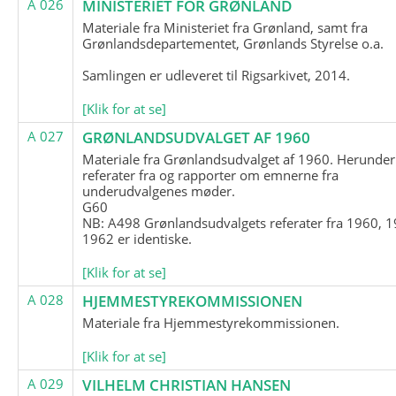
A 026
MINISTERIET FOR GRØNLAND
Materiale fra Ministeriet fra Grønland, samt fra
Grønlandsdepartementet, Grønlands Styrelse o.a.
Samlingen er udleveret til Rigsarkivet, 2014.
[Klik for at se]
A 027
GRØNLANDSUDVALGET AF 1960
Materiale fra Grønlandsudvalget af 1960. Herunder
referater fra og rapporter om emnerne fra
underudvalgenes møder.
G60
NB: A498 Grønlandsudvalgets referater fra 1960, 1
1962 er identiske.
[Klik for at se]
A 028
HJEMMESTYREKOMMISSIONEN
Materiale fra Hjemmestyrekommissionen.
[Klik for at se]
A 029
VILHELM CHRISTIAN HANSEN