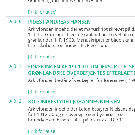
skannet og forefindes som PDF-filer.
[Klik for at se]
A 040
PRÆST ANDREAS HANSEN
Arkivfonden indeholder et manuskript skrevet på d
'Lidt fra Grønland. Livet i Grønland beskrevet af en
grønlænder, I-II', 1903. Manuskriptet er både skann
transskriberet og findes i PDF-version.
[Klik for at se]
A 041
FORENINGEN AF 1901 TIL UNDERSTØTTELSE
GRØNLANDSKE OVERBETJENTES EFTERLADT
Arkivfonden består af vedtægter for foreningen, 19
[Klik for at se]
A 042
KOLONIBESTYRER JOHANNES NIELSEN
Arkivfonden indeholder kolonibestyrer Nielsens d
ført 1912-20 og en oversigt over bygnings- og
brændvæsen baseret bl.a. på Instrux af 1873.
[Klik for at se]