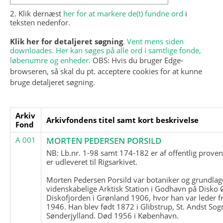
2. Klik dernæst
her for at markere de(t) fundne ord
i
teksten nedenfor.
Klik her for detaljeret søgning
. Vent mens siden
downloades. Her kan søges på alle ord i samtlige fonde,
løbenumre og enheder.
OBS: Hvis du bruger Edge-
browseren, så skal du pt. acceptere cookies for at kunne
bruge detaljeret søgning.
Arkiv
Arkivfondens titel samt kort beskrivelse
Fond
A 001
MORTEN PEDERSEN PORSILD
NB: Lb.nr. 1-98 samt 174-182 er af offentlig prove
er udleveret til Rigsarkivet.
Morten Pedersen Porsild var botaniker og grundla
videnskabelige Arktisk Station i Godhavn på Disko 
Diskofjorden i Grønland 1906, hvor han var leder fr
1946. Han blev født 1872 i Glibstrup, St. Andst Sogn
Sønderjylland. Død 1956 i København.