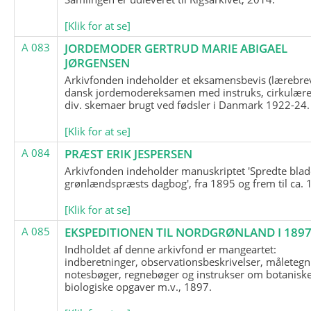
[Klik for at se]
A 083
JORDEMODER GERTRUD MARIE ABIGAEL
JØRGENSEN
Arkivfonden indeholder et eksamensbevis (lærebre
dansk jordemodereksamen med instruks, cirkulære
div. skemaer brugt ved fødsler i Danmark 1922-24.
[Klik for at se]
A 084
PRÆST ERIK JESPERSEN
Arkivfonden indeholder manuskriptet 'Spredte blad
grønlændspræsts dagbog', fra 1895 og frem til ca. 
[Klik for at se]
A 085
EKSPEDITIONEN TIL NORDGRØNLAND I 189
Indholdet af denne arkivfond er mangeartet:
indberetninger, observationsbeskrivelser, måletegn
notesbøger, regnebøger og instrukser om botanisk
biologiske opgaver m.v., 1897.