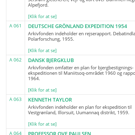
Alpefjord.
[Klik for at se]
A 061
DEUTSCHE GRÖNLAND EXPEDITION 1954
Arkivfonden indeholder en rejserapport. Debatindl
Polarforschung, 1955.
[Klik for at se]
A 062
DANSK BJERGKLUB
Arkivfonden omfatter en plan for bjergbestignings-
ekspeditionen til Maniitsoq-området 1960 og rappo
1964.
[Klik for at se]
A 063
KENNETH TAYLOR
Arkivfonden indeholder en plan for ekspedition til
Vestgrønland, Illorsuit, Uumannaq distrikt, 1959.
[Klik for at se]
A 064
PROFESSOR OVE PAULSEN