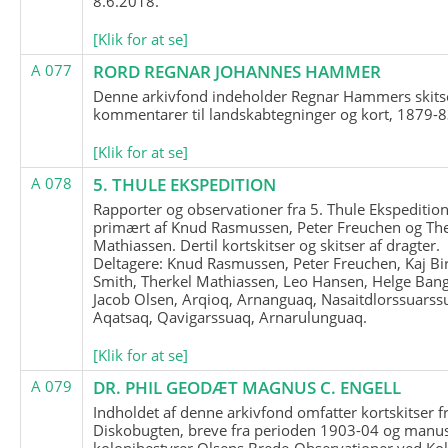
8.6.2018.
[Klik for at se]
A 077
RORD REGNAR JOHANNES HAMMER
Denne arkivfond indeholder Regnar Hammers skits
kommentarer til landskabtegninger og kort, 1879-8
[Klik for at se]
A 078
5. THULE EKSPEDITION
Rapporter og observationer fra 5. Thule Ekspedition
primært af Knud Rasmussen, Peter Freuchen og The
Mathiassen. Dertil kortskitser og skitser af dragter.
Deltagere: Knud Rasmussen, Peter Freuchen, Kaj Bir
Smith, Therkel Mathiassen, Leo Hansen, Helge Bang
Jacob Olsen, Arqioq, Arnanguaq, Nasaitdlorssuarss
Aqatsaq, Qavigarssuaq, Arnarulunguaq.
[Klik for at se]
A 079
DR. PHIL GEODÆT MAGNUS C. ENGELL
Indholdet af denne arkivfond omfatter kortskitser f
Diskobugten, breve fra perioden 1903-04 og manus
kolonibestyrer Olsens Brede-Observationer ved Ko