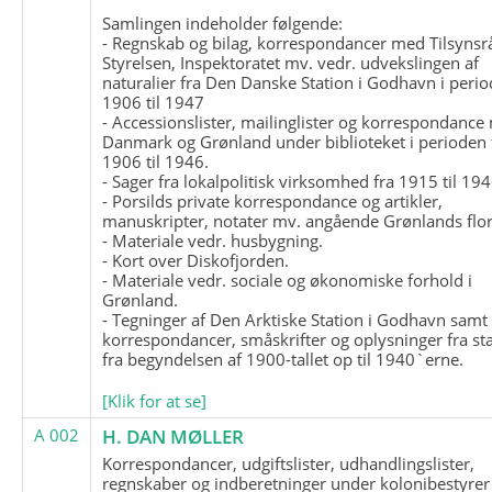
Samlingen indeholder følgende:
- Regnskab og bilag, korrespondancer med Tilsynsr
Styrelsen, Inspektoratet mv. vedr. udvekslingen af
naturalier fra Den Danske Station i Godhavn i perio
1906 til 1947
- Accessionslister, mailinglister og korrespondanc
Danmark og Grønland under biblioteket i perioden 
1906 til 1946.
- Sager fra lokalpolitisk virksomhed fra 1915 til 194
- Porsilds private korrespondance og artikler,
manuskripter, notater mv. angående Grønlands flor
- Materiale vedr. husbygning.
- Kort over Diskofjorden.
- Materiale vedr. sociale og økonomiske forhold i
Grønland.
- Tegninger af Den Arktiske Station i Godhavn samt
korrespondancer, småskrifter og oplysninger fra st
fra begyndelsen af 1900-tallet op til 1940`erne.
[Klik for at se]
A 002
H. DAN MØLLER
Korrespondancer, udgiftslister, udhandlingslister,
regnskaber og indberetninger under kolonibestyrer