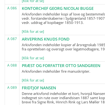
[Klik for at se]
A 086
KONTORCHEF GEORG NICOLAI BUGGE
Arkivfonden indeholder kopi af love og bestemmel
vedr. forstanderskaberne i Sydgrønland 1857-1907
vedr. uddrag af kopibøger 1850-1913.
[Klik for at se]
A 087
ARVEPRINS KNUDS FOND
Arkivfonden indeholder kopier af årsregnskab 1985
fra oprettelsen og oversigt over legatmodtagere, 1
[Klik for at se]
A 088
PRÆST OG FORFATTER OTTO SANDGREEN
Arkivfonden indeholder fire manuskripter.
[Klik for at se]
A 089
FRIDTJOF NANSEN
Denne arkivfond indeholder et kort, hvorpå Nansen
indtegnet sin rute over indlandsisen 1887 samt kop
breve fra Signe Rink, Hinrich Rink og Lars Møller 1