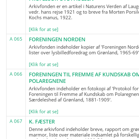
Arkivfonden er en artikel i Naturens Verden af Lau
vedr. hans rejse 1921 og to breve fra Morten Porsil
Kochs manus, 1922.
[Klik for at se]
A 065
FORENINGEN NORDEN
Arkivfonden indeholder kopier af 'Foreningen Nor
lister over lysbilledforedrag om Grønland, 1965-69'
[Klik for at se]
A 066
FORENINGEN TIL FREMME AF KUNDSKAB O
POLAREGNENE
Arkivfonden indeholder en fotokopi af 'Protokol for
Foreningen til Fremme af Kundskab om Polaregnene
Særdeleshed af Grønland, 1881-1909'.
[Klik for at se]
A 067
K. FÆSTER
Denne arkivfond indeholder breve, rapport om grø
marmor, liste over materiale indsamlet på forskelli