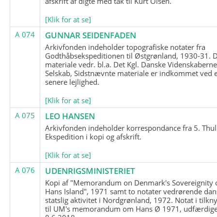
afskrift af digte med tak til Kurt Olsen.
[Klik for at se]
A 074
GUNNAR SEIDENFADEN
Arkivfonden indeholder topografiske notater fra
Godthåbsekspeditionen til Østgrønland, 1930-31.
materiale vedr. bl.a. Det Kgl. Danske Videnskabern
Selskab, Sidstnævnte materiale er indkommet ved 
senere lejlighed.
[Klik for at se]
A 075
LEO HANSEN
Arkivfonden indeholder korrespondance fra 5. Thul
Ekspedition i kopi og afskrift.
[Klik for at se]
A 076
UDENRIGSMINISTERIET
Kopi af "Memorandum on Denmark's Sovereignity 
Hans Island", 1971 samt to notater vedrørende dan
statslig aktivitet i Nordgrønland, 1972. Notat i tilkn
til UM's memorandum om Hans Ø 1971, udfærdige