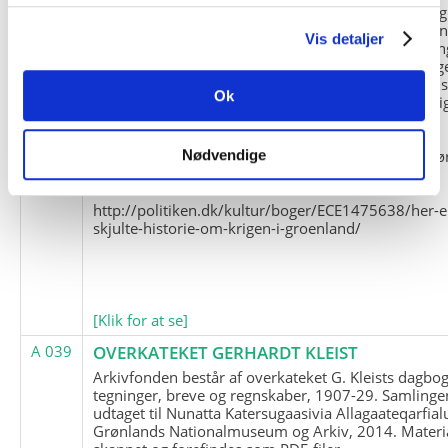
og Marius Jensen som medlem. Marius Jensens da
befinder sig i Militärhistorisches Museum i Dresde
Vis detaljer
(Tyskland). Kopierne af Friedrich Littmanns erindrin
klausuleret iht. aftalen med giveren og Franz Seling
Kontakt venligst Arktisk Instituts ledelse i forbinde
Ok
brugen af materialet til studie- og forskningsmæssi
formål.
Nedenunder findes et link til en presseartikel vedr
Nødvendige
historien om Nordøstgrønlands Slædepatrulje:
http://politiken.dk/kultur/boger/ECE1475638/her-e
skjulte-historie-om-krigen-i-groenland/
[Klik for at se]
A 039
OVERKATEKET GERHARDT KLEIST
Arkivfonden består af overkateket G. Kleists dagbog
tegninger, breve og regnskaber, 1907-29. Samlinge
udtaget til Nunatta Katersugaasivia Allagaateqarfial
Grønlands Nationalmuseum og Arkiv, 2014. Materia