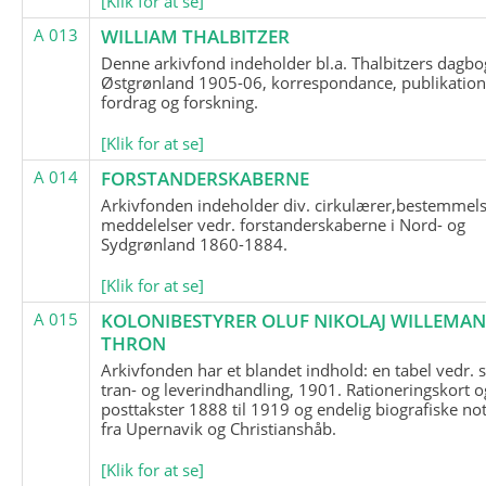
[Klik for at se]
A 013
WILLIAM THALBITZER
Denne arkivfond indeholder bl.a. Thalbitzers dagbo
Østgrønland 1905-06, korrespondance, publikation
fordrag og forskning.
[Klik for at se]
A 014
FORSTANDERSKABERNE
Arkivfonden indeholder div. cirkulærer,bestemmels
meddelelser vedr. forstanderskaberne i Nord- og
Sydgrønland 1860-1884.
[Klik for at se]
A 015
KOLONIBESTYRER OLUF NIKOLAJ WILLEMA
THRON
Arkivfonden har et blandet indhold: en tabel vedr.
tran- og leverindhandling, 1901. Rationeringskort o
posttakster 1888 til 1919 og endelig biografiske no
fra Upernavik og Christianshåb.
[Klik for at se]