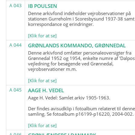
A 043
IB POULSEN
Denne arkivfond indeholder vejrobservationer på
stationen Gurreholm i Scoresbysund 1937-38 samt
korrespondance og erindringer.
[Klik for at se]
A 044
GRØNLANDS KOMMANDO, GRØNNEDAL
Denne arkivfond omfatter personaleoversigter fra
Grønnedal 1952 og 1954, enkelte numre af 'Dalpost
vejledning for besøgende ved Grønnedal,
vejrobservationer m.m.
[Klik for at se]
A 045
AAGE H. VEDEL
Aage H. Vedel: Samlet arkiv 1905-1963.
Der findes avisudklip i fotoalbum relateret til denn
samling. Se fotoalbum p16199-p16220, 2004-002.
[Klik for at se]
A 046