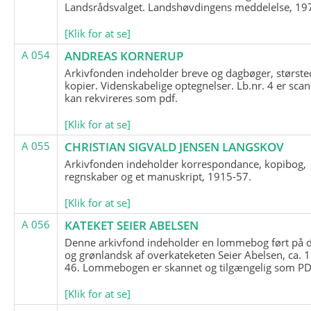
Landsrådsvalget. Landshøvdingens meddelelse, 19
[Klik for at se]
A 054
ANDREAS KORNERUP
Arkivfonden indeholder breve og dagbøger, største
kopier. Videnskabelige optegnelser. Lb.nr. 4 er sca
kan rekvireres som pdf.
[Klik for at se]
A 055
CHRISTIAN SIGVALD JENSEN LANGSKOV
Arkivfonden indeholder korrespondance, kopibog,
regnskaber og et manuskript, 1915-57.
[Klik for at se]
A 056
KATEKET SEIER ABELSEN
Denne arkivfond indeholder en lommebog ført på 
og grønlandsk af overkateketen Seier Abelsen, ca. 
46. Lommebogen er skannet og tilgængelig som PDF
[Klik for at se]