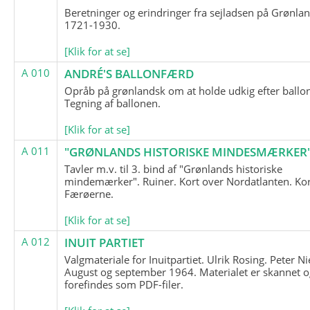
Beretninger og erindringer fra sejladsen på Grønla
1721-1930.
[Klik for at se]
A 010
ANDRÉ'S BALLONFÆRD
Opråb på grønlandsk om at holde udkig efter ballo
Tegning af ballonen.
[Klik for at se]
A 011
"GRØNLANDS HISTORISKE MINDESMÆRKER
Tavler m.v. til 3. bind af "Grønlands historiske
mindemærker". Ruiner. Kort over Nordatlanten. Kor
Færøerne.
[Klik for at se]
A 012
INUIT PARTIET
Valgmateriale for Inuitpartiet. Ulrik Rosing. Peter Ni
August og september 1964. Materialet er skannet o
forefindes som PDF-filer.