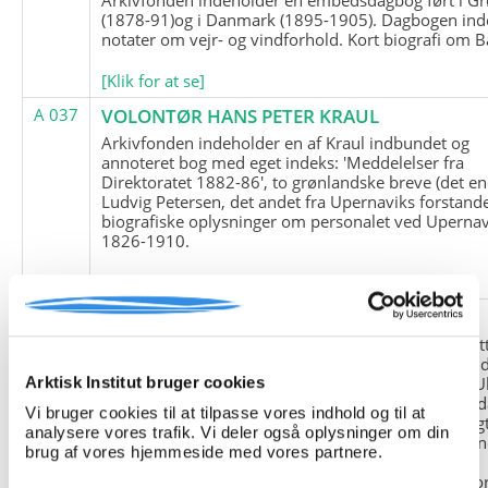
(1878-91)og i Danmark (1895-1905). Dagbogen ind
notater om vejr- og vindforhold. Kort biografi om B
[Klik for at se]
A 037
VOLONTØR HANS PETER KRAUL
Arkivfonden indeholder en af Kraul indbundet og
annoteret bog med eget indeks: 'Meddelelser fra
Direktoratet 1882-86', to grønlandske breve (det en
Ludvig Petersen, det andet fra Upernaviks forstand
biografiske oplysninger om personalet ved Upernav
1826-1910.
[Klik for at se]
A 038
FRIEDRICH LITTMANN
Denne arkivfond indeholder en kopi af Friedrich Li
upublicerede erindringer. Originalen befinder sig i 
tyske historiker Franz Selingers privatarkiv i byen U
Arktisk Institut bruger cookies
Tyskland. Friedrich Littmann var en af de tyske sold
Vi bruger cookies til at tilpasse vores indhold og til at
der var med i vejrstationen "Holzauge" i Hansa Bugt
analysere vores trafik. Vi deler også oplysninger om din
Nordøstgrønland under Anden Verdenskrig. Statio
brug af vores hjemmeside med vores partnere.
"Holzauge" blev opdaget af Nordøstgrønlands
Slædepatrulje med Eli Knudsen som medlem og ko