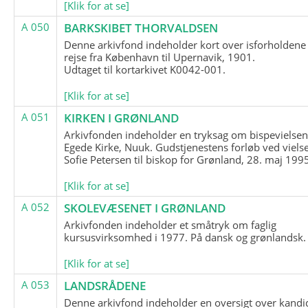
[Klik for at se]
A 050
BARKSKIBET THORVALDSEN
Denne arkivfond indeholder kort over isforholdene
rejse fra København til Upernavik, 1901.
Udtaget til kortarkivet K0042-001.
[Klik for at se]
A 051
KIRKEN I GRØNLAND
Arkivfonden indeholder en tryksag om bispevielsen
Egede Kirke, Nuuk. Gudstjenestens forløb ved viels
Sofie Petersen til biskop for Grønland, 28. maj 199
[Klik for at se]
A 052
SKOLEVÆSENET I GRØNLAND
Arkivfonden indeholder et småtryk om faglig
kursusvirksomhed i 1977. På dansk og grønlandsk.
[Klik for at se]
A 053
LANDSRÅDENE
Denne arkivfond indeholder en oversigt over kandid