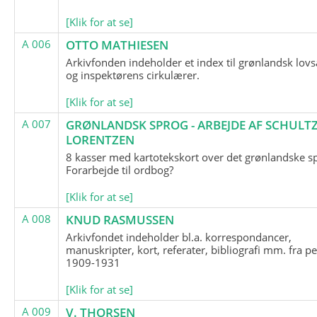
[Klik for at se]
A 006
OTTO MATHIESEN
Arkivfonden indeholder et index til grønlandsk lov
og inspektørens cirkulærer.
[Klik for at se]
A 007
GRØNLANDSK SPROG - ARBEJDE AF SCHULTZ
LORENTZEN
8 kasser med kartotekskort over det grønlandske s
Forarbejde til ordbog?
[Klik for at se]
A 008
KNUD RASMUSSEN
Arkivfondet indeholder bl.a. korrespondancer,
manuskripter, kort, referater, bibliografi mm. fra p
1909-1931
[Klik for at se]
A 009
V. THORSEN