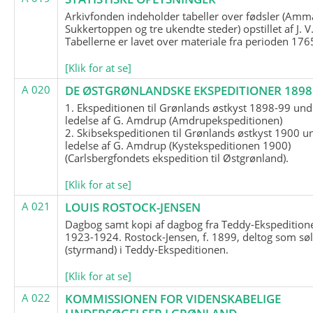
Arkivfonden indeholder tabeller over fødsler (Amma
Sukkertoppen og tre ukendte steder) opstillet af J. V
Tabellerne er lavet over materiale fra perioden 17
[Klik for at se]
A 020
DE ØSTGRØNLANDSKE EKSPEDITIONER 1898 
1. Ekspeditionen til Grønlands østkyst 1898-99 und
ledelse af G. Amdrup (Amdrupekspeditionen)
2. Skibsekspeditionen til Grønlands østkyst 1900 u
ledelse af G. Amdrup (Kystekspeditionen 1900)
(Carlsbergfondets ekspedition til Østgrønland).
[Klik for at se]
A 021
LOUIS ROSTOCK-JENSEN
Dagbog samt kopi af dagbog fra Teddy-Ekspedition
1923-1924. Rostock-Jensen, f. 1899, deltog som søl
(styrmand) i Teddy-Ekspeditionen.
[Klik for at se]
A 022
KOMMISSIONEN FOR VIDENSKABELIGE