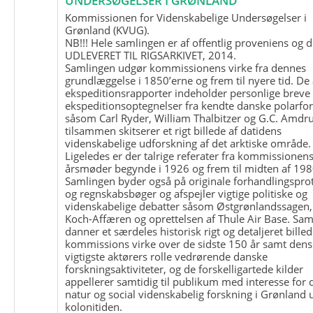
UNDERSØGELSER I GRØNLAND
Kommissionen for Videnskabelige Undersøgelser i
Grønland (KVUG).
NB!!! Hele samlingen er af offentlig proveniens og d
UDLEVERET TIL RIGSARKIVET, 2014.
Samlingen udgør kommissionens virke fra dennes
grundlæggelse i 1850’erne og frem til nyere tid. De
ekspeditionsrapporter indeholder personlige breve
ekspeditionsoptegnelser fra kendte danske polarfo
såsom Carl Ryder, William Thalbitzer og G.C. Amdru
tilsammen skitserer et rigt billede af datidens
videnskabelige udforskning af det arktiske område.
Ligeledes er der talrige referater fra kommissionen
årsmøder begynde i 1926 og frem til midten af 198
Samlingen byder også på originale forhandlingspro
og regnskabsbøger og afspejler vigtige politiske og
videnskabelige debatter såsom Østgrønlandssagen,
Koch-Affæren og oprettelsen af Thule Air Base. Sa
danner et særdeles historisk rigt og detaljeret billed
kommissions virke over de sidste 150 år samt dens
vigtigste aktørers rolle vedrørende danske
forskningsaktiviteter, og de forskelligartede kilder
appellerer samtidig til publikum med interesse for 
natur og social videnskabelig forskning i Grønland
kolonitiden.