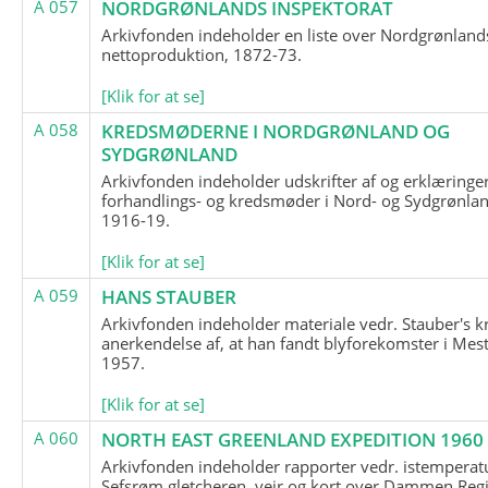
A 057
NORDGRØNLANDS INSPEKTORAT
Arkivfonden indeholder en liste over Nordgrønland
nettoproduktion, 1872-73.
[Klik for at se]
A 058
KREDSMØDERNE I NORDGRØNLAND OG
SYDGRØNLAND
Arkivfonden indeholder udskrifter af og erklæringer
forhandlings- og kredsmøder i Nord- og Sydgrønlan
1916-19.
[Klik for at se]
A 059
HANS STAUBER
Arkivfonden indeholder materiale vedr. Stauber's k
anerkendelse af, at han fandt blyforekomster i Mest
1957.
[Klik for at se]
A 060
NORTH EAST GREENLAND EXPEDITION 1960
Arkivfonden indeholder rapporter vedr. istemperatu
Sefsrøm gletcheren, vejr og kort over Dammen Reg