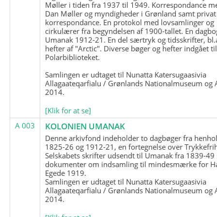
Møller i tiden fra 1937 til 1949. Korrespondance m
Dan Møller og myndigheder i Grønland samt privat
korrespondance. En protokol med lovsamlinger og
cirkulærer fra begyndelsen af 1900-tallet. En dagbo
Umanak 1912-21. En del særtryk og tidsskrifter, bl.
hefter af "Arctic". Diverse bøger og hefter indgået ti
Polarbiblioteket.
Samlingen er udtaget til Nunatta Katersugaasivia
Allagaateqarfialu / Grønlands Nationalmuseum og A
2014.
[Klik for at se]
A 003
KOLONIEN UMANAK
Denne arkivfond indeholder to dagbøger fra henhol
1825-26 og 1912-21, en fortegnelse over Trykkefri
Selskabets skrifter udsendt til Umanak fra 1839-49
dokumenter om indsamling til mindesmærke for H
Egede 1919.
Samlingen er udtaget til Nunatta Katersugaasivia
Allagaateqarfialu / Grønlands Nationalmuseum og A
2014.