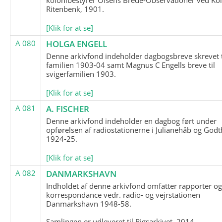
Ritenbenk, 1901.
[Klik for at se]
A 080
HOLGA ENGELL
Denne arkivfond indeholder dagbogsbreve skrevet t
familien 1903-04 samt Magnus C Engells breve til
svigerfamilien 1903.
[Klik for at se]
A 081
A. FISCHER
Denne arkivfond indeholder en dagbog ført under
opførelsen af radiostationerne i Julianehåb og Godt
1924-25.
[Klik for at se]
A 082
DANMARKSHAVN
Indholdet af denne arkivfond omfatter rapporter o
korrespondance vedr. radio- og vejrstationen
Danmarkshavn 1948-58.
Samlingen er udleveret til Rigsarkivet, 2014.