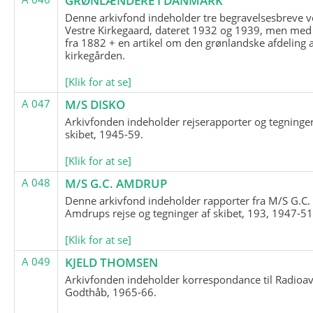
GRØNLÆNDERE I DANMARK
Denne arkivfond indeholder tre begravelsesbreve v
Vestre Kirkegaard, dateret 1932 og 1939, men med
fra 1882 + en artikel om den grønlandske afdeling 
kirkegården.
[Klik for at se]
A 047
M/S DISKO
Arkivfonden indeholder rejserapporter og tegninge
skibet, 1945-59.
[Klik for at se]
A 048
M/S G.C. AMDRUP
Denne arkivfond indeholder rapporter fra M/S G.C.
Amdrups rejse og tegninger af skibet, 193, 1947-51
[Klik for at se]
A 049
KJELD THOMSEN
Arkivfonden indeholder korrespondance til Radioav
Godthåb, 1965-66.