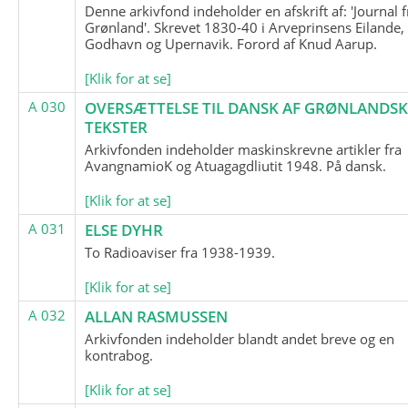
Denne arkivfond indeholder en afskrift af: 'Journal f
Grønland'. Skrevet 1830-40 i Arveprinsens Eilande,
Godhavn og Upernavik. Forord af Knud Aarup.
[Klik for at se]
A 030
OVERSÆTTELSE TIL DANSK AF GRØNLANDSK
TEKSTER
Arkivfonden indeholder maskinskrevne artikler fra
AvangnamioK og Atuagagdliutit 1948. På dansk.
[Klik for at se]
A 031
ELSE DYHR
To Radioaviser fra 1938-1939.
[Klik for at se]
A 032
ALLAN RASMUSSEN
Arkivfonden indeholder blandt andet breve og en
kontrabog.
[Klik for at se]