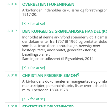
A 016
OVERBETJENTFORENINGEN
Arkivfonden indeholder cirkulærer og forretningspr
1917-20.
[Klik for at se]
A 017
DEN KONGELIGE GRØNLANDSKE HANDEL (K
Indholdet af denne arkivfond spænder vidt. Tidsmæ
der dokumenter fra 1757 til 1966 og omfatter dok
som bl.a. instrukser, kontrabøger, oversigt over
kostdeputater, anciennitet, generaltakster og
besejlingsplaner.
Samlingen er udleveret til Rigsarkivet, 2014.
[Klik for at se]
A 018
CHRISTIAN FREDERIK SIMONŸ
Arkivfondens dokumenter er mangeartede og omfa
manuskripter, personalhistorie, lister over udsteds
m.m. i perioden 1830-1978.
[Klik for at se]
A 019
STATISTISKE OPLYSNINGER