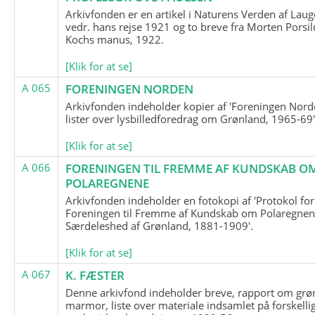
Arkivfonden er en artikel i Naturens Verden af Lau
vedr. hans rejse 1921 og to breve fra Morten Porsil
Kochs manus, 1922.
[Klik for at se]
A 065
FORENINGEN NORDEN
Arkivfonden indeholder kopier af 'Foreningen Nor
lister over lysbilledforedrag om Grønland, 1965-69'
[Klik for at se]
A 066
FORENINGEN TIL FREMME AF KUNDSKAB O
POLAREGNENE
Arkivfonden indeholder en fotokopi af 'Protokol for
Foreningen til Fremme af Kundskab om Polaregnene
Særdeleshed af Grønland, 1881-1909'.
[Klik for at se]
A 067
K. FÆSTER
Denne arkivfond indeholder breve, rapport om grø
marmor, liste over materiale indsamlet på forskelli