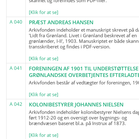
skannet og forefindes som PDF-filer.
[Klik for at se]
A 040
PRÆST ANDREAS HANSEN
Arkivfonden indeholder et manuskript skrevet på d
'Lidt fra Grønland. Livet i Grønland beskrevet af en
grønlænder, I-II', 1903. Manuskriptet er både skann
transskriberet og findes i PDF-version.
[Klik for at se]
A 041
FORENINGEN AF 1901 TIL UNDERSTØTTELSE
GRØNLANDSKE OVERBETJENTES EFTERLADT
Arkivfonden består af vedtægter for foreningen, 19
[Klik for at se]
A 042
KOLONIBESTYRER JOHANNES NIELSEN
Arkivfonden indeholder kolonibestyrer Nielsens d
ført 1912-20 og en oversigt over bygnings- og
brændvæsen baseret bl.a. på Instrux af 1873.
[Klik for at se]