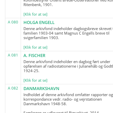
Ritenbenk, 1901.
[Klik for at se]
A 080
HOLGA ENGELL
Denne arkivfond indeholder dagbogsbreve skrevet t
familien 1903-04 samt Magnus C Engells breve til
svigerfamilien 1903.
[Klik for at se]
A 081
A. FISCHER
Denne arkivfond indeholder en dagbog ført under
opførelsen af radiostationerne i Julianehåb og Godt
1924-25.
[Klik for at se]
A 082
DANMARKSHAVN
Indholdet af denne arkivfond omfatter rapporter o
korrespondance vedr. radio- og vejrstationen
Danmarkshavn 1948-58.
Samlingen er udleveret til Rigsarkivet, 2014.