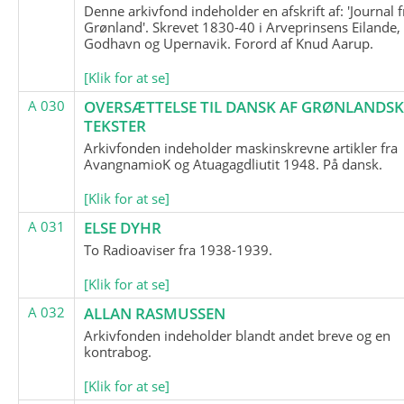
Denne arkivfond indeholder en afskrift af: 'Journal f
Grønland'. Skrevet 1830-40 i Arveprinsens Eilande,
Godhavn og Upernavik. Forord af Knud Aarup.
[Klik for at se]
A 030
OVERSÆTTELSE TIL DANSK AF GRØNLANDSK
TEKSTER
Arkivfonden indeholder maskinskrevne artikler fra
AvangnamioK og Atuagagdliutit 1948. På dansk.
[Klik for at se]
A 031
ELSE DYHR
To Radioaviser fra 1938-1939.
[Klik for at se]
A 032
ALLAN RASMUSSEN
Arkivfonden indeholder blandt andet breve og en
kontrabog.
[Klik for at se]