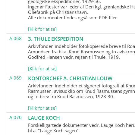
geologiske ekspeditioner, 1929-56.
Ingenør Fæster var leder af Den kgl. grønlandske H
Oliefabrik på Christianshavn.
Alle dokumenter findes også som PDF-filer.
[Klik for at se]
A 068
3. THULE EKSPEDITION
Arkivfonden indeholder fotokopierede breve til Roa
Amundsen fra bl.a. Knud Rasmussen og to aviskron
Godfred Hansen vedr. rejsen til Thule, 1919.
[Klik for at se]
A 069
KONTORCHEF A. CHRISTIAN LOUW
Arkivfonden indeholder et signeret fotografi af Knu
Rasmussen, avisudklip om Knud Rasmussens gymna
og to brev fra Knud Rasmussen, 1928-30.
[Klik for at se]
A 070
LAUGE KOCH
Forskelligartede dokumenter vedr. Lauge Koch her
bl.a. "Lauge Koch sagen".