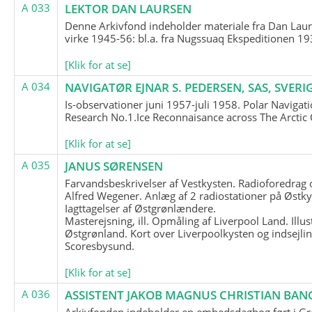
A 033
LEKTOR DAN LAURSEN
Denne Arkivfond indeholder materiale fra Dan Lau
virke 1945-56: bl.a. fra Nugssuaq Ekspeditionen 19
[Klik for at se]
A 034
NAVIGATØR EJNAR S. PEDERSEN, SAS, SVERI
Is-observationer juni 1957-juli 1958. Polar Navigat
Research No.1.Ice Reconnaisance across The Arctic
[Klik for at se]
A 035
JANUS SØRENSEN
Farvandsbeskrivelser af Vestkysten. Radioforedrag
Alfred Wegener. Anlæg af 2 radiostationer på Østky
Iagttagelser af Østgrønlændere.
Masterejsning, ill. Opmåling af Liverpool Land. Illus
Østgrønland. Kort over Liverpoolkysten og indsejlin
Scoresbysund.
[Klik for at se]
A 036
ASSISTENT JAKOB MAGNUS CHRISTIAN BAN
Arkivfonden indeholder en embedsdagbog ført i G