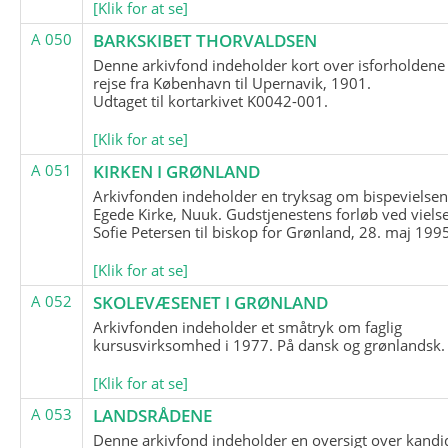
[Klik for at se]
A 050
BARKSKIBET THORVALDSEN
Denne arkivfond indeholder kort over isforholdene
rejse fra København til Upernavik, 1901.
Udtaget til kortarkivet K0042-001.
[Klik for at se]
A 051
KIRKEN I GRØNLAND
Arkivfonden indeholder en tryksag om bispevielsen
Egede Kirke, Nuuk. Gudstjenestens forløb ved viels
Sofie Petersen til biskop for Grønland, 28. maj 199
[Klik for at se]
A 052
SKOLEVÆSENET I GRØNLAND
Arkivfonden indeholder et småtryk om faglig
kursusvirksomhed i 1977. På dansk og grønlandsk.
[Klik for at se]
A 053
LANDSRÅDENE
Denne arkivfond indeholder en oversigt over kandid