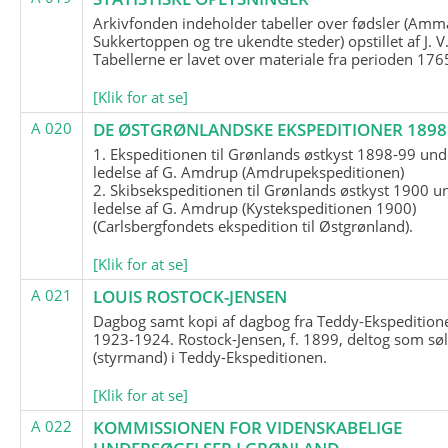
Arkivfonden indeholder tabeller over fødsler (Amma
Sukkertoppen og tre ukendte steder) opstillet af J. V
Tabellerne er lavet over materiale fra perioden 17
[Klik for at se]
A 020
DE ØSTGRØNLANDSKE EKSPEDITIONER 1898 
1. Ekspeditionen til Grønlands østkyst 1898-99 und
ledelse af G. Amdrup (Amdrupekspeditionen)
2. Skibsekspeditionen til Grønlands østkyst 1900 u
ledelse af G. Amdrup (Kystekspeditionen 1900)
(Carlsbergfondets ekspedition til Østgrønland).
[Klik for at se]
A 021
LOUIS ROSTOCK-JENSEN
Dagbog samt kopi af dagbog fra Teddy-Ekspedition
1923-1924. Rostock-Jensen, f. 1899, deltog som søl
(styrmand) i Teddy-Ekspeditionen.
[Klik for at se]
A 022
KOMMISSIONEN FOR VIDENSKABELIGE