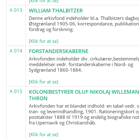
[Klik for at se]
A 013
WILLIAM THALBITZER
Denne arkivfond indeholder bl.a. Thalbitzers dagbo
Østgrønland 1905-06, korrespondance, publikation
fordrag og forskning.
[Klik for at se]
A 014
FORSTANDERSKABERNE
Arkivfonden indeholder div. cirkulærer,bestemmels
meddelelser vedr. forstanderskaberne i Nord- og
Sydgrønland 1860-1884.
[Klik for at se]
A 015
KOLONIBESTYRER OLUF NIKOLAJ WILLEMA
THRON
Arkivfonden har et blandet indhold: en tabel vedr.
tran- og leverindhandling, 1901. Rationeringskort o
posttakster 1888 til 1919 og endelig biografiske no
fra Upernavik og Christianshåb.
[Klik for at se]