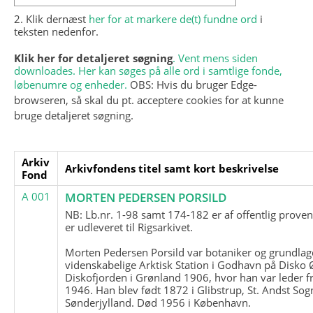
2. Klik dernæst
her for at markere de(t) fundne ord
i
teksten nedenfor.
Klik her for detaljeret søgning
. Vent mens siden
downloades. Her kan søges på alle ord i samtlige fonde,
løbenumre og enheder.
OBS: Hvis du bruger Edge-
browseren, så skal du pt. acceptere cookies for at kunne
bruge detaljeret søgning.
Arkiv
Arkivfondens titel samt kort beskrivelse
Fond
A 001
MORTEN PEDERSEN PORSILD
NB: Lb.nr. 1-98 samt 174-182 er af offentlig prove
er udleveret til Rigsarkivet.
Morten Pedersen Porsild var botaniker og grundla
videnskabelige Arktisk Station i Godhavn på Disko 
Diskofjorden i Grønland 1906, hvor han var leder fr
1946. Han blev født 1872 i Glibstrup, St. Andst Sogn
Sønderjylland. Død 1956 i København.