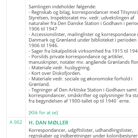
Samlingen indeholder følgende:
- Regnskab og bilag, korrespondancer med Tilsynsr
Styrelsen, Inspektoratet mv. vedr. udvekslingen af
naturalier fra Den Danske Station i Godhavn i perio
1906 til 1947
- Accessionslister, mailinglister og korrespondanc
Danmark og Grønland under biblioteket i perioden 
1906 til 1946.
- Sager fra lokalpolitisk virksomhed fra 1915 til 194
- Porsilds private korrespondance og artikler,
manuskripter, notater mv. angående Grønlands flor
- Materiale vedr. husbygning.
- Kort over Diskofjorden.
- Materiale vedr. sociale og økonomiske forhold i
Grønland.
- Tegninger af Den Arktiske Station i Godhavn samt
korrespondancer, småskrifter og oplysninger fra st
fra begyndelsen af 1900-tallet op til 1940`erne.
[Klik for at se]
A 002
H. DAN MØLLER
Korrespondancer, udgiftslister, udhandlingslister,
regnskaber og indberetninger under kolonibestyrer