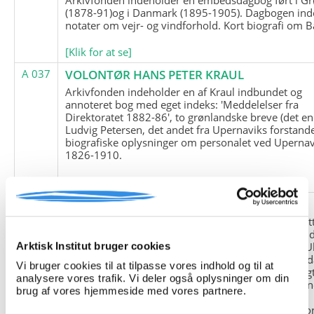
(1878-91)og i Danmark (1895-1905). Dagbogen ind
notater om vejr- og vindforhold. Kort biografi om B
[Klik for at se]
A 037
VOLONTØR HANS PETER KRAUL
Arkivfonden indeholder en af Kraul indbundet og
annoteret bog med eget indeks: 'Meddelelser fra
Direktoratet 1882-86', to grønlandske breve (det en
Ludvig Petersen, det andet fra Upernaviks forstand
biografiske oplysninger om personalet ved Upernav
1826-1910.
[Klik for at se]
A 038
FRIEDRICH LITTMANN
Denne arkivfond indeholder en kopi af Friedrich Li
upublicerede erindringer. Originalen befinder sig i 
tyske historiker Franz Selingers privatarkiv i byen U
Arktisk Institut bruger cookies
Tyskland. Friedrich Littmann var en af de tyske sold
Vi bruger cookies til at tilpasse vores indhold og til at
der var med i vejrstationen "Holzauge" i Hansa Bugt
analysere vores trafik. Vi deler også oplysninger om din
Nordøstgrønland under Anden Verdenskrig. Statio
brug af vores hjemmeside med vores partnere.
"Holzauge" blev opdaget af Nordøstgrønlands
Slædepatrulje med Eli Knudsen som medlem og ko