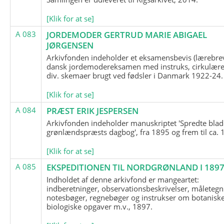
[Klik for at se]
A 083
JORDEMODER GERTRUD MARIE ABIGAEL
JØRGENSEN
Arkivfonden indeholder et eksamensbevis (lærebre
dansk jordemodereksamen med instruks, cirkulære
div. skemaer brugt ved fødsler i Danmark 1922-24.
[Klik for at se]
A 084
PRÆST ERIK JESPERSEN
Arkivfonden indeholder manuskriptet 'Spredte blad
grønlændspræsts dagbog', fra 1895 og frem til ca. 
[Klik for at se]
A 085
EKSPEDITIONEN TIL NORDGRØNLAND I 189
Indholdet af denne arkivfond er mangeartet:
indberetninger, observationsbeskrivelser, måletegn
notesbøger, regnebøger og instrukser om botanisk
biologiske opgaver m.v., 1897.