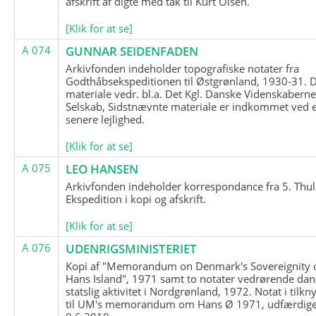
afskrift af digte med tak til Kurt Olsen.
[Klik for at se]
A 074
GUNNAR SEIDENFADEN
Arkivfonden indeholder topografiske notater fra
Godthåbsekspeditionen til Østgrønland, 1930-31.
materiale vedr. bl.a. Det Kgl. Danske Videnskabern
Selskab, Sidstnævnte materiale er indkommet ved 
senere lejlighed.
[Klik for at se]
A 075
LEO HANSEN
Arkivfonden indeholder korrespondance fra 5. Thul
Ekspedition i kopi og afskrift.
[Klik for at se]
A 076
UDENRIGSMINISTERIET
Kopi af "Memorandum on Denmark's Sovereignity 
Hans Island", 1971 samt to notater vedrørende dan
statslig aktivitet i Nordgrønland, 1972. Notat i tilkn
til UM's memorandum om Hans Ø 1971, udfærdige