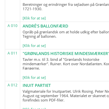
Beretninger og erindringer fra sejladsen på Grønla
1721-1930.
[Klik for at se]
A 010
ANDRÉ'S BALLONFÆRD
Opråb på grønlandsk om at holde udkig efter ballo
Tegning af ballonen.
[Klik for at se]
A 011
"GRØNLANDS HISTORISKE MINDESMÆRKER
Tavler m.v. til 3. bind af "Grønlands historiske
mindemærker". Ruiner. Kort over Nordatlanten. Kor
Færøerne.
[Klik for at se]
A 012
INUIT PARTIET
Valgmateriale for Inuitpartiet. Ulrik Rosing. Peter Ni
August og september 1964. Materialet er skannet o
forefindes som PDF-filer.