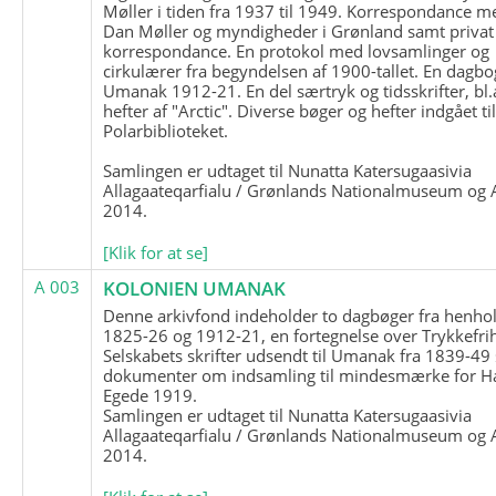
Møller i tiden fra 1937 til 1949. Korrespondance m
Dan Møller og myndigheder i Grønland samt privat
korrespondance. En protokol med lovsamlinger og
cirkulærer fra begyndelsen af 1900-tallet. En dagbo
Umanak 1912-21. En del særtryk og tidsskrifter, bl.
hefter af "Arctic". Diverse bøger og hefter indgået ti
Polarbiblioteket.
Samlingen er udtaget til Nunatta Katersugaasivia
Allagaateqarfialu / Grønlands Nationalmuseum og A
2014.
[Klik for at se]
A 003
KOLONIEN UMANAK
Denne arkivfond indeholder to dagbøger fra henhol
1825-26 og 1912-21, en fortegnelse over Trykkefri
Selskabets skrifter udsendt til Umanak fra 1839-49
dokumenter om indsamling til mindesmærke for H
Egede 1919.
Samlingen er udtaget til Nunatta Katersugaasivia
Allagaateqarfialu / Grønlands Nationalmuseum og A
2014.