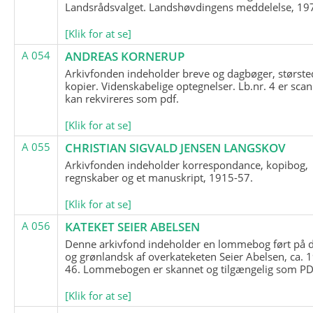
Landsrådsvalget. Landshøvdingens meddelelse, 19
[Klik for at se]
A 054
ANDREAS KORNERUP
Arkivfonden indeholder breve og dagbøger, største
kopier. Videnskabelige optegnelser. Lb.nr. 4 er sca
kan rekvireres som pdf.
[Klik for at se]
A 055
CHRISTIAN SIGVALD JENSEN LANGSKOV
Arkivfonden indeholder korrespondance, kopibog,
regnskaber og et manuskript, 1915-57.
[Klik for at se]
A 056
KATEKET SEIER ABELSEN
Denne arkivfond indeholder en lommebog ført på 
og grønlandsk af overkateketen Seier Abelsen, ca. 
46. Lommebogen er skannet og tilgængelig som PDF
[Klik for at se]