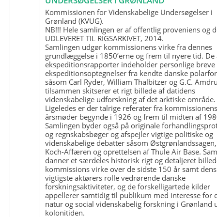
UNDERSØGELSER I GRØNLAND
Kommissionen for Videnskabelige Undersøgelser i
Grønland (KVUG).
NB!!! Hele samlingen er af offentlig proveniens og d
UDLEVERET TIL RIGSARKIVET, 2014.
Samlingen udgør kommissionens virke fra dennes
grundlæggelse i 1850’erne og frem til nyere tid. De
ekspeditionsrapporter indeholder personlige breve
ekspeditionsoptegnelser fra kendte danske polarfo
såsom Carl Ryder, William Thalbitzer og G.C. Amdru
tilsammen skitserer et rigt billede af datidens
videnskabelige udforskning af det arktiske område.
Ligeledes er der talrige referater fra kommissionen
årsmøder begynde i 1926 og frem til midten af 198
Samlingen byder også på originale forhandlingspro
og regnskabsbøger og afspejler vigtige politiske og
videnskabelige debatter såsom Østgrønlandssagen,
Koch-Affæren og oprettelsen af Thule Air Base. Sa
danner et særdeles historisk rigt og detaljeret billed
kommissions virke over de sidste 150 år samt dens
vigtigste aktørers rolle vedrørende danske
forskningsaktiviteter, og de forskelligartede kilder
appellerer samtidig til publikum med interesse for 
natur og social videnskabelig forskning i Grønland
kolonitiden.