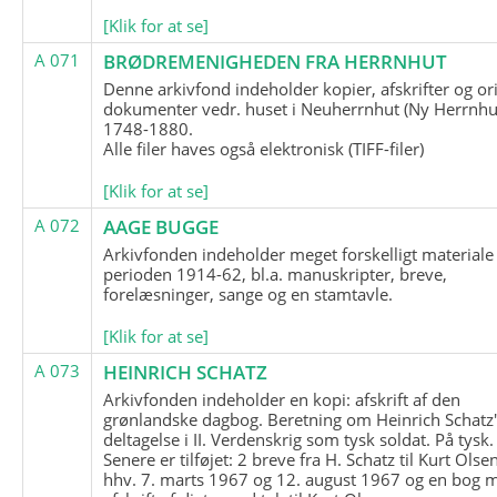
[Klik for at se]
A 071
BRØDREMENIGHEDEN FRA HERRNHUT
Denne arkivfond indeholder kopier, afskrifter og or
dokumenter vedr. huset i Neuherrnhut (Ny Herrnhut
1748-1880.
Alle filer haves også elektronisk (TIFF-filer)
[Klik for at se]
A 072
AAGE BUGGE
Arkivfonden indeholder meget forskelligt materiale 
perioden 1914-62, bl.a. manuskripter, breve,
forelæsninger, sange og en stamtavle.
[Klik for at se]
A 073
HEINRICH SCHATZ
Arkivfonden indeholder en kopi: afskrift af den
grønlandske dagbog. Beretning om Heinrich Schatz
deltagelse i II. Verdenskrig som tysk soldat. På tysk.
Senere er tilføjet: 2 breve fra H. Schatz til Kurt Olsen
hhv. 7. marts 1967 og 12. august 1967 og en bog 