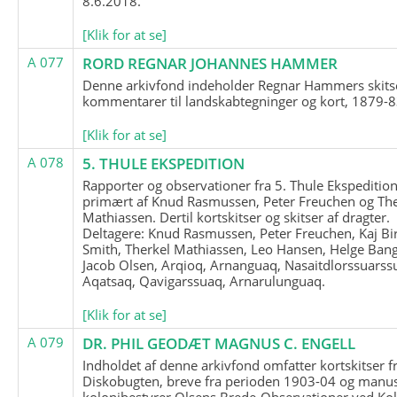
8.6.2018.
[Klik for at se]
A 077
RORD REGNAR JOHANNES HAMMER
Denne arkivfond indeholder Regnar Hammers skits
kommentarer til landskabtegninger og kort, 1879-8
[Klik for at se]
A 078
5. THULE EKSPEDITION
Rapporter og observationer fra 5. Thule Ekspedition
primært af Knud Rasmussen, Peter Freuchen og The
Mathiassen. Dertil kortskitser og skitser af dragter.
Deltagere: Knud Rasmussen, Peter Freuchen, Kaj Bir
Smith, Therkel Mathiassen, Leo Hansen, Helge Bang
Jacob Olsen, Arqioq, Arnanguaq, Nasaitdlorssuarss
Aqatsaq, Qavigarssuaq, Arnarulunguaq.
[Klik for at se]
A 079
DR. PHIL GEODÆT MAGNUS C. ENGELL
Indholdet af denne arkivfond omfatter kortskitser f
Diskobugten, breve fra perioden 1903-04 og manus
kolonibestyrer Olsens Brede-Observationer ved Ko