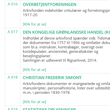
A 016
OVERBETJENTFORENINGEN
Arkivfonden indeholder cirkulærer og forretningspr
1917-20.
[Klik for at se]
A 017
DEN KONGELIGE GRØNLANDSKE HANDEL (K
Indholdet af denne arkivfond spænder vidt. Tidsmæ
der dokumenter fra 1757 til 1966 og omfatter dok
som bl.a. instrukser, kontrabøger, oversigt over
kostdeputater, anciennitet, generaltakster og
besejlingsplaner.
Samlingen er udleveret til Rigsarkivet, 2014.
[Klik for at se]
A 018
CHRISTIAN FREDERIK SIMONŸ
Arkivfondens dokumenter er mangeartede og omfa
manuskripter, personalhistorie, lister over udsteds
m.m. i perioden 1830-1978.
[Klik for at se]
A 019
STATISTISKE OPLYSNINGER