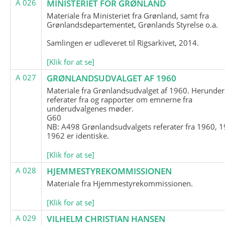
A 026
MINISTERIET FOR GRØNLAND
Materiale fra Ministeriet fra Grønland, samt fra
Grønlandsdepartementet, Grønlands Styrelse o.a.
Samlingen er udleveret til Rigsarkivet, 2014.
[Klik for at se]
A 027
GRØNLANDSUDVALGET AF 1960
Materiale fra Grønlandsudvalget af 1960. Herunder
referater fra og rapporter om emnerne fra
underudvalgenes møder.
G60
NB: A498 Grønlandsudvalgets referater fra 1960, 1
1962 er identiske.
[Klik for at se]
A 028
HJEMMESTYREKOMMISSIONEN
Materiale fra Hjemmestyrekommissionen.
[Klik for at se]
A 029
VILHELM CHRISTIAN HANSEN