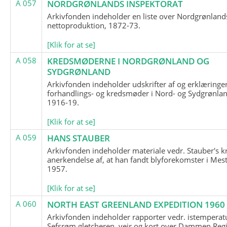
A 057
NORDGRØNLANDS INSPEKTORAT
Arkivfonden indeholder en liste over Nordgrønland
nettoproduktion, 1872-73.
[Klik for at se]
A 058
KREDSMØDERNE I NORDGRØNLAND OG
SYDGRØNLAND
Arkivfonden indeholder udskrifter af og erklæringer
forhandlings- og kredsmøder i Nord- og Sydgrønlan
1916-19.
[Klik for at se]
A 059
HANS STAUBER
Arkivfonden indeholder materiale vedr. Stauber's k
anerkendelse af, at han fandt blyforekomster i Mest
1957.
[Klik for at se]
A 060
NORTH EAST GREENLAND EXPEDITION 1960
Arkivfonden indeholder rapporter vedr. istemperatu
Sefsrøm gletcheren, vejr og kort over Dammen Reg