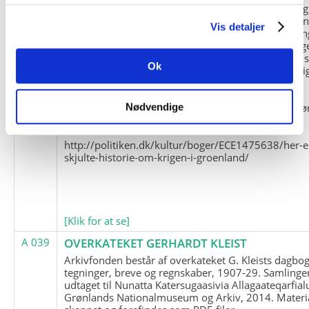
og Marius Jensen som medlem. Marius Jensens da
befinder sig i Militärhistorisches Museum i Dresde
Vis detaljer
(Tyskland). Kopierne af Friedrich Littmanns erindrin
klausuleret iht. aftalen med giveren og Franz Seling
Kontakt venligst Arktisk Instituts ledelse i forbinde
Ok
brugen af materialet til studie- og forskningsmæssi
formål.
Nedenunder findes et link til en presseartikel vedr
Nødvendige
historien om Nordøstgrønlands Slædepatrulje:
http://politiken.dk/kultur/boger/ECE1475638/her-e
skjulte-historie-om-krigen-i-groenland/
[Klik for at se]
A 039
OVERKATEKET GERHARDT KLEIST
Arkivfonden består af overkateket G. Kleists dagbog
tegninger, breve og regnskaber, 1907-29. Samlinge
udtaget til Nunatta Katersugaasivia Allagaateqarfial
Grønlands Nationalmuseum og Arkiv, 2014. Materia