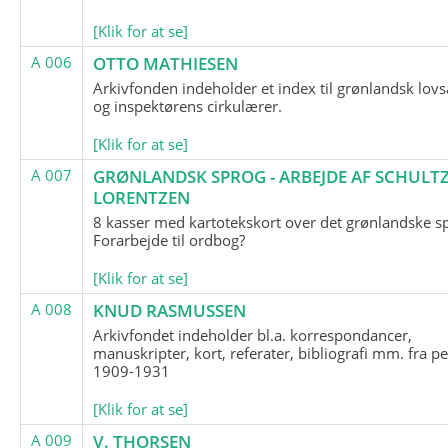
[Klik for at se]
A 006
OTTO MATHIESEN
Arkivfonden indeholder et index til grønlandsk lov
og inspektørens cirkulærer.
[Klik for at se]
A 007
GRØNLANDSK SPROG - ARBEJDE AF SCHULTZ
LORENTZEN
8 kasser med kartotekskort over det grønlandske s
Forarbejde til ordbog?
[Klik for at se]
A 008
KNUD RASMUSSEN
Arkivfondet indeholder bl.a. korrespondancer,
manuskripter, kort, referater, bibliografi mm. fra p
1909-1931
[Klik for at se]
A 009
V. THORSEN