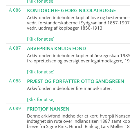
[Klik for at se]
A 086
KONTORCHEF GEORG NICOLAI BUGGE
Arkivfonden indeholder kopi af love og bestemmel
vedr. forstanderskaberne i Sydgrønland 1857-1907
vedr. uddrag af kopibøger 1850-1913.
[Klik for at se]
A 087
ARVEPRINS KNUDS FOND
Arkivfonden indeholder kopier af årsregnskab 1985
fra oprettelsen og oversigt over legatmodtagere, 1
[Klik for at se]
A 088
PRÆST OG FORFATTER OTTO SANDGREEN
Arkivfonden indeholder fire manuskripter.
[Klik for at se]
A 089
FRIDTJOF NANSEN
Denne arkivfond indeholder et kort, hvorpå Nansen
indtegnet sin rute over indlandsisen 1887 samt kop
breve fra Signe Rink, Hinrich Rink og Lars Møller 1