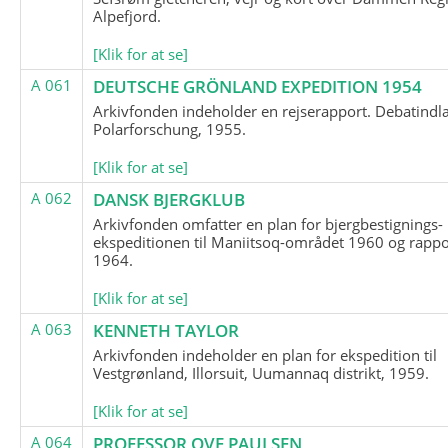
Alpefjord.
[Klik for at se]
A 061
DEUTSCHE GRÖNLAND EXPEDITION 1954
Arkivfonden indeholder en rejserapport. Debatindl
Polarforschung, 1955.
[Klik for at se]
A 062
DANSK BJERGKLUB
Arkivfonden omfatter en plan for bjergbestignings-
ekspeditionen til Maniitsoq-området 1960 og rappo
1964.
[Klik for at se]
A 063
KENNETH TAYLOR
Arkivfonden indeholder en plan for ekspedition til
Vestgrønland, Illorsuit, Uumannaq distrikt, 1959.
[Klik for at se]
A 064
PROFESSOR OVE PAULSEN