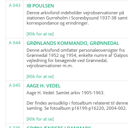
A 043
IB POULSEN
Denne arkivfond indeholder vejrobservationer på
stationen Gurreholm i Scoresbysund 1937-38 samt
korrespondance og erindringer.
[Klik for at se]
A 044
GRØNLANDS KOMMANDO, GRØNNEDAL
Denne arkivfond omfatter personaleoversigter fra
Grønnedal 1952 og 1954, enkelte numre af 'Dalpost
vejledning for besøgende ved Grønnedal,
vejrobservationer m.m.
[Klik for at se]
A 045
AAGE H. VEDEL
Aage H. Vedel: Samlet arkiv 1905-1963.
Der findes avisudklip i fotoalbum relateret til denn
samling. Se fotoalbum p16199-p16220, 2004-002.
[Klik for at se]
A 046