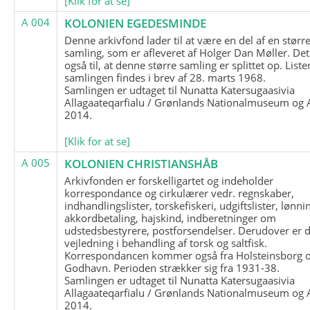
[Klik for at se]
A 004
KOLONIEN EGEDESMINDE
Denne arkivfond lader til at være en del af en størr
samling, som er afleveret af Holger Dan Møller. Det
også til, at denne større samling er splittet op. List
samlingen findes i brev af 28. marts 1968.
Samlingen er udtaget til Nunatta Katersugaasivia
Allagaateqarfialu / Grønlands Nationalmuseum og A
2014.
[Klik for at se]
A 005
KOLONIEN CHRISTIANSHÅB
Arkivfonden er forskelligartet og indeholder
korrespondance og cirkulærer vedr. regnskaber,
indhandlingslister, torskefiskeri, udgiftslister, lønni
akkordbetaling, hajskind, indberetninger om
udstedsbestyrere, postforsendelser. Derudover er 
vejledning i behandling af torsk og saltfisk.
Korrespondancen kommer også fra Holsteinsborg 
Godhavn. Perioden strækker sig fra 1931-38.
Samlingen er udtaget til Nunatta Katersugaasivia
Allagaateqarfialu / Grønlands Nationalmuseum og A
2014.