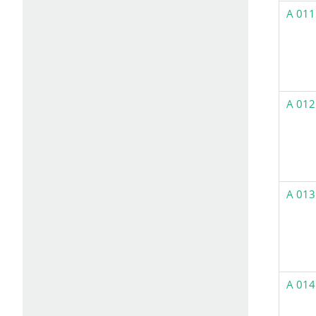
A 011
A 012
A 013
A 014