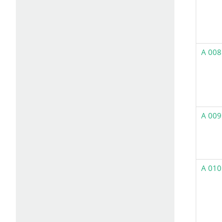
A 008
A 009
A 010