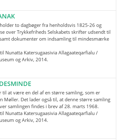
ANAK
holder to dagbøger fra henholdsvis 1825-26 og
se over Trykkefriheds Selskabets skrifter udsendt til
samt dokumenter om indsamling til mindesmærke
il Nunatta Katersugaasivia Allagaateqarfialu /
useum og Arkiv, 2014.
EDESMINDE
 til at være en del af en større samling, som er
n Møller. Det lader også til, at denne større samling
 over samlingen findes i brev af 28. marts 1968.
il Nunatta Katersugaasivia Allagaateqarfialu /
useum og Arkiv, 2014.