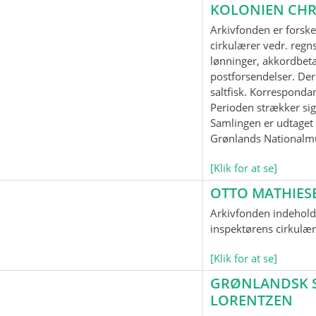
KOLONIEN CHR
Arkivfonden er forske
cirkulærer vedr. regnsk
lønninger, akkordbeta
postforsendelser. Der
saltfisk. Korrespond
Perioden strækker sig
Samlingen er udtaget t
Grønlands Nationalm
[Klik for at se]
OTTO MATHIES
Arkivfonden indeholde
inspektørens cirkulær
[Klik for at se]
GRØNLANDSK SP
LORENTZEN