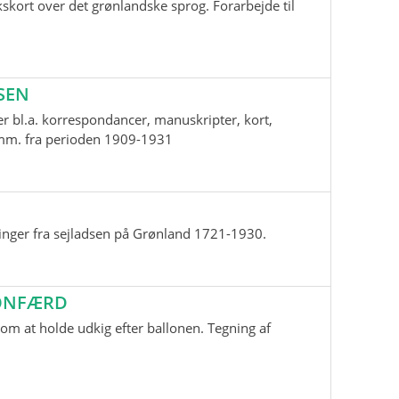
skort over det grønlandske sprog. Forarbejde til
SEN
r bl.a. korrespondancer, manuskripter, kort,
i mm. fra perioden 1909-1931
inger fra sejladsen på Grønland 1721-1930.
LONFÆRD
m at holde udkig efter ballonen. Tegning af