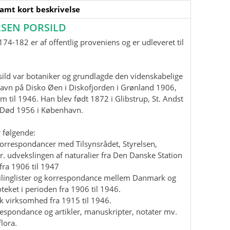
samt kort beskrivelse
SEN PORSILD
74-182 er af offentlig proveniens og er udleveret til
ild var botaniker og grundlagde den videnskabelige
havn på Disko Øen i Diskofjorden i Grønland 1906,
m til 1946. Han blev født 1872 i Glibstrup, St. Andst
. Død 1956 i København.
 følgende:
korrespondancer med Tilsynsrådet, Styrelsen,
r. udvekslingen af naturalier fra Den Danske Station
fra 1906 til 1947
mailinglister og korrespondance mellem Danmark og
teket i perioden fra 1906 til 1946.
isk virksomhed fra 1915 til 1946.
rrespondance og artikler, manuskripter, notater mv.
lora.