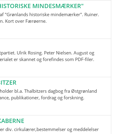
ISTORISKE MINDESMÆRKER"
nd af "Grønlands historiske mindemærker". Ruiner.
n. Kort over Færøerne.
tpartiet. Ulrik Rosing. Peter Nielsen. August og
ialet er skannet og forefindes som PDF-filer.
ITZER
older bl.a. Thalbitzers dagbog fra Østgrønland
ce, publikationer, fordrag og forskning.
KABERNE
er div. cirkulærer,bestemmelser og meddelelser