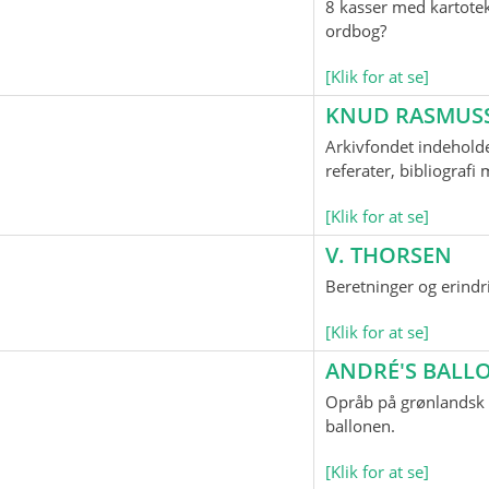
8 kasser med kartotek
ordbog?
[Klik for at se]
KNUD RASMUS
Arkivfondet indeholde
referater, bibliograf
[Klik for at se]
V. THORSEN
Beretninger og erindr
[Klik for at se]
ANDRÉ'S BAL
Opråb på grønlandsk o
ballonen.
[Klik for at se]