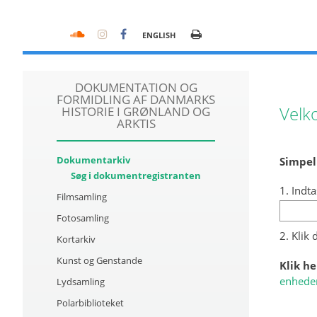
ENGLISH
DOKUMENTATION OG
FORMIDLING AF DANMARKS
Velk
HISTORIE I GRØNLAND OG
ARKTIS
Dokumentarkiv
Simpel
Søg i dokumentregistranten
1. Indta
Filmsamling
Fotosamling
2. Klik
Kortarkiv
Kunst og Genstande
Klik he
enhede
Lydsamling
Polarbiblioteket