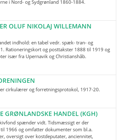
erne i Nord- og Sydgrønland 1860-1884.
ER OLUF NIKOLAJ WILLEMANN
andet indhold: en tabel vedr. spæk- tran- og
1. Rationeringskort og posttakster 1888 til 1919 og
oter især fra Upernavik og Christianshåb.
ORENINGEN
r cirkulærer og forretningsprotokol, 1917-20.
E GRØNLANDSKE HANDEL (KGH)
kivfond spænder vidt. Tidsmæssigt er der
til 1966 og omfatter dokumenter som bl.a.
r, oversigt over kostdeputater, anciennitet,