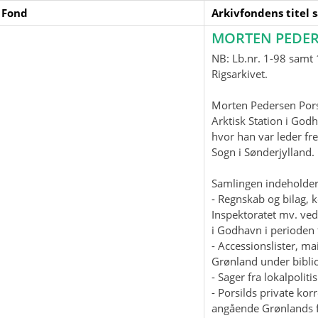
 Fond
Arkivfondens titel 
MORTEN PEDER
NB: Lb.nr. 1-98 samt 1
Rigsarkivet.
Morten Pedersen Pors
Arktisk Station i God
hvor han var leder fre
Sogn i Sønderjylland
Samlingen indeholder
- Regnskab og bilag, 
Inspektoratet mv. ved
i Godhavn i perioden 
- Accessionslister, 
Grønland under biblio
- Sager fra lokalpolit
- Porsilds private ko
angående Grønlands f