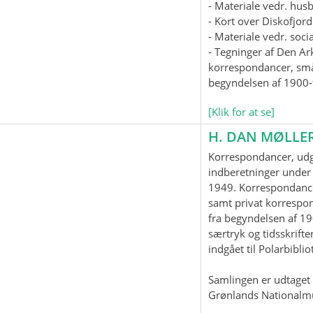
- Materiale vedr. hus
- Kort over Diskofjord
- Materiale vedr. soc
- Tegninger af Den Ar
korrespondancer, smås
begyndelsen af 1900-t
[Klik for at se]
H. DAN MØLLE
Korrespondancer, udgi
indberetninger under 
1949. Korrespondanc
samt privat korrespo
fra begyndelsen af 19
særtryk og tidsskrifter
indgået til Polarbiblio
Samlingen er udtaget t
Grønlands Nationalm