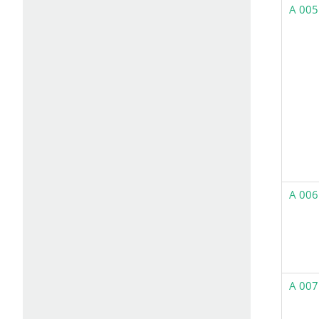
A 005
A 006
A 007