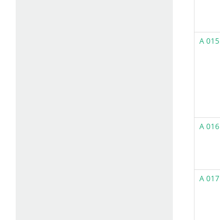
A 015
A 016
A 017