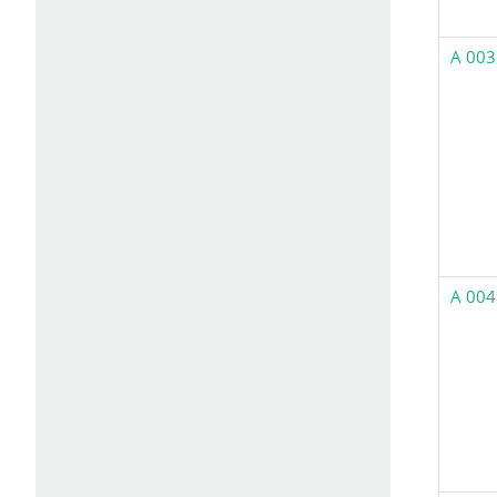
A 003
A 004