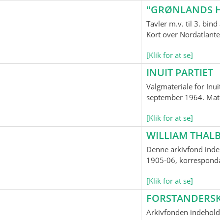
"GRØNLANDS H
Tavler m.v. til 3. bi
Kort over Nordatlante
[Klik for at se]
INUIT PARTIET
Valgmateriale for Inui
september 1964. Mater
[Klik for at se]
WILLIAM THALB
Denne arkivfond indeh
1905-06, korrespondan
[Klik for at se]
FORSTANDERS
Arkivfonden indehold