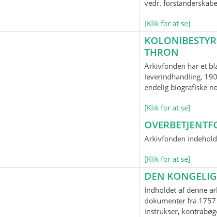
vedr. forstanderskab
[Klik for at se]
KOLONIBESTYR
THRON
Arkivfonden har et bl
leverindhandling, 190
endelig biografiske n
[Klik for at se]
OVERBETJENTF
Arkivfonden indeholde
[Klik for at se]
DEN KONGELIG
Indholdet af denne ar
dokumenter fra 1757 
instrukser, kontrabøge