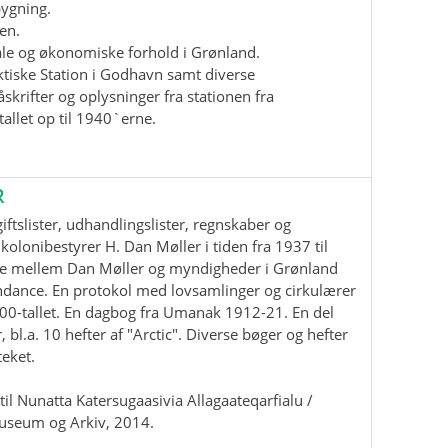
bygning.
en.
iale og økonomiske forhold i Grønland.
ktiske Station i Godhavn samt diverse
krifter og oplysninger fra stationen fra
allet op til 1940`erne.
R
ftslister, udhandlingslister, regnskaber og
kolonibestyrer H. Dan Møller i tiden fra 1937 til
e mellem Dan Møller og myndigheder i Grønland
ndance. En protokol med lovsamlinger og cirkulærer
00-tallet. En dagbog fra Umanak 1912-21. En del
, bl.a. 10 hefter af "Arctic". Diverse bøger og hefter
teket.
il Nunatta Katersugaasivia Allagaateqarfialu /
useum og Arkiv, 2014.