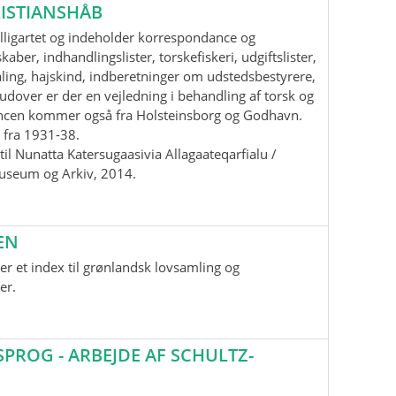
ISTIANSHÅB
lligartet og indeholder korrespondance og
aber, indhandlingslister, torskefiskeri, udgiftslister,
ling, hajskind, indberetninger om udstedsbestyrere,
udover er der en vejledning i behandling af torsk og
ancen kommer også fra Holsteinsborg og Godhavn.
 fra 1931-38.
il Nunatta Katersugaasivia Allagaateqarfialu /
useum og Arkiv, 2014.
EN
r et index til grønlandsk lovsamling og
er.
ROG - ARBEJDE AF SCHULTZ-