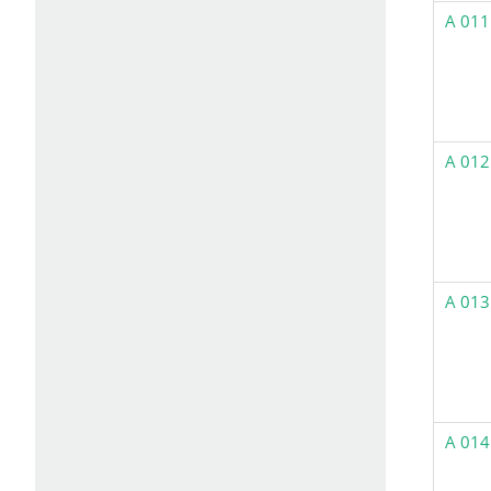
A 011
A 012
A 013
A 014