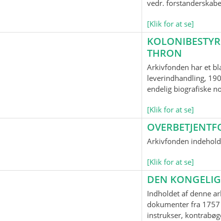
vedr. forstanderskab
[Klik for at se]
KOLONIBESTYR
THRON
Arkivfonden har et bl
leverindhandling, 190
endelig biografiske n
[Klik for at se]
OVERBETJENTF
Arkivfonden indeholde
[Klik for at se]
DEN KONGELIG
Indholdet af denne ar
dokumenter fra 1757 
instrukser, kontrabøge