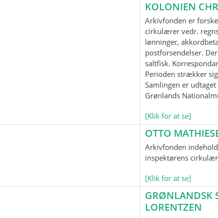
KOLONIEN CHR
Arkivfonden er forske
cirkulærer vedr. regnsk
lønninger, akkordbeta
postforsendelser. Der
saltfisk. Korrespond
Perioden strækker sig
Samlingen er udtaget t
Grønlands Nationalm
[Klik for at se]
OTTO MATHIES
Arkivfonden indeholde
inspektørens cirkulær
[Klik for at se]
GRØNLANDSK SP
LORENTZEN