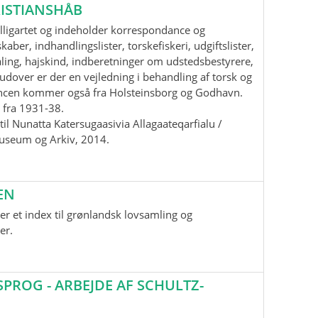
ISTIANSHÅB
lligartet og indeholder korrespondance og
aber, indhandlingslister, torskefiskeri, udgiftslister,
ling, hajskind, indberetninger om udstedsbestyrere,
udover er der en vejledning i behandling af torsk og
ancen kommer også fra Holsteinsborg og Godhavn.
 fra 1931-38.
il Nunatta Katersugaasivia Allagaateqarfialu /
useum og Arkiv, 2014.
EN
r et index til grønlandsk lovsamling og
er.
ROG - ARBEJDE AF SCHULTZ-