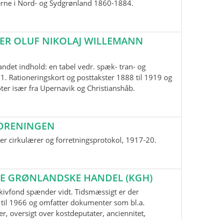
erne i Nord- og Sydgrønland 1860-1884.
ER OLUF NIKOLAJ WILLEMANN
andet indhold: en tabel vedr. spæk- tran- og
1. Rationeringskort og posttakster 1888 til 1919 og
oter især fra Upernavik og Christianshåb.
ORENINGEN
r cirkulærer og forretningsprotokol, 1917-20.
E GRØNLANDSKE HANDEL (KGH)
kivfond spænder vidt. Tidsmæssigt er der
til 1966 og omfatter dokumenter som bl.a.
r, oversigt over kostdeputater, anciennitet,