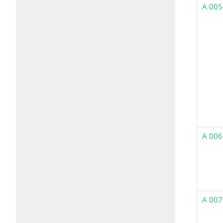
A 005
A 006
A 007