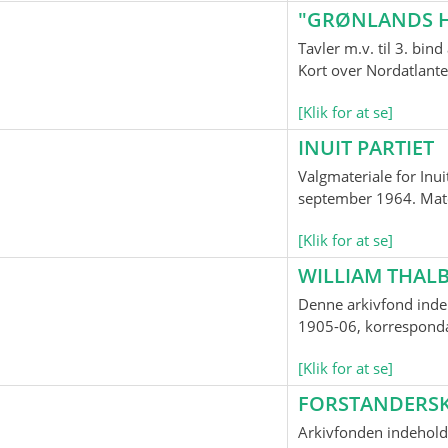
"GRØNLANDS H
Tavler m.v. til 3. bi
Kort over Nordatlante
[Klik for at se]
INUIT PARTIET
Valgmateriale for Inui
september 1964. Mater
[Klik for at se]
WILLIAM THALB
Denne arkivfond indeh
1905-06, korrespondan
[Klik for at se]
FORSTANDERS
Arkivfonden indehold