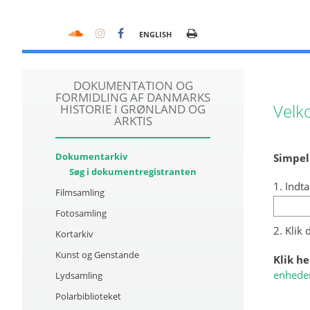
ENGLISH
DOKUMENTATION OG
FORMIDLING AF DANMARKS
Velk
HISTORIE I GRØNLAND OG
ARKTIS
Dokumentarkiv
Simpel
Søg i dokumentregistranten
1. Indta
Filmsamling
Fotosamling
2. Klik
Kortarkiv
Kunst og Genstande
Klik he
enhede
Lydsamling
Polarbiblioteket