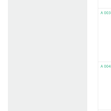
A 003
A 004