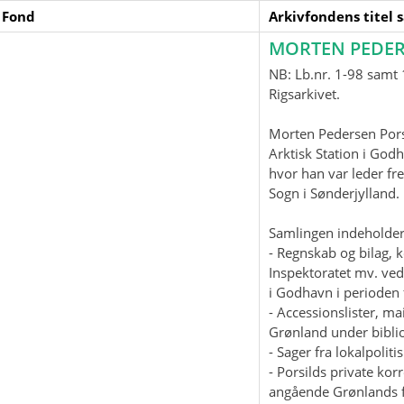
 Fond
Arkivfondens titel 
MORTEN PEDER
NB: Lb.nr. 1-98 samt 1
Rigsarkivet.
Morten Pedersen Pors
Arktisk Station i God
hvor han var leder fre
Sogn i Sønderjylland
Samlingen indeholder
- Regnskab og bilag, 
Inspektoratet mv. ved
i Godhavn i perioden 
- Accessionslister, 
Grønland under biblio
- Sager fra lokalpolit
- Porsilds private ko
angående Grønlands f