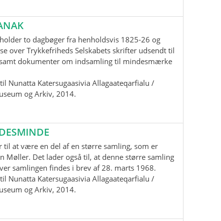
ANAK
holder to dagbøger fra henholdsvis 1825-26 og
se over Trykkefriheds Selskabets skrifter udsendt til
samt dokumenter om indsamling til mindesmærke
il Nunatta Katersugaasivia Allagaateqarfialu /
useum og Arkiv, 2014.
EDESMINDE
 til at være en del af en større samling, som er
n Møller. Det lader også til, at denne større samling
 over samlingen findes i brev af 28. marts 1968.
il Nunatta Katersugaasivia Allagaateqarfialu /
useum og Arkiv, 2014.