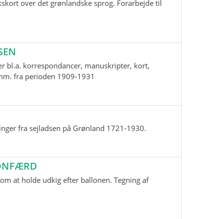
skort over det grønlandske sprog. Forarbejde til
SEN
r bl.a. korrespondancer, manuskripter, kort,
i mm. fra perioden 1909-1931
inger fra sejladsen på Grønland 1721-1930.
LONFÆRD
m at holde udkig efter ballonen. Tegning af