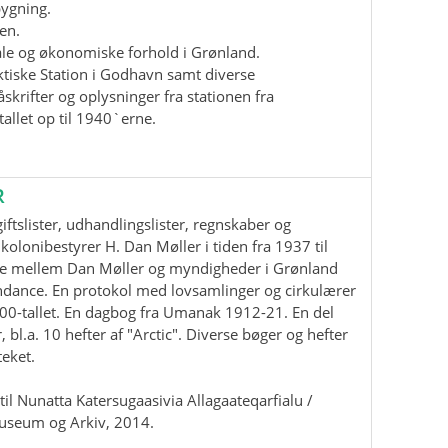
bygning.
en.
iale og økonomiske forhold i Grønland.
ktiske Station i Godhavn samt diverse
krifter og oplysninger fra stationen fra
allet op til 1940`erne.
R
ftslister, udhandlingslister, regnskaber og
kolonibestyrer H. Dan Møller i tiden fra 1937 til
e mellem Dan Møller og myndigheder i Grønland
ndance. En protokol med lovsamlinger og cirkulærer
00-tallet. En dagbog fra Umanak 1912-21. En del
, bl.a. 10 hefter af "Arctic". Diverse bøger og hefter
teket.
il Nunatta Katersugaasivia Allagaateqarfialu /
useum og Arkiv, 2014.