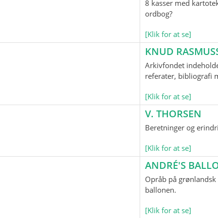
8 kasser med kartotek
ordbog?
[Klik for at se]
KNUD RASMUS
Arkivfondet indeholde
referater, bibliograf
[Klik for at se]
V. THORSEN
Beretninger og erindr
[Klik for at se]
ANDRÉ'S BAL
Opråb på grønlandsk o
ballonen.
[Klik for at se]