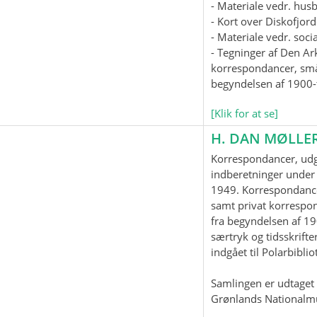
- Materiale vedr. hus
- Kort over Diskofjord
- Materiale vedr. soc
- Tegninger af Den Ar
korrespondancer, smås
begyndelsen af 1900-t
[Klik for at se]
H. DAN MØLLE
Korrespondancer, udgi
indberetninger under 
1949. Korrespondanc
samt privat korrespo
fra begyndelsen af 19
særtryk og tidsskrifter
indgået til Polarbiblio
Samlingen er udtaget t
Grønlands Nationalm