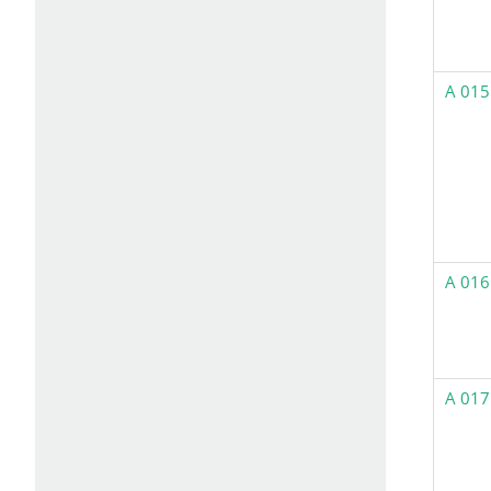
A 015
A 016
A 017