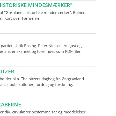
ISTORISKE MINDESMÆRKER"
nd af "Grønlands historiske mindemærker". Ruiner.
n. Kort over Færøerne.
tpartiet. Ulrik Rosing. Peter Nielsen. August og
ialet er skannet og forefindes som PDF-filer.
ITZER
older bl.a. Thalbitzers dagbog fra Østgrønland
ce, publikationer, fordrag og forskning.
KABERNE
er div. cirkulærer,bestemmelser og meddelelser