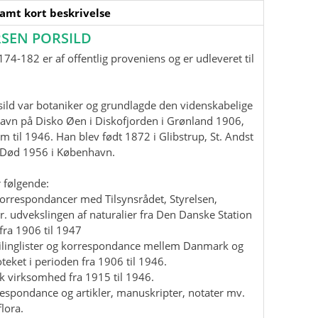
samt kort beskrivelse
SEN PORSILD
74-182 er af offentlig proveniens og er udleveret til
ild var botaniker og grundlagde den videnskabelige
havn på Disko Øen i Diskofjorden i Grønland 1906,
m til 1946. Han blev født 1872 i Glibstrup, St. Andst
. Død 1956 i København.
 følgende:
korrespondancer med Tilsynsrådet, Styrelsen,
r. udvekslingen af naturalier fra Den Danske Station
fra 1906 til 1947
mailinglister og korrespondance mellem Danmark og
teket i perioden fra 1906 til 1946.
isk virksomhed fra 1915 til 1946.
rrespondance og artikler, manuskripter, notater mv.
lora.