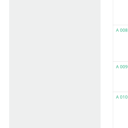
A 008
A 009
A 010