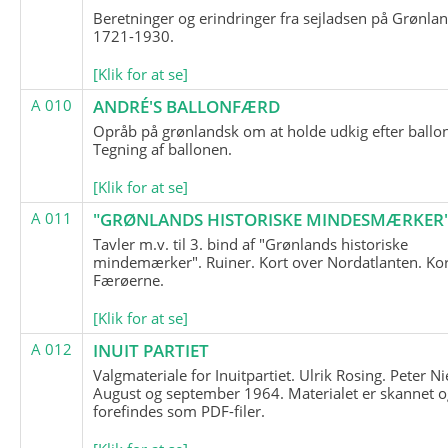
Beretninger og erindringer fra sejladsen på Grønla
1721-1930.
[Klik for at se]
A 010
ANDRÉ'S BALLONFÆRD
Opråb på grønlandsk om at holde udkig efter ballo
Tegning af ballonen.
[Klik for at se]
A 011
"GRØNLANDS HISTORISKE MINDESMÆRKER
Tavler m.v. til 3. bind af "Grønlands historiske
mindemærker". Ruiner. Kort over Nordatlanten. Kor
Færøerne.
[Klik for at se]
A 012
INUIT PARTIET
Valgmateriale for Inuitpartiet. Ulrik Rosing. Peter Ni
August og september 1964. Materialet er skannet o
forefindes som PDF-filer.