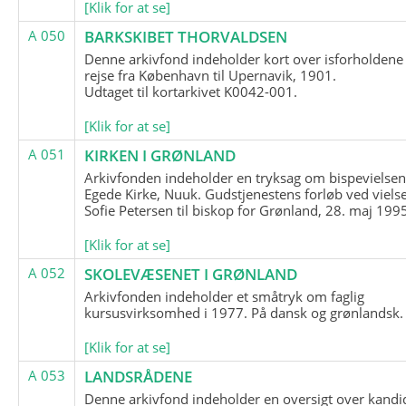
[Klik for at se]
A 050
BARKSKIBET THORVALDSEN
Denne arkivfond indeholder kort over isforholdene
rejse fra København til Upernavik, 1901.
Udtaget til kortarkivet K0042-001.
[Klik for at se]
A 051
KIRKEN I GRØNLAND
Arkivfonden indeholder en tryksag om bispevielsen
Egede Kirke, Nuuk. Gudstjenestens forløb ved viels
Sofie Petersen til biskop for Grønland, 28. maj 199
[Klik for at se]
A 052
SKOLEVÆSENET I GRØNLAND
Arkivfonden indeholder et småtryk om faglig
kursusvirksomhed i 1977. På dansk og grønlandsk.
[Klik for at se]
A 053
LANDSRÅDENE
Denne arkivfond indeholder en oversigt over kandid