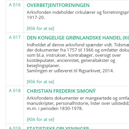
A 016
OVERBETJENTFORENINGEN
Arkivfonden indeholder cirkulærer og forretningspr
1917-20.
[Klik for at se]
A 017
DEN KONGELIGE GRØNLANDSKE HANDEL (K
Indholdet af denne arkivfond spænder vidt. Tidsmæ
der dokumenter fra 1757 til 1966 og omfatter dok
som bl.a. instrukser, kontrabøger, oversigt over
kostdeputater, anciennitet, generaltakster og
besejlingsplaner.
Samlingen er udleveret til Rigsarkivet, 2014.
[Klik for at se]
A 018
CHRISTIAN FREDERIK SIMONŸ
Arkivfondens dokumenter er mangeartede og omfa
manuskripter, personalhistorie, lister over udsteds
m.m. i perioden 1830-1978.
[Klik for at se]
A 019
STATISTISKE OPLYSNINGER