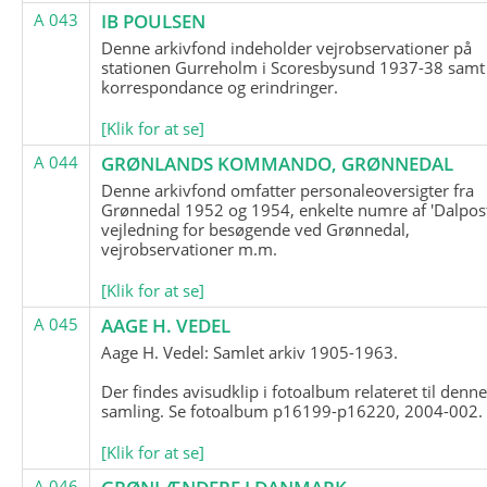
A 043
IB POULSEN
Denne arkivfond indeholder vejrobservationer på
stationen Gurreholm i Scoresbysund 1937-38 samt
korrespondance og erindringer.
[Klik for at se]
A 044
GRØNLANDS KOMMANDO, GRØNNEDAL
Denne arkivfond omfatter personaleoversigter fra
Grønnedal 1952 og 1954, enkelte numre af 'Dalpost
vejledning for besøgende ved Grønnedal,
vejrobservationer m.m.
[Klik for at se]
A 045
AAGE H. VEDEL
Aage H. Vedel: Samlet arkiv 1905-1963.
Der findes avisudklip i fotoalbum relateret til denn
samling. Se fotoalbum p16199-p16220, 2004-002.
[Klik for at se]
A 046