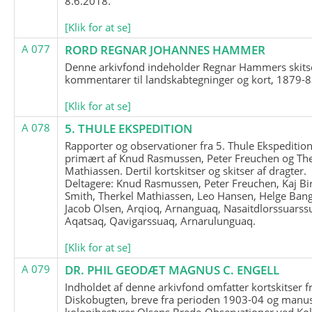
8.6.2018.
[Klik for at se]
A 077
RORD REGNAR JOHANNES HAMMER
Denne arkivfond indeholder Regnar Hammers skits
kommentarer til landskabtegninger og kort, 1879-8
[Klik for at se]
A 078
5. THULE EKSPEDITION
Rapporter og observationer fra 5. Thule Ekspedition
primært af Knud Rasmussen, Peter Freuchen og The
Mathiassen. Dertil kortskitser og skitser af dragter.
Deltagere: Knud Rasmussen, Peter Freuchen, Kaj Bir
Smith, Therkel Mathiassen, Leo Hansen, Helge Bang
Jacob Olsen, Arqioq, Arnanguaq, Nasaitdlorssuarss
Aqatsaq, Qavigarssuaq, Arnarulunguaq.
[Klik for at se]
A 079
DR. PHIL GEODÆT MAGNUS C. ENGELL
Indholdet af denne arkivfond omfatter kortskitser f
Diskobugten, breve fra perioden 1903-04 og manus
kolonibestyrer Olsens Brede-Observationer ved Ko