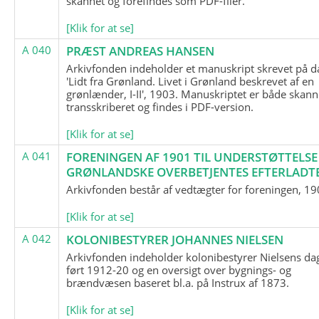
skannet og forefindes som PDF-filer.
[Klik for at se]
A 040
PRÆST ANDREAS HANSEN
Arkivfonden indeholder et manuskript skrevet på d
'Lidt fra Grønland. Livet i Grønland beskrevet af en
grønlænder, I-II', 1903. Manuskriptet er både skann
transskriberet og findes i PDF-version.
[Klik for at se]
A 041
FORENINGEN AF 1901 TIL UNDERSTØTTELSE
GRØNLANDSKE OVERBETJENTES EFTERLADT
Arkivfonden består af vedtægter for foreningen, 19
[Klik for at se]
A 042
KOLONIBESTYRER JOHANNES NIELSEN
Arkivfonden indeholder kolonibestyrer Nielsens d
ført 1912-20 og en oversigt over bygnings- og
brændvæsen baseret bl.a. på Instrux af 1873.
[Klik for at se]