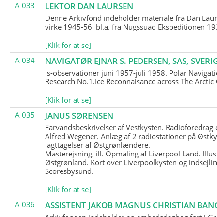
A 033
LEKTOR DAN LAURSEN
Denne Arkivfond indeholder materiale fra Dan Lau
virke 1945-56: bl.a. fra Nugssuaq Ekspeditionen 19
[Klik for at se]
A 034
NAVIGATØR EJNAR S. PEDERSEN, SAS, SVERI
Is-observationer juni 1957-juli 1958. Polar Navigat
Research No.1.Ice Reconnaisance across The Arctic
[Klik for at se]
A 035
JANUS SØRENSEN
Farvandsbeskrivelser af Vestkysten. Radioforedrag
Alfred Wegener. Anlæg af 2 radiostationer på Østky
Iagttagelser af Østgrønlændere.
Masterejsning, ill. Opmåling af Liverpool Land. Illus
Østgrønland. Kort over Liverpoolkysten og indsejlin
Scoresbysund.
[Klik for at se]
A 036
ASSISTENT JAKOB MAGNUS CHRISTIAN BAN
Arkivfonden indeholder en embedsdagbog ført i G