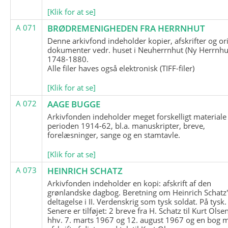
[Klik for at se]
A 071
BRØDREMENIGHEDEN FRA HERRNHUT
Denne arkivfond indeholder kopier, afskrifter og or
dokumenter vedr. huset i Neuherrnhut (Ny Herrnhut
1748-1880.
Alle filer haves også elektronisk (TIFF-filer)
[Klik for at se]
A 072
AAGE BUGGE
Arkivfonden indeholder meget forskelligt materiale 
perioden 1914-62, bl.a. manuskripter, breve,
forelæsninger, sange og en stamtavle.
[Klik for at se]
A 073
HEINRICH SCHATZ
Arkivfonden indeholder en kopi: afskrift af den
grønlandske dagbog. Beretning om Heinrich Schatz
deltagelse i II. Verdenskrig som tysk soldat. På tysk.
Senere er tilføjet: 2 breve fra H. Schatz til Kurt Olsen
hhv. 7. marts 1967 og 12. august 1967 og en bog 