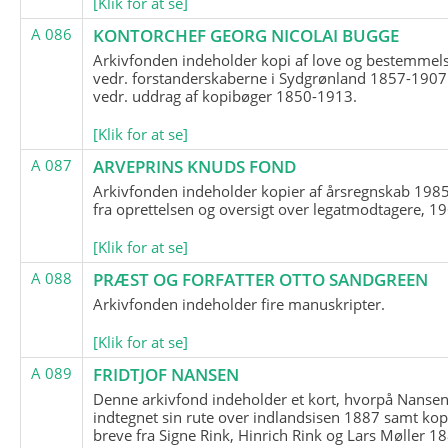
[Klik for at se]
A 086
KONTORCHEF GEORG NICOLAI BUGGE
Arkivfonden indeholder kopi af love og bestemmel
vedr. forstanderskaberne i Sydgrønland 1857-1907
vedr. uddrag af kopibøger 1850-1913.
[Klik for at se]
A 087
ARVEPRINS KNUDS FOND
Arkivfonden indeholder kopier af årsregnskab 1985
fra oprettelsen og oversigt over legatmodtagere, 1
[Klik for at se]
A 088
PRÆST OG FORFATTER OTTO SANDGREEN
Arkivfonden indeholder fire manuskripter.
[Klik for at se]
A 089
FRIDTJOF NANSEN
Denne arkivfond indeholder et kort, hvorpå Nansen
indtegnet sin rute over indlandsisen 1887 samt kop
breve fra Signe Rink, Hinrich Rink og Lars Møller 1