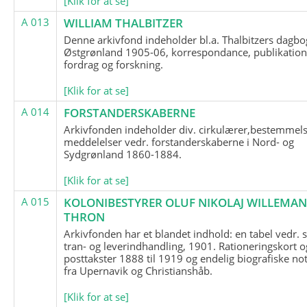
[Klik for at se]
A 013
WILLIAM THALBITZER
Denne arkivfond indeholder bl.a. Thalbitzers dagbo
Østgrønland 1905-06, korrespondance, publikation
fordrag og forskning.
[Klik for at se]
A 014
FORSTANDERSKABERNE
Arkivfonden indeholder div. cirkulærer,bestemmels
meddelelser vedr. forstanderskaberne i Nord- og
Sydgrønland 1860-1884.
[Klik for at se]
A 015
KOLONIBESTYRER OLUF NIKOLAJ WILLEMA
THRON
Arkivfonden har et blandet indhold: en tabel vedr.
tran- og leverindhandling, 1901. Rationeringskort o
posttakster 1888 til 1919 og endelig biografiske no
fra Upernavik og Christianshåb.
[Klik for at se]