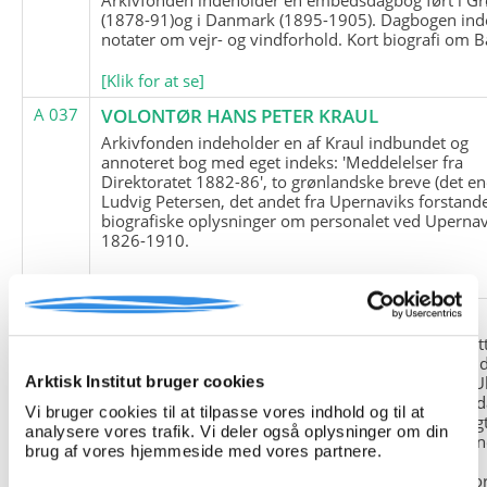
(1878-91)og i Danmark (1895-1905). Dagbogen ind
notater om vejr- og vindforhold. Kort biografi om B
[Klik for at se]
A 037
VOLONTØR HANS PETER KRAUL
Arkivfonden indeholder en af Kraul indbundet og
annoteret bog med eget indeks: 'Meddelelser fra
Direktoratet 1882-86', to grønlandske breve (det en
Ludvig Petersen, det andet fra Upernaviks forstand
biografiske oplysninger om personalet ved Upernav
1826-1910.
[Klik for at se]
A 038
FRIEDRICH LITTMANN
Denne arkivfond indeholder en kopi af Friedrich Li
upublicerede erindringer. Originalen befinder sig i 
tyske historiker Franz Selingers privatarkiv i byen U
Arktisk Institut bruger cookies
Tyskland. Friedrich Littmann var en af de tyske sold
Vi bruger cookies til at tilpasse vores indhold og til at
der var med i vejrstationen "Holzauge" i Hansa Bugt
analysere vores trafik. Vi deler også oplysninger om din
Nordøstgrønland under Anden Verdenskrig. Statio
brug af vores hjemmeside med vores partnere.
"Holzauge" blev opdaget af Nordøstgrønlands
Slædepatrulje med Eli Knudsen som medlem og ko