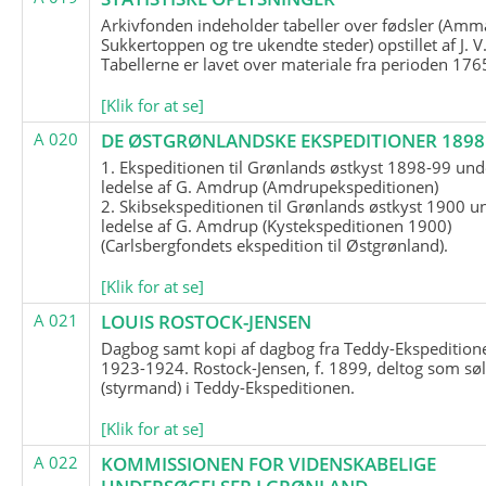
Arkivfonden indeholder tabeller over fødsler (Amma
Sukkertoppen og tre ukendte steder) opstillet af J. V
Tabellerne er lavet over materiale fra perioden 17
[Klik for at se]
A 020
DE ØSTGRØNLANDSKE EKSPEDITIONER 1898 
1. Ekspeditionen til Grønlands østkyst 1898-99 und
ledelse af G. Amdrup (Amdrupekspeditionen)
2. Skibsekspeditionen til Grønlands østkyst 1900 u
ledelse af G. Amdrup (Kystekspeditionen 1900)
(Carlsbergfondets ekspedition til Østgrønland).
[Klik for at se]
A 021
LOUIS ROSTOCK-JENSEN
Dagbog samt kopi af dagbog fra Teddy-Ekspedition
1923-1924. Rostock-Jensen, f. 1899, deltog som søl
(styrmand) i Teddy-Ekspeditionen.
[Klik for at se]
A 022
KOMMISSIONEN FOR VIDENSKABELIGE