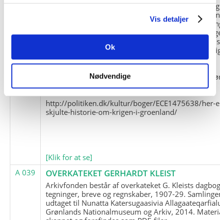
og Marius Jensen som medlem. Marius Jensens da
befinder sig i Militärhistorisches Museum i Dresde
Vis detaljer
(Tyskland). Kopierne af Friedrich Littmanns erindrin
klausuleret iht. aftalen med giveren og Franz Seling
Kontakt venligst Arktisk Instituts ledelse i forbinde
Ok
brugen af materialet til studie- og forskningsmæssi
formål.
Nedenunder findes et link til en presseartikel vedr
Nødvendige
historien om Nordøstgrønlands Slædepatrulje:
http://politiken.dk/kultur/boger/ECE1475638/her-e
skjulte-historie-om-krigen-i-groenland/
[Klik for at se]
A 039
OVERKATEKET GERHARDT KLEIST
Arkivfonden består af overkateket G. Kleists dagbog
tegninger, breve og regnskaber, 1907-29. Samlinge
udtaget til Nunatta Katersugaasivia Allagaateqarfial
Grønlands Nationalmuseum og Arkiv, 2014. Materia