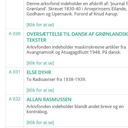
Denne arkivfond indeholder en afskrift af: 'Journal f
Grønland'. Skrevet 1830-40 i Arveprinsens Eilande,
Godhavn og Upernavik. Forord af Knud Aarup.
[Klik for at se]
A 030
OVERSÆTTELSE TIL DANSK AF GRØNLANDSK
TEKSTER
Arkivfonden indeholder maskinskrevne artikler fra
AvangnamioK og Atuagagdliutit 1948. På dansk.
[Klik for at se]
A 031
ELSE DYHR
To Radioaviser fra 1938-1939.
[Klik for at se]
A 032
ALLAN RASMUSSEN
Arkivfonden indeholder blandt andet breve og en
kontrabog.
[Klik for at se]