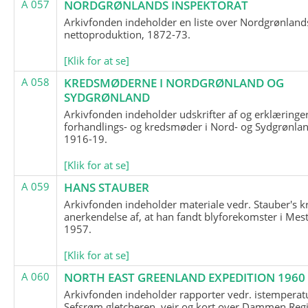
A 057
NORDGRØNLANDS INSPEKTORAT
Arkivfonden indeholder en liste over Nordgrønland
nettoproduktion, 1872-73.
[Klik for at se]
A 058
KREDSMØDERNE I NORDGRØNLAND OG
SYDGRØNLAND
Arkivfonden indeholder udskrifter af og erklæringer
forhandlings- og kredsmøder i Nord- og Sydgrønlan
1916-19.
[Klik for at se]
A 059
HANS STAUBER
Arkivfonden indeholder materiale vedr. Stauber's k
anerkendelse af, at han fandt blyforekomster i Mest
1957.
[Klik for at se]
A 060
NORTH EAST GREENLAND EXPEDITION 1960
Arkivfonden indeholder rapporter vedr. istemperatu
Sefsrøm gletcheren, vejr og kort over Dammen Reg