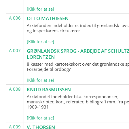
[Klik for at se]
A 006
OTTO MATHIESEN
Arkivfonden indeholder et index til grønlandsk lov
og inspektørens cirkulærer.
[Klik for at se]
A 007
GRØNLANDSK SPROG - ARBEJDE AF SCHULTZ
LORENTZEN
8 kasser med kartotekskort over det grønlandske s
Forarbejde til ordbog?
[Klik for at se]
A 008
KNUD RASMUSSEN
Arkivfondet indeholder bl.a. korrespondancer,
manuskripter, kort, referater, bibliografi mm. fra p
1909-1931
[Klik for at se]
A 009
V. THORSEN