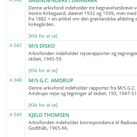
GRØNLÆNDERE I DANMARK
Denne arkivfond indeholder tre begravelsesbreve v
Vestre Kirkegaard, dateret 1932 og 1939, men med
fra 1882 + en artikel om den grønlandske afdeling 
kirkegården.
[Klik for at se]
A 047
M/S DISKO
Arkivfonden indeholder rejserapporter og tegninge
skibet, 1945-59.
[Klik for at se]
A 048
M/S G.C. AMDRUP
Denne arkivfond indeholder rapporter fra M/S G.C.
Amdrups rejse og tegninger af skibet, 193, 1947-51
[Klik for at se]
A 049
KJELD THOMSEN
Arkivfonden indeholder korrespondance til Radioav
Godthåb, 1965-66.