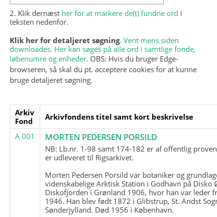
2. Klik dernæst
her for at markere de(t) fundne ord
i
teksten nedenfor.
Klik her for detaljeret søgning
. Vent mens siden
downloades. Her kan søges på alle ord i samtlige fonde,
løbenumre og enheder.
OBS: Hvis du bruger Edge-
browseren, så skal du pt. acceptere cookies for at kunne
bruge detaljeret søgning.
Arkiv
Arkivfondens titel samt kort beskrivelse
Fond
A 001
MORTEN PEDERSEN PORSILD
NB: Lb.nr. 1-98 samt 174-182 er af offentlig prove
er udleveret til Rigsarkivet.
Morten Pedersen Porsild var botaniker og grundla
videnskabelige Arktisk Station i Godhavn på Disko 
Diskofjorden i Grønland 1906, hvor han var leder fr
1946. Han blev født 1872 i Glibstrup, St. Andst Sogn
Sønderjylland. Død 1956 i København.