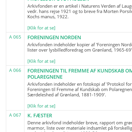
Arkivfonden er en artikel i Naturens Verden af Lau
vedr. hans rejse 1921 og to breve fra Morten Porsil
Kochs manus, 1922.
[Klik for at se]
A 065
FORENINGEN NORDEN
Arkivfonden indeholder kopier af 'Foreningen Nor
lister over lysbilledforedrag om Grønland, 1965-69'
[Klik for at se]
A 066
FORENINGEN TIL FREMME AF KUNDSKAB O
POLAREGNENE
Arkivfonden indeholder en fotokopi af 'Protokol for
Foreningen til Fremme af Kundskab om Polaregnene
Særdeleshed af Grønland, 1881-1909'.
[Klik for at se]
A 067
K. FÆSTER
Denne arkivfond indeholder breve, rapport om grø
marmor, liste over materiale indsamlet på forskelli