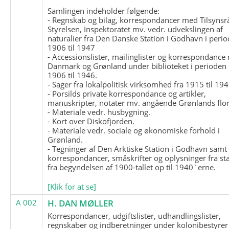
Samlingen indeholder følgende:
- Regnskab og bilag, korrespondancer med Tilsynsr
Styrelsen, Inspektoratet mv. vedr. udvekslingen af
naturalier fra Den Danske Station i Godhavn i perio
1906 til 1947
- Accessionslister, mailinglister og korrespondanc
Danmark og Grønland under biblioteket i perioden 
1906 til 1946.
- Sager fra lokalpolitisk virksomhed fra 1915 til 194
- Porsilds private korrespondance og artikler,
manuskripter, notater mv. angående Grønlands flor
- Materiale vedr. husbygning.
- Kort over Diskofjorden.
- Materiale vedr. sociale og økonomiske forhold i
Grønland.
- Tegninger af Den Arktiske Station i Godhavn samt
korrespondancer, småskrifter og oplysninger fra st
fra begyndelsen af 1900-tallet op til 1940`erne.
[Klik for at se]
A 002
H. DAN MØLLER
Korrespondancer, udgiftslister, udhandlingslister,
regnskaber og indberetninger under kolonibestyrer