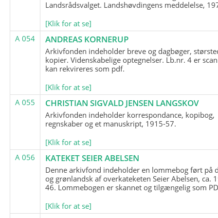
Landsrådsvalget. Landshøvdingens meddelelse, 19
[Klik for at se]
A 054
ANDREAS KORNERUP
Arkivfonden indeholder breve og dagbøger, største
kopier. Videnskabelige optegnelser. Lb.nr. 4 er sca
kan rekvireres som pdf.
[Klik for at se]
A 055
CHRISTIAN SIGVALD JENSEN LANGSKOV
Arkivfonden indeholder korrespondance, kopibog,
regnskaber og et manuskript, 1915-57.
[Klik for at se]
A 056
KATEKET SEIER ABELSEN
Denne arkivfond indeholder en lommebog ført på 
og grønlandsk af overkateketen Seier Abelsen, ca. 
46. Lommebogen er skannet og tilgængelig som PDF
[Klik for at se]