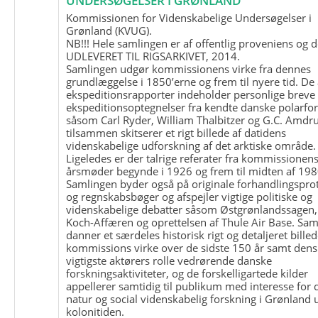
UNDERSØGELSER I GRØNLAND
Kommissionen for Videnskabelige Undersøgelser i
Grønland (KVUG).
NB!!! Hele samlingen er af offentlig proveniens og d
UDLEVERET TIL RIGSARKIVET, 2014.
Samlingen udgør kommissionens virke fra dennes
grundlæggelse i 1850’erne og frem til nyere tid. De
ekspeditionsrapporter indeholder personlige breve
ekspeditionsoptegnelser fra kendte danske polarfo
såsom Carl Ryder, William Thalbitzer og G.C. Amdru
tilsammen skitserer et rigt billede af datidens
videnskabelige udforskning af det arktiske område.
Ligeledes er der talrige referater fra kommissionen
årsmøder begynde i 1926 og frem til midten af 198
Samlingen byder også på originale forhandlingspro
og regnskabsbøger og afspejler vigtige politiske og
videnskabelige debatter såsom Østgrønlandssagen,
Koch-Affæren og oprettelsen af Thule Air Base. Sa
danner et særdeles historisk rigt og detaljeret billed
kommissions virke over de sidste 150 år samt dens
vigtigste aktørers rolle vedrørende danske
forskningsaktiviteter, og de forskelligartede kilder
appellerer samtidig til publikum med interesse for 
natur og social videnskabelig forskning i Grønland
kolonitiden.