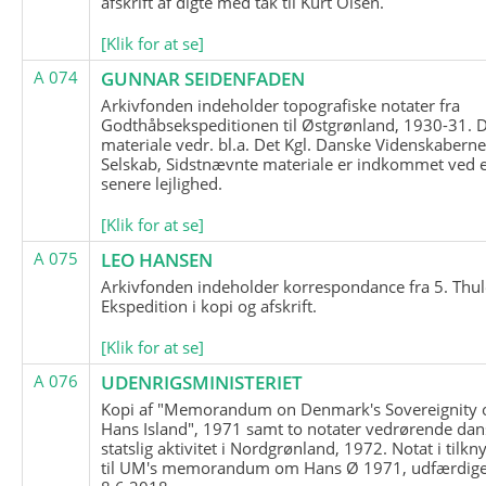
afskrift af digte med tak til Kurt Olsen.
[Klik for at se]
A 074
GUNNAR SEIDENFADEN
Arkivfonden indeholder topografiske notater fra
Godthåbsekspeditionen til Østgrønland, 1930-31.
materiale vedr. bl.a. Det Kgl. Danske Videnskabern
Selskab, Sidstnævnte materiale er indkommet ved 
senere lejlighed.
[Klik for at se]
A 075
LEO HANSEN
Arkivfonden indeholder korrespondance fra 5. Thul
Ekspedition i kopi og afskrift.
[Klik for at se]
A 076
UDENRIGSMINISTERIET
Kopi af "Memorandum on Denmark's Sovereignity 
Hans Island", 1971 samt to notater vedrørende dan
statslig aktivitet i Nordgrønland, 1972. Notat i tilkn
til UM's memorandum om Hans Ø 1971, udfærdige