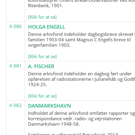
Ritenbenk, 1901.
[Klik for at se]
A 080
HOLGA ENGELL
Denne arkivfond indeholder dagbogsbreve skrevet t
familien 1903-04 samt Magnus C Engells breve til
svigerfamilien 1903.
[Klik for at se]
A 081
A. FISCHER
Denne arkivfond indeholder en dagbog ført under
opførelsen af radiostationerne i Julianehåb og Godt
1924-25.
[Klik for at se]
A 082
DANMARKSHAVN
Indholdet af denne arkivfond omfatter rapporter o
korrespondance vedr. radio- og vejrstationen
Danmarkshavn 1948-58.
Samlingen er udleveret til Rigsarkivet, 2014.