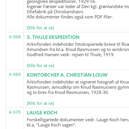
geologiske ekspeditioner, 1929-56.
Ingenør Fæster var leder af Den kgl. grønlandske H
Oliefabrik på Christianshavn.
Alle dokumenter findes også som PDF-filer.
[Klik for at se]
A 068
3. THULE EKSPEDITION
Arkivfonden indeholder fotokopierede breve til Roa
Amundsen fra bl.a. Knud Rasmussen og to aviskron
Godfred Hansen vedr. rejsen til Thule, 1919.
[Klik for at se]
A 069
KONTORCHEF A. CHRISTIAN LOUW
Arkivfonden indeholder et signeret fotografi af Knu
Rasmussen, avisudklip om Knud Rasmussens gymna
og to brev fra Knud Rasmussen, 1928-30.
[Klik for at se]
A 070
LAUGE KOCH
Forskelligartede dokumenter vedr. Lauge Koch her
bl.a. "Lauge Koch sagen".