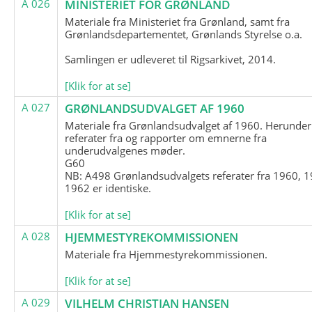
A 026
MINISTERIET FOR GRØNLAND
Materiale fra Ministeriet fra Grønland, samt fra
Grønlandsdepartementet, Grønlands Styrelse o.a.
Samlingen er udleveret til Rigsarkivet, 2014.
[Klik for at se]
A 027
GRØNLANDSUDVALGET AF 1960
Materiale fra Grønlandsudvalget af 1960. Herunder
referater fra og rapporter om emnerne fra
underudvalgenes møder.
G60
NB: A498 Grønlandsudvalgets referater fra 1960, 1
1962 er identiske.
[Klik for at se]
A 028
HJEMMESTYREKOMMISSIONEN
Materiale fra Hjemmestyrekommissionen.
[Klik for at se]
A 029
VILHELM CHRISTIAN HANSEN