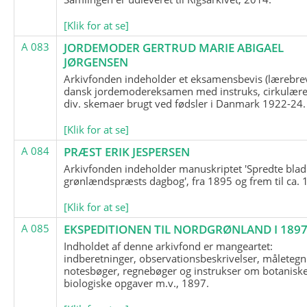
[Klik for at se]
A 083
JORDEMODER GERTRUD MARIE ABIGAEL
JØRGENSEN
Arkivfonden indeholder et eksamensbevis (lærebre
dansk jordemodereksamen med instruks, cirkulære
div. skemaer brugt ved fødsler i Danmark 1922-24.
[Klik for at se]
A 084
PRÆST ERIK JESPERSEN
Arkivfonden indeholder manuskriptet 'Spredte blad
grønlændspræsts dagbog', fra 1895 og frem til ca. 
[Klik for at se]
A 085
EKSPEDITIONEN TIL NORDGRØNLAND I 189
Indholdet af denne arkivfond er mangeartet:
indberetninger, observationsbeskrivelser, måletegn
notesbøger, regnebøger og instrukser om botanisk
biologiske opgaver m.v., 1897.