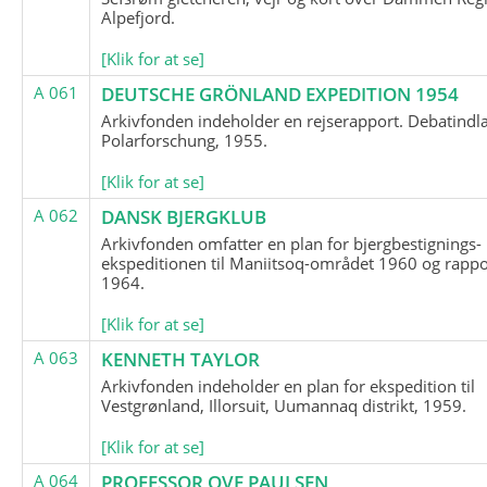
Alpefjord.
[Klik for at se]
A 061
DEUTSCHE GRÖNLAND EXPEDITION 1954
Arkivfonden indeholder en rejserapport. Debatindl
Polarforschung, 1955.
[Klik for at se]
A 062
DANSK BJERGKLUB
Arkivfonden omfatter en plan for bjergbestignings-
ekspeditionen til Maniitsoq-området 1960 og rappo
1964.
[Klik for at se]
A 063
KENNETH TAYLOR
Arkivfonden indeholder en plan for ekspedition til
Vestgrønland, Illorsuit, Uumannaq distrikt, 1959.
[Klik for at se]
A 064
PROFESSOR OVE PAULSEN