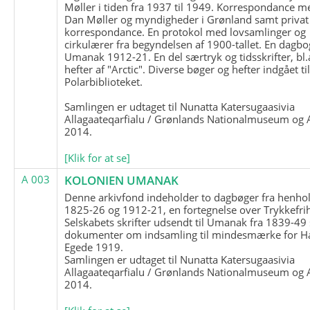
Møller i tiden fra 1937 til 1949. Korrespondance m
Dan Møller og myndigheder i Grønland samt privat
korrespondance. En protokol med lovsamlinger og
cirkulærer fra begyndelsen af 1900-tallet. En dagbo
Umanak 1912-21. En del særtryk og tidsskrifter, bl.
hefter af "Arctic". Diverse bøger og hefter indgået ti
Polarbiblioteket.
Samlingen er udtaget til Nunatta Katersugaasivia
Allagaateqarfialu / Grønlands Nationalmuseum og A
2014.
[Klik for at se]
A 003
KOLONIEN UMANAK
Denne arkivfond indeholder to dagbøger fra henhol
1825-26 og 1912-21, en fortegnelse over Trykkefri
Selskabets skrifter udsendt til Umanak fra 1839-49
dokumenter om indsamling til mindesmærke for H
Egede 1919.
Samlingen er udtaget til Nunatta Katersugaasivia
Allagaateqarfialu / Grønlands Nationalmuseum og A
2014.